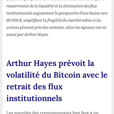
de
resserrement de la liquidité et la diminution des flux
la
institutionnels augmentent la perspective d’une baisse vers
liquidité
et
80 000 $, amplifiant la fragilité du marché même si les
du
actions planent près des sommets, selon les signaux mis en
stress
avant par Arthur Hayes.
du
marché.
Arthur Hayes prévoit la
volatilité du Bitcoin avec le
retrait des flux
institutionnels
Les marchés des cryptomonnaies font face à un