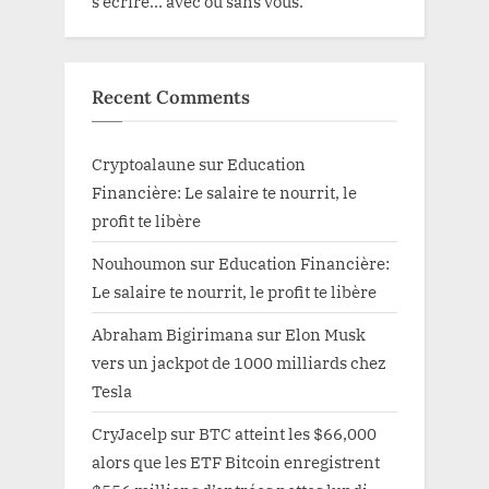
s’écrire… avec ou sans vous.
Recent Comments
Cryptoalaune
sur
Education
Financière: Le salaire te nourrit, le
profit te libère
Nouhoumon
sur
Education Financière:
Le salaire te nourrit, le profit te libère
Abraham Bigirimana
sur
Elon Musk
vers un jackpot de 1000 milliards chez
Tesla
CryJacelp
sur
BTC atteint les $66,000
alors que les ETF Bitcoin enregistrent