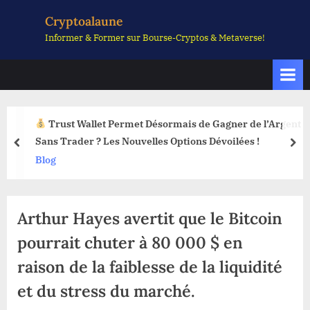
Skip
Cryptoalaune
to
Informer & Former sur Bourse-Cryptos & Metaverse!
content
Trust Wallet Permet Désormais de Gagner de l’Argent
Sans Trader ? Les Nouvelles Options Dévoilées !
prev
nex
Blog
Arthur Hayes avertit que le Bitcoin
pourrait chuter à 80 000 $ en
raison de la faiblesse de la liquidité
et du stress du marché.