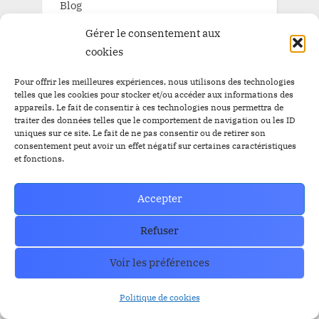
Blog
Pépite à la une
Gérer le consentement aux
cookies
Pépite à la une BitBankCoin
Pour offrir les meilleures expériences, nous utilisons des technologies
telles que les cookies pour stocker et/ou accéder aux informations des
appareils. Le fait de consentir à ces technologies nous permettra de
traiter des données telles que le comportement de navigation ou les ID
TAGS
uniques sur ce site. Le fait de ne pas consentir ou de retirer son
consentement peut avoir un effet négatif sur certaines caractéristiques
et fonctions.
Airdrop
Airdrop
$BBC
$YEM
$BBC
Airdrops
Accepter
Argentine
Audit
Altcoins
BitBankCoin
Refuser
Binance
BitBankCoin Visa Card NFTs
Voir les préférences
bitcoin
BlackRock
BRICS
Bitwise
Politique de cookies
crypto
CZ
Elon Musk
Bullrun
Craig Wright