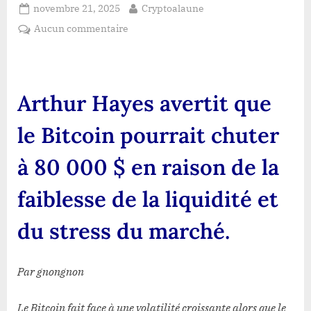
Posted
By
novembre 21, 2025
Cryptoalaune
on
sur
Aucun commentaire
Arthur
Hayes
avertit
que
Arthur Hayes avertit que
le
Bitcoin
le Bitcoin pourrait chuter
pourrait
chuter
à 80 000 $ en raison de la
à
80
faiblesse de la liquidité et
000
$
du stress du marché.
en
raison
de
Par gnongnon
la
faiblesse
Le Bitcoin fait face à une volatilité croissante alors que le