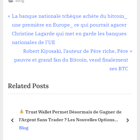
Blog
Navigation
P
La banque nationale tchèque achète du bitcoin_
r
une première en Europe_ ce qui pourrait agacer
de
e
Christine Lagarde qui met en garde les banques
l’article
v
nationales de l’UE
i
N
Robert Kiyosaki, l’auteur de Père riche, Père
o
e
pauvre et grand fan du Bitcoin, vend finalement
u
x
ses BTC
s
t
Related Posts
P
P
o
o
s
s
Trust Wallet Permet Désormais de Gagner de
t
t
3 !
l’Argent Sans Trader ? Les Nouvelles Options
:
:
prev
next
Dévoilées !
Blog