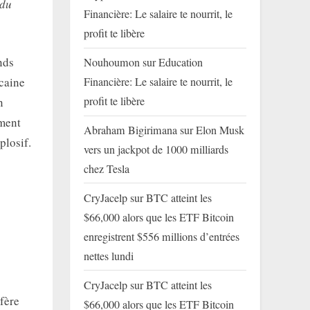
 du
Financière: Le salaire te nourrit, le
profit te libère
nds
Nouhoumon
sur
Education
icaine
Financière: Le salaire te nourrit, le
profit te libère
n
ement
Abraham Bigirimana
sur
Elon Musk
plosif.
vers un jackpot de 1000 milliards
chez Tesla
CryJacelp
sur
BTC atteint les
$66,000 alors que les ETF Bitcoin
enregistrent $556 millions d’entrées
nettes lundi
CryJacelp
sur
BTC atteint les
éfère
$66,000 alors que les ETF Bitcoin