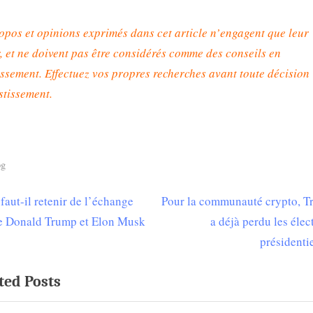
opos et opinions exprimés dans cet article n’engagent que leur
, et ne doivent pas être considérés comme des conseils en
issement. Effectuez vos propres recherches avant toute décision
stissement
.
og
N
faut-il retenir de l’échange
Pour la communauté crypto, 
igation
e
e Donald Trump et Elon Musk
a déjà perdu les élec
x
présidentie
t
ticle
ted Posts
P
o