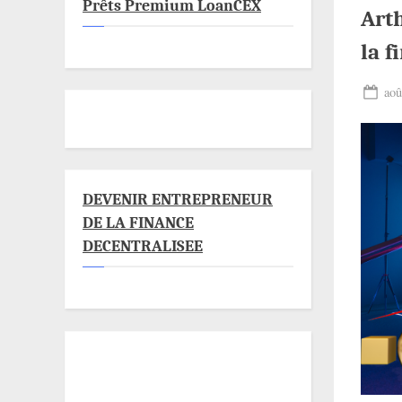
Prêts Premium LoanCEX
Arth
la f
Pos
aoû
on
DEVENIR ENTREPRENEUR
DE LA FINANCE
DECENTRALISEE