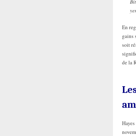
Bi
ye
En reg
gains 
soit r
signif
de la 
Les
amé
Hayes 
novemb