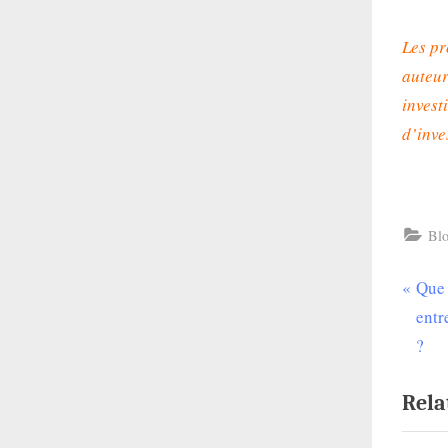
Les pr
auteur
invest
d’inve
Bl
P
Que 
Nav
r
entr
de
e
?
v
l’ar
Rela
i
o