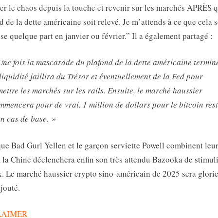
er le chaos depuis la touche et revenir sur les marchés APRÈS q
d de la dette américaine soit relevé. Je m’attends à ce que cela 
se quelque part en janvier ou février.” Il a également partagé :
Une fois la mascarade du plafond de la dette américaine termin
liquidité jaillira du Trésor et éventuellement de la Fed pour
mettre les marchés sur les rails. Ensuite, le marché haussier
mmencera pour de vrai. 1 million de dollars pour le bitcoin res
n cas de base. »
ue Bad Gurl Yellen et le garçon serviette Powell combinent leu
, la Chine déclenchera enfin son très attendu Bazooka de stimul
x. Le marché haussier crypto sino-américain de 2025 sera glori
ajouté.
LAIMER