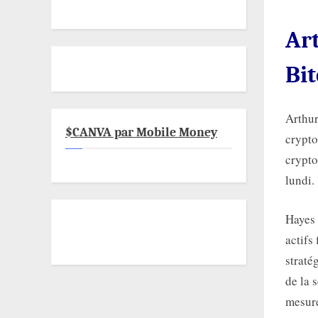
Ar
Bit
Arthur
$CANVA par Mobile Money
crypto
crypto
lundi.
Hayes 
actifs
straté
de la 
mesure