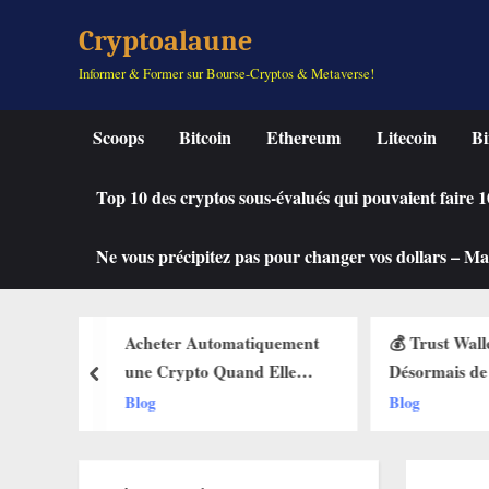
Skip
Cryptoalaune
to
Informer & Former sur Bourse-Cryptos & Metaverse!
content
Scoops
Bitcoin
Ethereum
Litecoin
Bi
Top 10 des cryptos sous-évalués qui pouvaient faire
Ne vous précipitez pas pour changer vos dollars – Mah
iquement
💰 Trust Wallet Permet
🔥 La Foncti
 Elle
Désormais de Gagner de
Débarque sur
prev
 des Buy
l’Argent Sans Trader ? Les
Web3 : Voic
Blog
Blog
lets Web3
Nouvelles Options
Change Tout
Dévoilées !