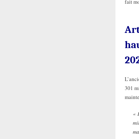
fait mo
Ar
hau
202
L’anci
301 mi
mainte
« 
mi
mai