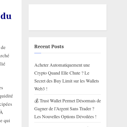
 du
Recent Posts
 de
arché
lié
Acheter Automatiquement une
Crypto Quand Elle Chute ? Le
Secret des Buy Limit sur les Wallets
es
Web3 !
quidité
💰 Trust Wallet Permet Désormais de
icipées
Gagner de l’Argent Sans Trader ?
“À
Les Nouvelles Options Dévoilées !
ce qui