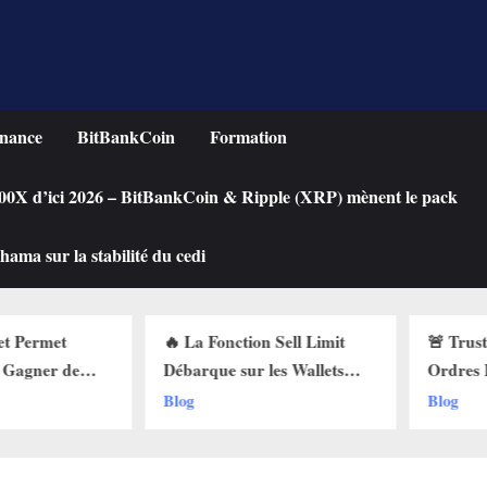
nance
BitBankCoin
Formation
 100X d’ici 2026 – BitBankCoin & Ripple (XRP) mènent le pack
ama sur la stabilité du cedi
on Sell Limit
🚨 Trust Wallet Lance les
Achete
 les Wallets
Ordres Buy Limit :
une Cr
i Pourquoi Ça
Comment Acheter vos
Chute 
Blog
Blog
 !
Cryptos au Prix Parfait !
Limit s
!