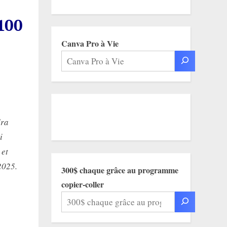
 100
Canva Pro à Vie
dra
i
 et
2025.
300$ chaque grâce au programme
copier-coller