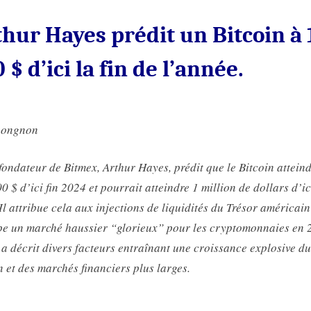
l’année.
hur Hayes prédit un Bitcoin à
 $ d’ici la fin de l’année.
nongnon
fondateur de Bitmex, Arthur Hayes, prédit que le Bitcoin attein
0 $ d’ici fin 2024 et pourrait atteindre 1 million de dollars d’ic
Il attribue cela aux injections de liquidités du Trésor américain
pe un marché haussier “glorieux” pour les cryptomonnaies en 
a décrit divers facteurs entraînant une croissance explosive du
n et des marchés financiers plus larges.