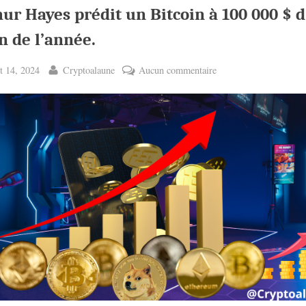
ur Hayes prédit un Bitcoin à 100 000 $ d’
in de l’année.
ted
By
sur
t 14, 2024
Cryptoalaune
Aucun commentaire
Arthur
Hayes
prédit
un
Bitcoin
à
100
000
$
d’ici
la
fin
de