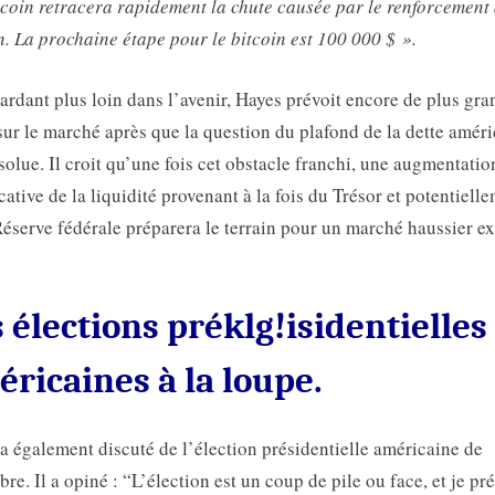
tcoin retracera rapidement la chute causée par le renforcement
n. La prochaine étape pour le bitcoin est 100 000 $ ».
ardant plus loin dans l’avenir, Hayes prévoit encore de plus gra
sur le marché après que la question du plafond de la dette amér
ésolue. Il croit qu’une fois cet obstacle franchi, une augmentatio
icative de la liquidité provenant à la fois du Trésor et potentiell
Réserve fédérale préparera le terrain pour un marché haussier ex
 élections préklg!isidentielles
ricaines à la loupe.
a également discuté de l’élection présidentielle américaine de
re. Il a opiné : “L’élection est un coup de pile ou face, et je pr