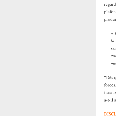
regard
plafon
produi
« 
la 
re
co
mo
“Dès q
forces
fiscau
a-t-il 
DISC