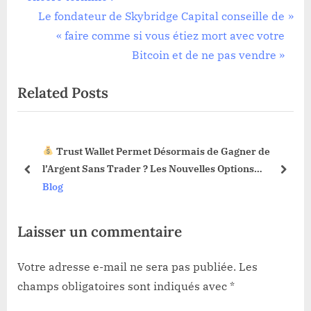
de
e
N
Le fondateur de Skybridge Capital conseille de
l’article
v
e
« faire comme si vous étiez mort avec votre
i
x
Bitcoin et de ne pas vendre »
o
t
Related Posts
u
P
s
o
P
s
Trust Wallet Permet Désormais de Gagner de
o
t
3 !
l’Argent Sans Trader ? Les Nouvelles Options
s
:
prev
next
Dévoilées !
Blog
t
:
Laisser un commentaire
Votre adresse e-mail ne sera pas publiée.
Les
champs obligatoires sont indiqués avec
*