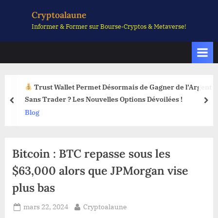
Skip
Cryptoalaune
to
Informer & Former sur Bourse-Cryptos & Metaverse!
content
Trust Wallet Permet Désormais de Gagner de l’Argent
Sans Trader ? Les Nouvelles Options Dévoilées !
prev
nex
Blog
Bitcoin : BTC repasse sous les
$63,000 alors que JPMorgan vise
plus bas
Posted
By
mars 22, 2024
Cryptoalaune
on