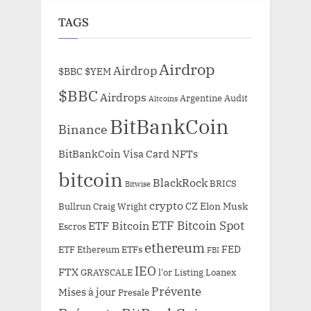
TAGS
Airdrop
Airdrop
$BBC
$YEM
$BBC
Airdrops
Argentine
Audit
Altcoins
BitBankCoin
Binance
BitBankCoin Visa Card NFTs
bitcoin
BlackRock
BRICS
Bitwise
crypto
CZ
Elon Musk
Bullrun
Craig Wright
ETF Bitcoin Spot
ETF Bitcoin
Escros
ethereum
FED
ETF Ethereum
ETFs
FBI
IEO
FTX
GRAYSCALE
l'or
Listing
Loanex
Prévente
Mises à jour
Presale