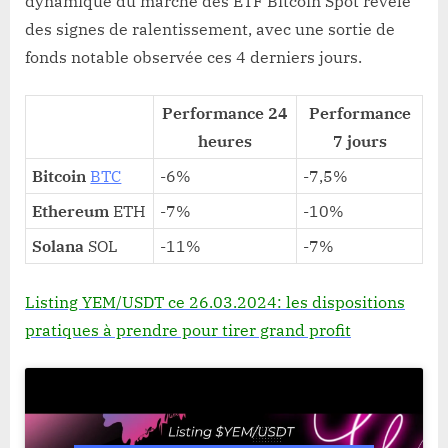
dynamique du marché des ETF Bitcoin Spot révèle
des signes de ralentissement, avec une sortie de
fonds notable observée ces 4 derniers jours.
Performance 24
Performance
heures
7 jours
Bitcoin
BTC
-6%
-7,5%
Ethereum
ETH
-7%
-10%
Solana
SOL
-11%
-7%
Listing YEM/USDT ce 26.03.2024: les dispositions
pratiques à prendre pour tirer grand profit