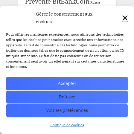
Prévente BitBankCoin
Russie
Staking
SEC
Solana
Tether
tron
XRP
Gérer le consentement aux
cookies
Pour offrir les meilleures expériences, nous utilisons des technologies
ARCHIVE
telles que les cookies pour stocker et/ou accéder aux informations des
appareils. Le fait de consentir à ces technologies nous permettra de
traiter des données telles que le comportement de navigation ou les ID
uniques sur ce site. Le fait de ne pas consentir ou de retirer son
ARCHIVE
consentement peut avoir un effet négatif sur certaines caractéristiques
et fonctions.
Accepter
How can we help you?
Refuser
Contact our support team if you need
Voir les préférences
help or have any questions?
Politique de cookies
Contact US