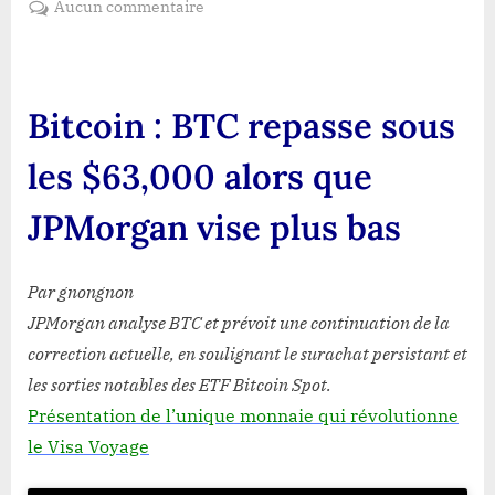
sur
Aucun commentaire
Bitcoin
:
BTC
repasse
Bitcoin : BTC repasse sous
sous
les
les $63,000 alors que
$63,000
alors
JPMorgan vise plus bas
que
JPMorgan
vise
Par gnongnon
plus
JPMorgan analyse BTC et prévoit une continuation de la
bas
correction actuelle, en soulignant le surachat persistant et
les sorties notables des ETF Bitcoin Spot.
Présentation de l’unique monnaie qui révolutionne
le Visa Voyage