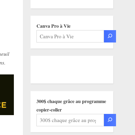
Canva Pro à Vie
seuil
ns.
300$ chaque grâce au programme
copier-coller