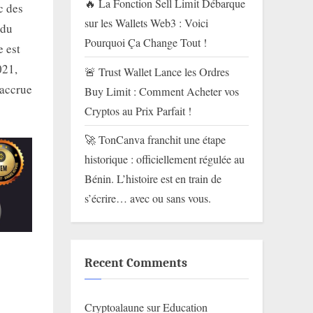
🔥 La Fonction Sell Limit Débarque
c des
sur les Wallets Web3 : Voici
 du
Pourquoi Ça Change Tout !
e est
021,
🚨 Trust Wallet Lance les Ordres
accrue​
Buy Limit : Comment Acheter vos
Cryptos au Prix Parfait !
🚀 TonCanva franchit une étape
historique : officiellement régulée au
Bénin. L’histoire est en train de
s’écrire… avec ou sans vous.
Recent Comments
Cryptoalaune
sur
Education