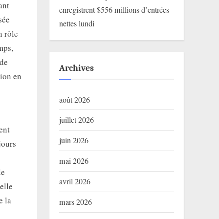
ant
enregistrent $556 millions d’entrées
sée
nettes lundi
n rôle
mps,
 de
Archives
tion en
août 2026
juillet 2026
ent
juin 2026
jours
mai 2026
le
avril 2026
elle
e la
mars 2026