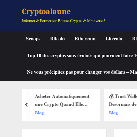
Skip
Cryptoalaune
to
Informer & Former sur Bourse-Cryptos & Metaverse!
content
Scoops
Bitcoin
Ethereum
Litecoin
Bi
Top 10 des cryptos sous-évalués qui pouvaient faire
Ne vous précipitez pas pour changer vos dollars – Mah
iquement
💰 Trust Wallet Permet
🔥 La Foncti
 Elle
Désormais de Gagner de
Débarque sur
prev
t des Buy
l’Argent Sans Trader ? Les
Web3 : Voic
Blog
Blog
lets Web3
Nouvelles Options
Change Tout
Dévoilées !