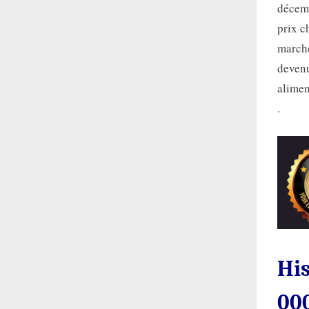
décemb
prix c
marché
devenu
alimen
.
His
000