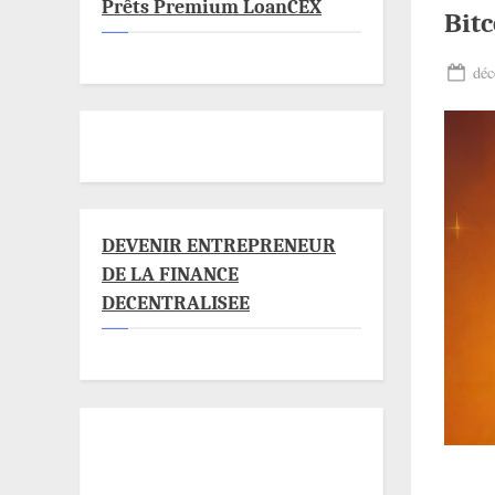
Prêts Premium LoanCEX
Bitc
Pos
déc
on
DEVENIR ENTREPRENEUR
DE LA FINANCE
DECENTRALISEE