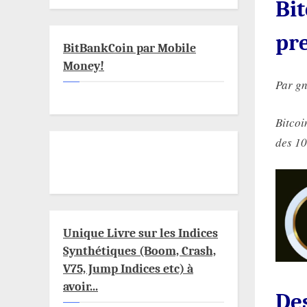
Bit
pre
BitBankCoin par Mobile
Money!
Par g
Bitcoi
des 10
Unique Livre sur les Indices
Synthétiques (Boom, Crash,
V75, Jump Indices etc) à
avoir...
Des