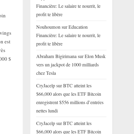
Financière: Le salaire te nourrit, le
profit te libère
oin
Nouhoumon
sur
Education
lvings
Financière: Le salaire te nourrit, le
n est
profit te libère
rès
Abraham Bigirimana
sur
Elon Musk
000 $
vers un jackpot de 1000 milliards
chez Tesla
CryJacelp
sur
BTC atteint les
$66,000 alors que les ETF Bitcoin
enregistrent $556 millions d’entrées
nettes lundi
CryJacelp
sur
BTC atteint les
$66,000 alors que les ETF Bitcoin