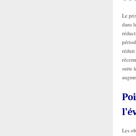
Le pri
dans l
réduct
périod
réduit
récemm
suite 
augmen
Poi
l’é
Les ob