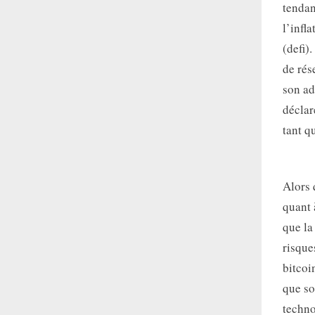
tendan
l’infl
(defi)
de rés
son ad
déclar
tant q
Alors 
quant 
que la
risque
bitcoi
que so
techno