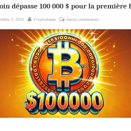
oin dépasse 100 000 $ pour la première f
ted
By
sur
embre 5, 2024
Cryptoalaune
Aucun commentaire
Bitcoin
dépasse
100
000
$
pour
la
première
fois