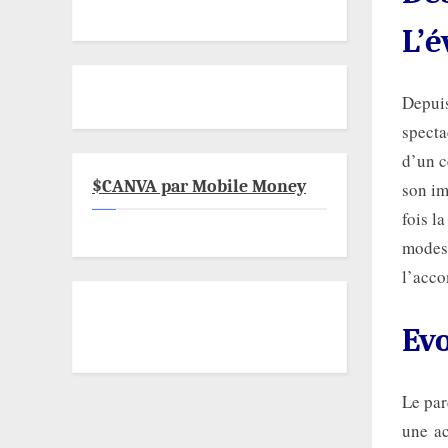
L’
Depuis
specta
d’un c
$CANVA par Mobile Money
son im
fois l
modest
l’acco
Evo
Le par
une ac