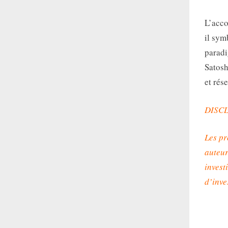
L’acco
il sym
paradi
Satosh
et rés
DISC
Les pr
auteur
invest
d’inve