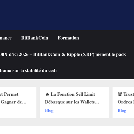
nance
BitBankCoin
Formation
 100X d’ici 2026 – BitBankCoin & Ripple (XRP) mènent le pack
ama sur la stabilité du cedi
on Sell Limit
🚨 Trust Wallet Lance les
Achete
 les Wallets
Ordres Buy Limit :
une Cr
i Pourquoi Ça
Comment Acheter vos
Chute 
Blog
Blog
 !
Cryptos au Prix Parfait !
Limit 
!