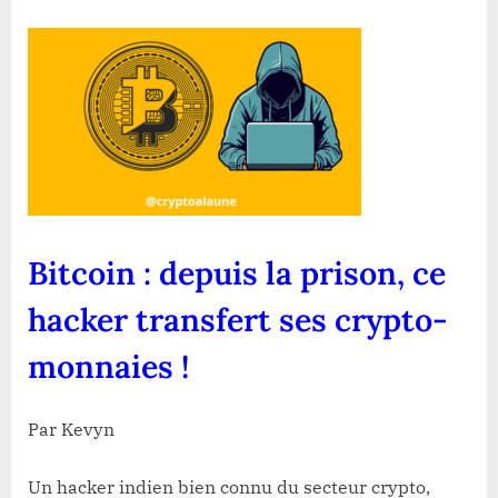
:
depuis
la
prison,
ce
hacker
transfert
ses
crypto-
monnaies
Bitcoin : depuis la prison, ce
!
hacker transfert ses crypto-
monnaies !
Par Kevyn
Un hacker indien bien connu du secteur crypto,