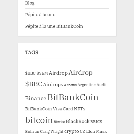
Blog
Pépite à la une
Pépite à la une BitBankCoin
TAGS
Airdrop
Airdrop
$BBC
$YEM
$BBC
Airdrops
Argentine
Audit
Altcoins
BitBankCoin
Binance
BitBankCoin Visa Card NFTs
bitcoin
BlackRock
BRICS
Bitwise
crypto
CZ
Elon Musk
Bullrun
Craig Wright