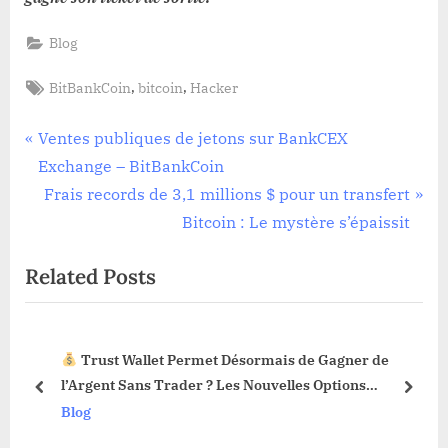
Blog
Tags:
,
,
BitBankCoin
bitcoin
Hacker
Navigation
P
Ventes publiques de jetons sur BankCEX
r
Exchange – BitBankCoin
de
e
N
Frais records de 3,1 millions $ pour un transfert
l’article
v
e
Bitcoin : Le mystère s’épaissit
i
x
Related Posts
o
t
u
P
s
o
Trust Wallet Permet Désormais de Gagner de
P
s
3 !
l’Argent Sans Trader ? Les Nouvelles Options
o
t
prev
next
Dévoilées !
Blog
s
:
t