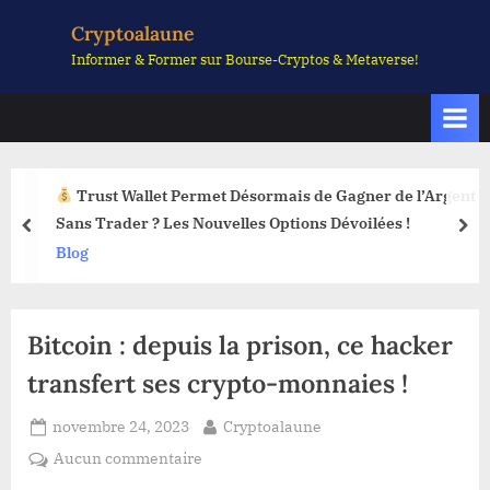
Skip
Cryptoalaune
to
Informer & Former sur Bourse-Cryptos & Metaverse!
content
Trust Wallet Permet Désormais de Gagner de l’Argent
Sans Trader ? Les Nouvelles Options Dévoilées !
prev
nex
Blog
Bitcoin : depuis la prison, ce hacker
transfert ses crypto-monnaies !
Posted
By
novembre 24, 2023
Cryptoalaune
on
sur
Aucun commentaire
Bitcoin