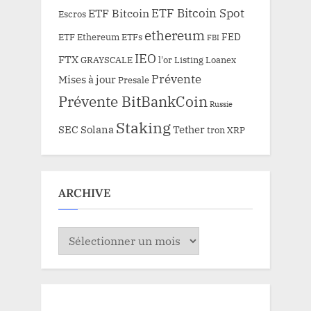
ETF Bitcoin Spot
ETF Bitcoin
Escros
ethereum
FED
ETF Ethereum
ETFs
FBI
IEO
FTX
GRAYSCALE
l'or
Listing
Loanex
Prévente
Mises à jour
Presale
Prévente BitBankCoin
Russie
Staking
SEC
Solana
Tether
tron
XRP
ARCHIVE
ARCHIVE