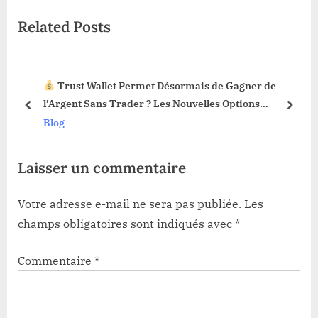
i
x
Related Posts
o
t
u
P
s
o
Trust Wallet Permet Désormais de Gagner de
P
s
3 !
l’Argent Sans Trader ? Les Nouvelles Options
o
t
prev
next
Dévoilées !
Blog
s
:
t
Laisser un commentaire
:
Votre adresse e-mail ne sera pas publiée.
Les
champs obligatoires sont indiqués avec
*
Commentaire
*