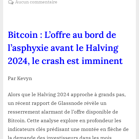
sur
Aucun commentaire
Bitcoin
:
L’offre
au
Bitcoin : L’offre au bord de
bord
de
l’asphyxie avant le Halving
l’asphyxie
2024, le crash est imminent
avant
le
Halving
Par Kevyn
2024,
le
Alors que le Halving 2024 approche à grands pas,
crash
est
un récent rapport de Glassnode révèle un
imminent
resserrement alarmant de l’offre disponible de
Bitcoin. Cette analyse explore en profondeur les
indicateurs clés prédisant une montée en flèche de
la demande des investisseurs dans les mois