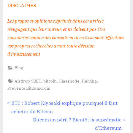
DISCLAIMER
Les propos et opinions exprimés dans cet article
n’engagent que leur auteur, et ne doivent pas être
considérés comme des conseils en investissement. Effectuez
vos propres recherches avant toute décision
d’investissement
Blog
Tags:
,
,
,
,
Airdrop $BBC
bitcoin
Glassnode
Halving
Prévente BitBankCoin
Navigation
P
BTC : Robert Kiyosaki explique pourquoi il faut
r
acheter du Bitcoin
de
e
N
Bitcoin en péril ? Bientôt la suprématie
l’article
v
e
d’Ethereum