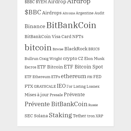
Airdrop
Airdrop
$BBC
$YEM
$BBC
Airdrops
Argentine
Audit
Altcoins
BitBankCoin
Binance
BitBankCoin Visa Card NFTs
bitcoin
BlackRock
BRICS
Bitwise
crypto
CZ
Elon Musk
Bullrun
Craig Wright
ETF Bitcoin Spot
ETF Bitcoin
Escros
ethereum
FED
ETF Ethereum
ETFs
FBI
IEO
FTX
GRAYSCALE
l'or
Listing
Loanex
Prévente
Mises à jour
Presale
Prévente BitBankCoin
Russie
Staking
SEC
Solana
Tether
tron
XRP