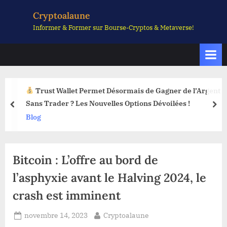
Skip
Cryptoalaune
to
Informer & Former sur Bourse-Cryptos & Metaverse!
content
Trust Wallet Permet Désormais de Gagner de l’Argent
Sans Trader ? Les Nouvelles Options Dévoilées !
prev
nex
Blog
Bitcoin : L’offre au bord de
l’asphyxie avant le Halving 2024, le
crash est imminent
Posted
By
novembre 14, 2023
Cryptoalaune
on