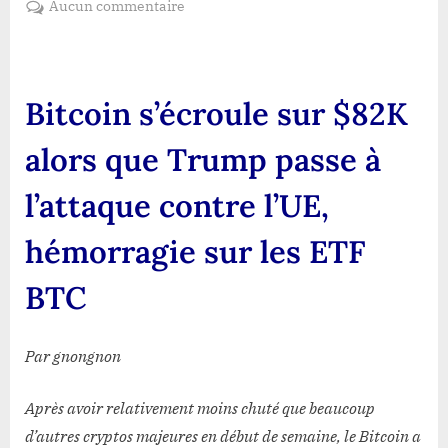
sur
Aucun commentaire
Bitcoin
s’écroule
sur
$82K
Bitcoin s’écroule sur $82K
alors
que
alors que Trump passe à
Trump
passe
l’attaque contre l’UE,
à
l’attaque
hémorragie sur les ETF
contre
l’UE,
BTC
hémorragie
sur
les
Par gnongnon
ETF
BTC
Après avoir relativement moins chuté que beaucoup
d’autres cryptos majeures en début de semaine, le Bitcoin a