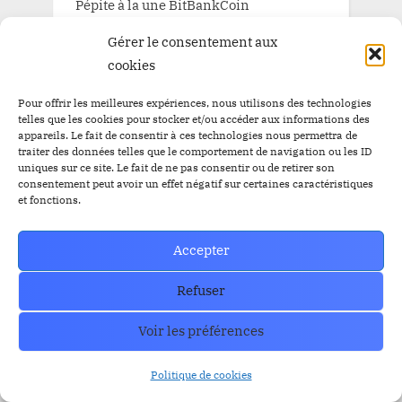
Pépite à la une BitBankCoin
Gérer le consentement aux
cookies
TAGS
Pour offrir les meilleures expériences, nous utilisons des technologies
telles que les cookies pour stocker et/ou accéder aux informations des
appareils. Le fait de consentir à ces technologies nous permettra de
Airdrop
Airdrop
$BBC
$YEM
traiter des données telles que le comportement de navigation ou les ID
uniques sur ce site. Le fait de ne pas consentir ou de retirer son
$BBC
Airdrops
Argentine
Audit
Altcoins
consentement peut avoir un effet négatif sur certaines caractéristiques
et fonctions.
BitBankCoin
Binance
Accepter
BitBankCoin Visa Card NFTs
bitcoin
BlackRock
Refuser
BRICS
Bitwise
crypto
CZ
Elon Musk
Bullrun
Craig Wright
Voir les préférences
ETF Bitcoin Spot
ETF Bitcoin
Escros
ethereum
Politique de cookies
FED
ETF Ethereum
ETFs
FBI