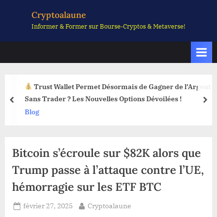
Skip
Cryptoalaune
to
Informer & Former sur Bourse-Cryptos & Metaverse!
content
Trust Wallet Permet Désormais de Gagner de l’Argent
Sans Trader ? Les Nouvelles Options Dévoilées !
prev
nex
Blog
Bitcoin s’écroule sur $82K alors que
Trump passe à l’attaque contre l’UE,
hémorragie sur les ETF BTC
Posted
By
février 27, 2025
Cryptoalaune
on