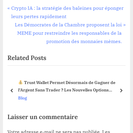
Navigation
P
Crypto IA : la stratégie des baleines pour éponger
r
leurs pertes rapidement
de
e
N
Les Démocrates de la Chambre proposent la loi
l’article
v
e
MEME pour restreindre les responsables de la
i
x
promotion des monnaies mèmes.
o
t
Related Posts
u
P
s
o
P
s
Trust Wallet Permet Désormais de Gagner de
o
t
3 !
l’Argent Sans Trader ? Les Nouvelles Options
s
:
prev
next
Dévoilées !
Blog
t
:
Laisser un commentaire
Votre adresse e-mail ne sera pas publiée.
Les