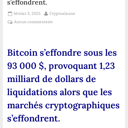
s’effondrent.
Posted
By
février 3, 2025
Cryptoalaune
on
sur
Aucun commentaire
Bitcoin
s’effondre
sous
les
Bitcoin s’effondre sous les
93
000
93 000 $, provoquant 1,23
$,
provoquant
milliard de dollars de
1,23
milliard
liquidations alors que les
de
dollars
marchés cryptographiques
de
liquidations
s’effondrent.
alors
que