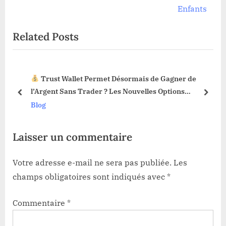
i
x
Enfants
o
t
Related Posts
u
P
s
o
P
s
Trust Wallet Permet Désormais de Gagner de
o
t
3 !
l’Argent Sans Trader ? Les Nouvelles Options
s
:
prev
next
Dévoilées !
Blog
t
:
Laisser un commentaire
Votre adresse e-mail ne sera pas publiée.
Les
champs obligatoires sont indiqués avec
*
Commentaire
*