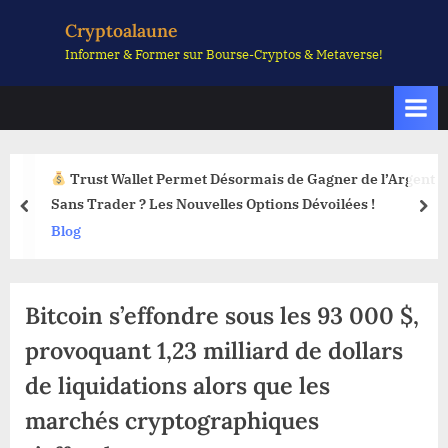
Skip
Cryptoalaune
to
Informer & Former sur Bourse-Cryptos & Metaverse!
content
Trust Wallet Permet Désormais de Gagner de l’Argent
Sans Trader ? Les Nouvelles Options Dévoilées !
prev
nex
Blog
Bitcoin s’effondre sous les 93 000 $,
provoquant 1,23 milliard de dollars
de liquidations alors que les
marchés cryptographiques