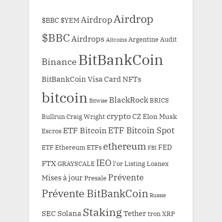
Airdrop
Airdrop
$BBC
$YEM
$BBC
Airdrops
Argentine
Audit
Altcoins
BitBankCoin
Binance
BitBankCoin Visa Card NFTs
bitcoin
BlackRock
BRICS
Bitwise
crypto
CZ
Elon Musk
Bullrun
Craig Wright
ETF Bitcoin Spot
ETF Bitcoin
Escros
ethereum
FED
ETF Ethereum
ETFs
FBI
IEO
FTX
GRAYSCALE
l'or
Listing
Loanex
Prévente
Mises à jour
Presale
Prévente BitBankCoin
Russie
Staking
SEC
Solana
Tether
tron
XRP