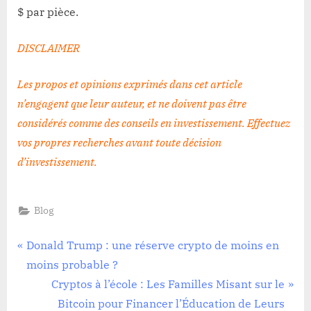
$ par pièce.
DISCLAIMER
Les propos et opinions exprimés dans cet article
n’engagent que leur auteur, et ne doivent pas être
considérés comme des conseils en investissement. Effectuez
vos propres recherches avant toute décision
d’investissement
.
Blog
Navigation
P
Donald Trump : une réserve crypto de moins en
r
moins probable ?
de
e
N
Cryptos à l’école : Les Familles Misant sur le
l’article
v
e
Bitcoin pour Financer l’Éducation de Leurs