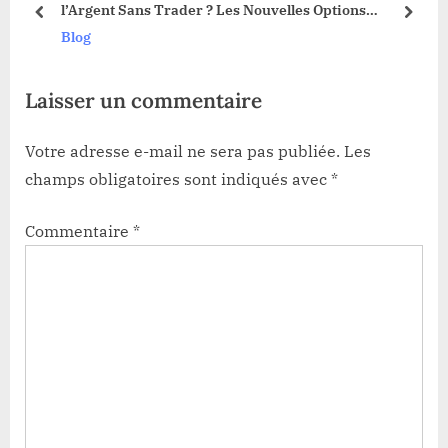
3 !
l’Argent Sans Trader ? Les Nouvelles Options
o
t
prev
next
Dévoilées !
Blog
s
:
t
Laisser un commentaire
:
Votre adresse e-mail ne sera pas publiée.
Les
champs obligatoires sont indiqués avec
*
Commentaire
*