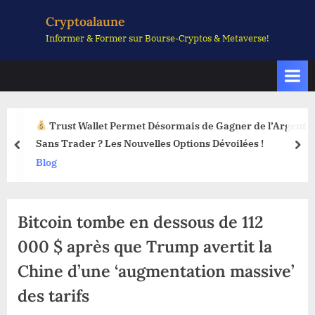
Skip
Cryptoalaune
to
Informer & Former sur Bourse-Cryptos & Metaverse!
content
Trust Wallet Permet Désormais de Gagner de l’Argent
Sans Trader ? Les Nouvelles Options Dévoilées !
prev
nex
Blog
Bitcoin tombe en dessous de 112
000 $ après que Trump avertit la
Chine d’une ‘augmentation massive’
des tarifs