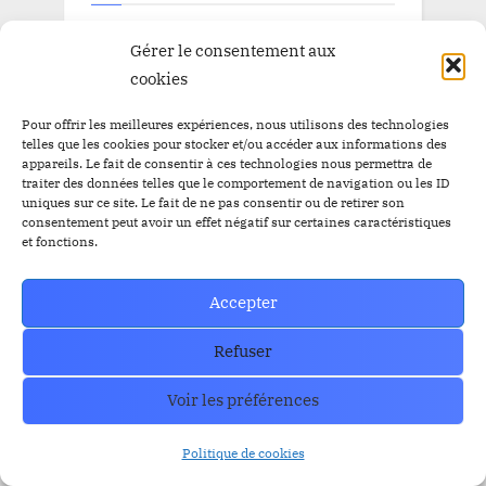
Actualités
Gérer le consentement aux
cookies
Blog
Pour offrir les meilleures expériences, nous utilisons des technologies
Pépite à la une
telles que les cookies pour stocker et/ou accéder aux informations des
appareils. Le fait de consentir à ces technologies nous permettra de
Pépite à la une BitBankCoin
traiter des données telles que le comportement de navigation ou les ID
uniques sur ce site. Le fait de ne pas consentir ou de retirer son
consentement peut avoir un effet négatif sur certaines caractéristiques
et fonctions.
TAGS
Accepter
Airdrop
Airdrop
$BBC
$YEM
Refuser
$BBC
Airdrops
Argentine
Audit
Altcoins
Voir les préférences
BitBankCoin
Binance
Politique de cookies
BitBankCoin Visa Card NFTs