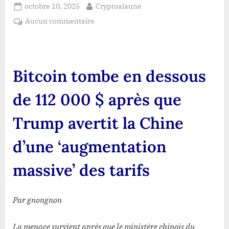
Posted
By
octobre 10, 2025
Cryptoalaune
on
sur
Aucun commentaire
Bitcoin
tombe
en
dessous
Bitcoin tombe en dessous
de
112
de 112 000 $ après que
000
$
Trump avertit la Chine
après
que
d’une ‘augmentation
Trump
avertit
massive’ des tarifs
la
Chine
d’une
Par gnongnon
‘augmentation
massive’
La menace survient après que le ministère chinois du