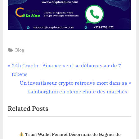
Blog
Navigation
P
24h Crypto : Binance veut se débarrasser de 7
r
tokens
de
e
N
Un investisseur crypto retrouvé mort dans sa
l’article
v
e
Lamborghini en pleine chute des marchés
i
x
Related Posts
o
t
u
P
s
o
Trust Wallet Permet Désormais de Gagner de
P
s