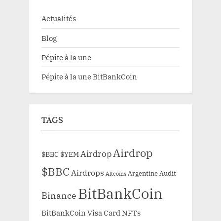
Actualités
Blog
Pépite à la une
Pépite à la une BitBankCoin
TAGS
Airdrop
Airdrop
$BBC
$YEM
$BBC
Airdrops
Argentine
Audit
Altcoins
BitBankCoin
Binance
BitBankCoin Visa Card NFTs