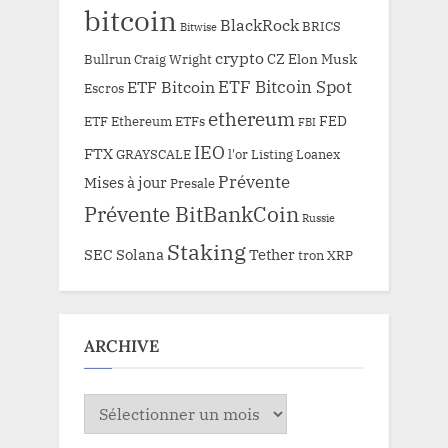
bitcoin
BlackRock
BRICS
Bitwise
crypto
CZ
Elon Musk
Bullrun
Craig Wright
ETF Bitcoin Spot
ETF Bitcoin
Escros
ethereum
FED
ETF Ethereum
ETFs
FBI
IEO
FTX
GRAYSCALE
l'or
Listing
Loanex
Prévente
Mises à jour
Presale
Prévente BitBankCoin
Russie
Staking
SEC
Solana
Tether
tron
XRP
ARCHIVE
ARCHIVE