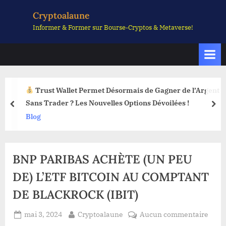
Skip
Cryptoalaune
to
Informer & Former sur Bourse-Cryptos & Metaverse!
content
Trust Wallet Permet Désormais de Gagner de l’Argent
Sans Trader ? Les Nouvelles Options Dévoilées !
prev
nex
Blog
BNP PARIBAS ACHÈTE (UN PEU
DE) L’ETF BITCOIN AU COMPTANT
DE BLACKROCK (IBIT)
Posted
By
sur
mai 3, 2024
Cryptoalaune
Aucun commentaire
on
BNP