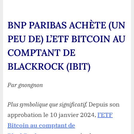
PARI
ACH
(UN
BNP PARIBAS ACHÈTE (UN
PEU
DE)
PEU DE) L’ETF BITCOIN AU
L’ET
BITC
COMPTANT DE
AU
COM
BLACKROCK (IBIT)
DE
BLA
(IBIT
Par gnongnon
Plus symbolique que significatif.
Depuis son
approbation le 10 janvier 2024,
l’ETF
Bitcoin au comptant de