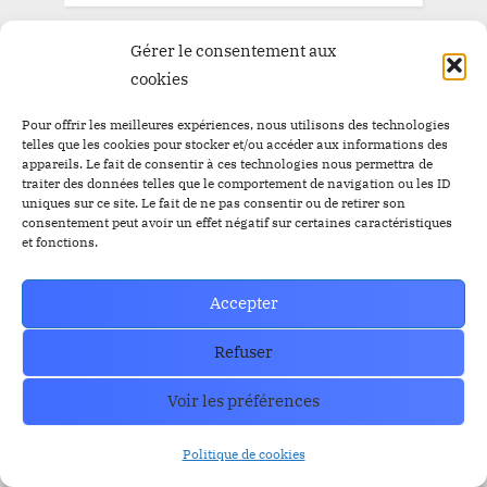
Gérer le consentement aux
cookies
How can we help you?
Contact our support team if you need
Pour offrir les meilleures expériences, nous utilisons des technologies
telles que les cookies pour stocker et/ou accéder aux informations des
help or have any questions?
appareils. Le fait de consentir à ces technologies nous permettra de
traiter des données telles que le comportement de navigation ou les ID
uniques sur ce site. Le fait de ne pas consentir ou de retirer son
Contact US
consentement peut avoir un effet négatif sur certaines caractéristiques
et fonctions.
Accepter
Refuser
Voir les préférences
Politique de cookies