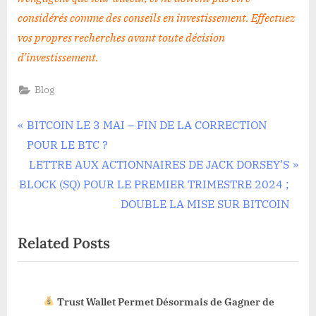
considérés comme des conseils en investissement. Effectuez
vos propres recherches avant toute décision
d’investissement
.
Blog
Navigation
P
BITCOIN LE 3 MAI – FIN DE LA CORRECTION
r
POUR LE BTC ?
de
e
N
LETTRE AUX ACTIONNAIRES DE JACK DORSEY’S
l’article
v
e
BLOCK (SQ) POUR LE PREMIER TRIMESTRE 2024 ;
i
x
DOUBLE LA MISE SUR BITCOIN
o
t
Related Posts
u
P
s
o
P
s
Trust Wallet Permet Désormais de Gagner de
o
t