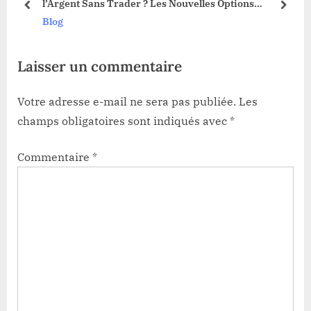
3 !
l’Argent Sans Trader ? Les Nouvelles Options
s
:
prev
next
Dévoilées !
Blog
t
:
Laisser un commentaire
Votre adresse e-mail ne sera pas publiée.
Les
champs obligatoires sont indiqués avec
*
Commentaire
*