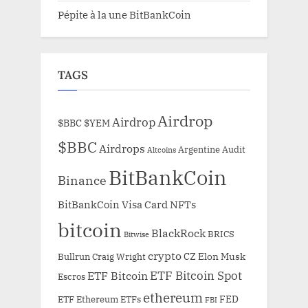
Pépite à la une BitBankCoin
TAGS
Airdrop
Airdrop
$BBC
$YEM
$BBC
Airdrops
Argentine
Audit
Altcoins
BitBankCoin
Binance
BitBankCoin Visa Card NFTs
bitcoin
BlackRock
BRICS
Bitwise
crypto
CZ
Elon Musk
Bullrun
Craig Wright
ETF Bitcoin Spot
ETF Bitcoin
Escros
ethereum
FED
ETF Ethereum
ETFs
FBI