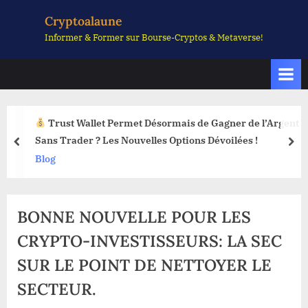
Skip
Cryptoalaune
to
Informer & Former sur Bourse-Cryptos & Metaverse!
content
Trust Wallet Permet Désormais de Gagner de l’Argent
Sans Trader ? Les Nouvelles Options Dévoilées !
prev
nex
Blog
BONNE NOUVELLE POUR LES
CRYPTO-INVESTISSEURS: LA SEC
SUR LE POINT DE NETTOYER LE
SECTEUR.