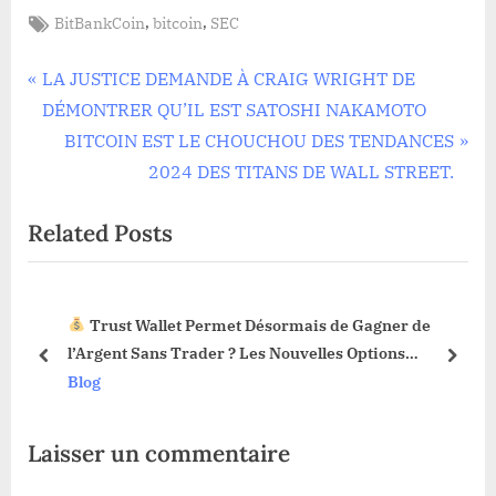
Tags:
,
,
BitBankCoin
bitcoin
SEC
Navigation
P
LA JUSTICE DEMANDE À CRAIG WRIGHT DE
r
DÉMONTRER QU’IL EST SATOSHI NAKAMOTO
de
e
N
BITCOIN EST LE CHOUCHOU DES TENDANCES
l’article
v
e
2024 DES TITANS DE WALL STREET.
i
x
Related Posts
o
t
u
P
s
o
Trust Wallet Permet Désormais de Gagner de
P
s
3 !
l’Argent Sans Trader ? Les Nouvelles Options
o
t
prev
next
Dévoilées !
Blog
s
:
t
Laisser un commentaire
: