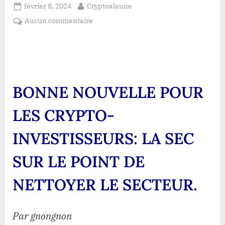
Posted
By
février 8, 2024
Cryptoalaune
on
sur
Aucun commentaire
BONNE
NOUVELLE
POUR
LES
CRYPTO-
BONNE NOUVELLE POUR
INVESTISSEURS:
LA
LES CRYPTO-
SEC
SUR
INVESTISSEURS: LA SEC
LE
POINT
SUR LE POINT DE
DE
NETTOYER
NETTOYER LE SECTEUR.
LE
SECTEUR.
Par gnongnon