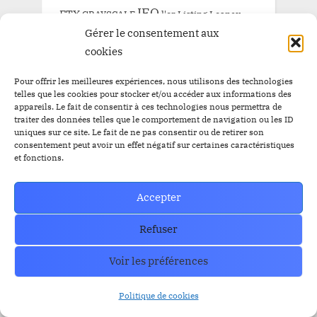
IEO
FTX
GRAYSCALE
l'or
Listing
Loanex
Gérer le consentement aux
Prévente
Mises à jour
Presale
cookies
Prévente BitBankCoin
Russie
Staking
Pour offrir les meilleures expériences, nous utilisons des technologies
SEC
Solana
Tether
tron
XRP
telles que les cookies pour stocker et/ou accéder aux informations des
appareils. Le fait de consentir à ces technologies nous permettra de
traiter des données telles que le comportement de navigation ou les ID
uniques sur ce site. Le fait de ne pas consentir ou de retirer son
consentement peut avoir un effet négatif sur certaines caractéristiques
ARCHIVE
et fonctions.
ARCHIVE
Accepter
Refuser
Voir les préférences
How can we help you?
Politique de cookies
Contact our support team if you need