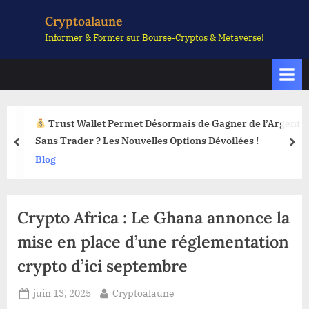
Skip
Cryptoalaune
to
Informer & Former sur Bourse-Cryptos & Metaverse!
content
Trust Wallet Permet Désormais de Gagner de l’Argent
Sans Trader ? Les Nouvelles Options Dévoilées !
prev
nex
Blog
Crypto Africa : Le Ghana annonce la
mise en place d’une réglementation
crypto d’ici septembre
Posted
By
juin 13, 2025
Cryptoalaune
on