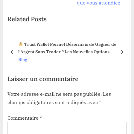
l’article
e
v
que vous attendiez !
x
i
Related Posts
t
o
P
u
o
s
Trust Wallet Permet Désormais de Gagner de
s
P
3 !
l’Argent Sans Trader ? Les Nouvelles Options
t
o
prev
next
Dévoilées !
Blog
:
s
t
Laisser un commentaire
:
Votre adresse e-mail ne sera pas publiée.
Les
champs obligatoires sont indiqués avec
*
Commentaire
*