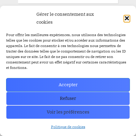
Gérer le consentement aux
ARCHIVE
cookies
Pour offrir les meilleures expériences, nous utilisons des technologies
ARCHIVE
telles que les cookies pour stocker et/ou accéder aux informations des
appareils. Le fait de consentir à ces technologies nous permettra de
traiter des données telles que le comportement de navigation ou les ID
uniques sur ce site. Le fait de ne pas consentir ou de retirer son
consentement peut avoir un effet négatif sur certaines caractéristiques
et fonctions.
How can we help you?
Accepter
Contact our support team if you need
help or have any questions?
Refuser
Contact US
Voir les préférences
Politique de cookies