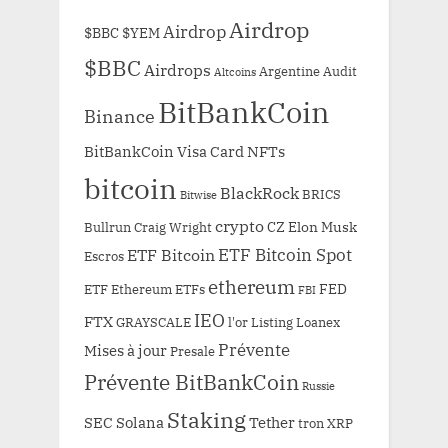
Airdrop
Airdrop
$BBC
$YEM
$BBC
Airdrops
Argentine
Audit
Altcoins
BitBankCoin
Binance
BitBankCoin Visa Card NFTs
bitcoin
BlackRock
BRICS
Bitwise
crypto
CZ
Elon Musk
Bullrun
Craig Wright
ETF Bitcoin Spot
ETF Bitcoin
Escros
ethereum
FED
ETF Ethereum
ETFs
FBI
IEO
FTX
GRAYSCALE
l'or
Listing
Loanex
Prévente
Mises à jour
Presale
Prévente BitBankCoin
Russie
Staking
SEC
Solana
Tether
tron
XRP