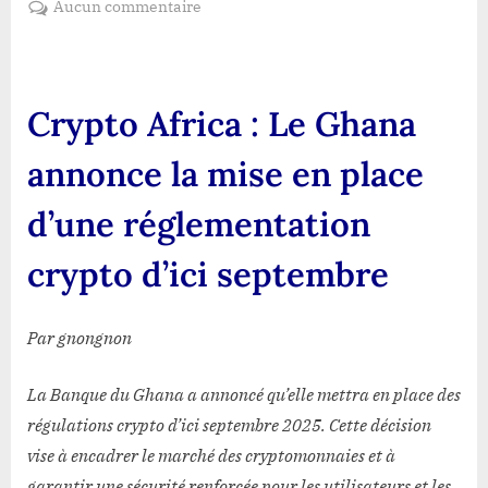
sur
Aucun commentaire
Crypto
Africa
:
Le
Crypto Africa : Le Ghana
Ghana
annonce
annonce la mise en place
la
mise
d’une réglementation
en
place
crypto d’ici septembre
d’une
réglementation
crypto
Par gnongnon
d’ici
septembre
La Banque du Ghana a annoncé qu’elle mettra en place des
régulations crypto d’ici septembre 2025. Cette décision
vise à encadrer le marché des cryptomonnaies et à
garantir une sécurité renforcée pour les utilisateurs et les