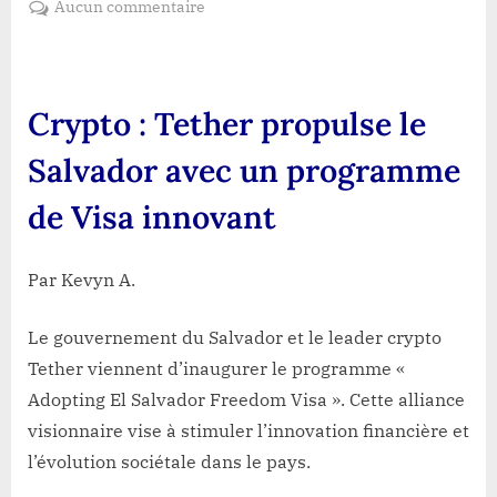
sur
Aucun commentaire
Crypto
:
Tether
propulse
Crypto : Tether propulse le
le
Salvador
Salvador avec un programme
avec
de Visa innovant
un
programme
de
Par Kevyn A.
Visa
innovant
Le gouvernement du Salvador et le leader crypto
Tether viennent d’inaugurer le programme «
Adopting El Salvador Freedom Visa ». Cette alliance
visionnaire vise à stimuler l’innovation financière et
l’évolution sociétale dans le pays.