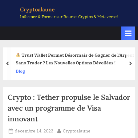
Skip
Cryptoalaune
to
Informer & Former sur Bourse-Cryptos & Metaverse!
content
Trust Wallet Permet Désormais de Gagner de l’Argent
Sans Trader ? Les Nouvelles Options Dévoilées !
prev
nex
Blog
Crypto : Tether propulse le Salvador
avec un programme de Visa
innovant
Posted
By
décembre 14, 2023
Cryptoalaune
on