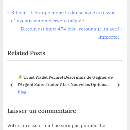
Navigation
P
Bitcoin : L’Europe mène la danse avec un essor
r
d’investissements crypto inégalé !
de
e
N
Bitcoin est mort 474 fois ; retour sur un actif
l’article
v
e
immortel
i
x
Related Posts
o
t
u
P
s
o
Trust Wallet Permet Désormais de Gagner de
P
s
3 !
l’Argent Sans Trader ? Les Nouvelles Options
o
t
prev
next
Dévoilées !
Blog
s
:
t
Laisser un commentaire
:
Votre adresse e-mail ne sera pas publiée.
Les