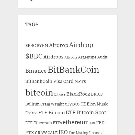
TAGS
Airdrop
Airdrop
$BBC
$YEM
$BBC
Airdrops
Argentine
Audit
Altcoins
BitBankCoin
Binance
BitBankCoin Visa Card NFTs
bitcoin
BlackRock
BRICS
Bitwise
crypto
CZ
Elon Musk
Bullrun
Craig Wright
ETF Bitcoin Spot
ETF Bitcoin
Escros
ethereum
FED
ETF Ethereum
ETFs
FBI
IEO
FTX
GRAYSCALE
l'or
Listing
Loanex