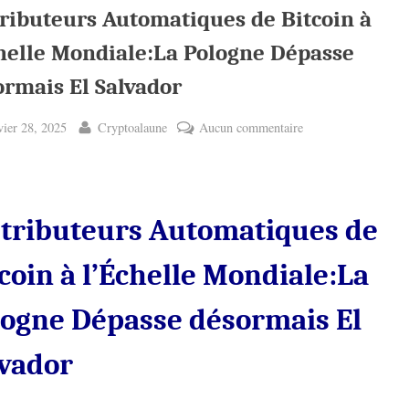
tributeurs Automatiques de Bitcoin à
chelle Mondiale:La Pologne Dépasse
ormais El Salvador
ted
By
sur
vier 28, 2025
Cryptoalaune
Aucun commentaire
Distributeurs
Automatiques
de
Bitcoin
stributeurs Automatiques de
à
l’Échelle
coin à l’Échelle Mondiale:La
Mondiale:La
Pologne
logne Dépasse désormais El
Dépasse
désormais
lvador
El
Salvador