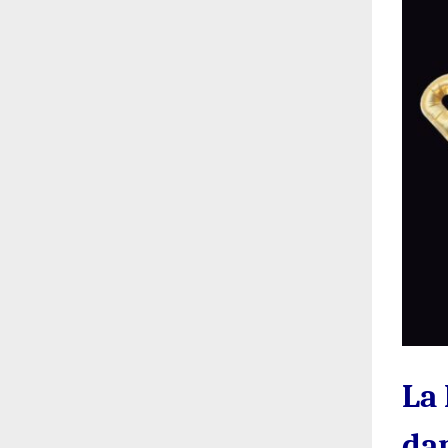
La
da