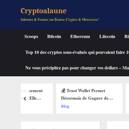
Skip
Cryptoalaune
to
Informer & Former sur Bourse-Cryptos & Metaverse!
content
Scoops
Bitcoin
Ethereum
Litecoin
Bi
Top 10 des cryptos sous-évalués qui pouvaient faire
Ne vous précipitez pas pour changer vos dollars – Mah
quement
💰 Trust Wallet Permet
🔥 La Fonctio
Elle
Désormais de Gagner de
Débarque sur 
prev
des Buy
l’Argent Sans Trader ? Les
Web3 : Voici
Blog
Blog
ets Web3
Nouvelles Options
Change Tout 
Dévoilées !