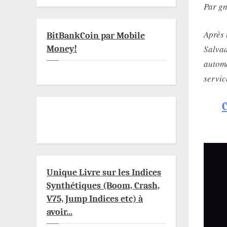
Par g
Après 
BitBankCoin par Mobile
Salvad
Money!
automa
servic
Unique Livre sur les Indices
Synthétiques (Boom, Crash,
V75, Jump Indices etc) à
avoir...