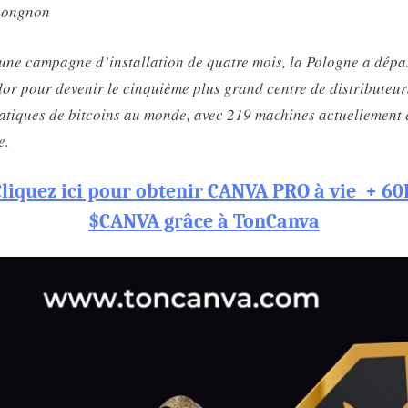
nongnon
une campagne d’installation de quatre mois, la Pologne a dépa
or pour devenir le cinquième plus grand centre de distributeur
tiques de bitcoins au monde, avec 219 machines actuellement 
e.
Cliquez ici pour obtenir CANVA PRO à vie + 60
$CANVA grâce à TonCanva