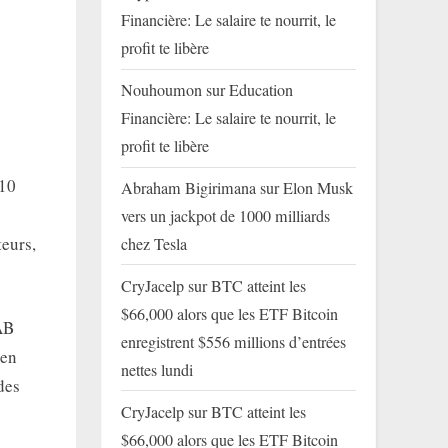
Financière: Le salaire te nourrit, le
profit te libère
Nouhoumon
sur
Education
Financière: Le salaire te nourrit, le
profit te libère
 10
Abraham Bigirimana
sur
Elon Musk
vers un jackpot de 1000 milliards
teurs,
chez Tesla
CryJacelp
sur
BTC atteint les
$66,000 alors que les ETF Bitcoin
AB
enregistrent $556 millions d’entrées
’en
nettes lundi
des
CryJacelp
sur
BTC atteint les
$66,000 alors que les ETF Bitcoin