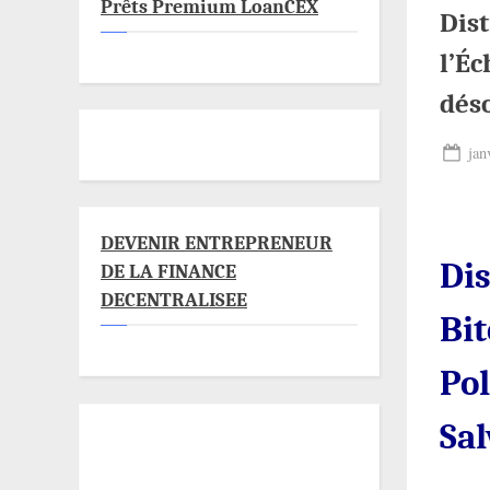
Prêts Premium LoanCEX
Dis
l’É
dés
Pos
jan
on
DEVENIR ENTREPRENEUR
Di
DE LA FINANCE
DECENTRALISEE
Bit
Po
Sa