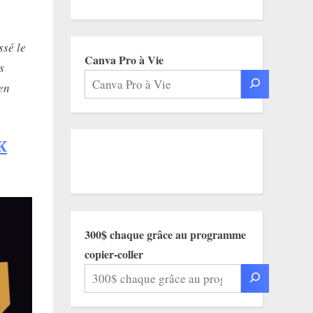
ssé le
Canva Pro à Vie
s
en
K
300$ chaque grâce au programme
copier-coller