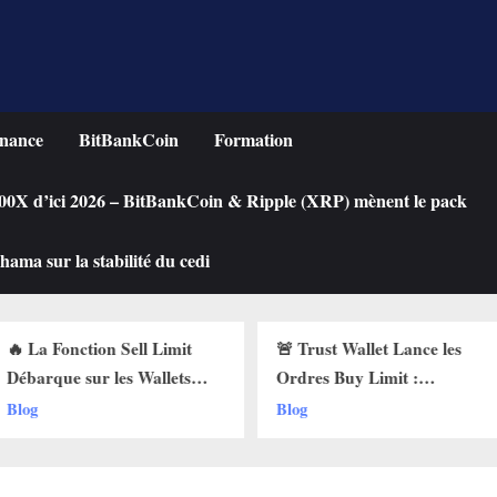
nance
BitBankCoin
Formation
 100X d’ici 2026 – BitBankCoin & Ripple (XRP) mènent le pack
ama sur la stabilité du cedi
n Sell Limit
🚨 Trust Wallet Lance les
Acheter
les Wallets
Ordres Buy Limit :
une Cry
 Pourquoi Ça
Comment Acheter vos
Chute ?
Blog
Blog
!
Cryptos au Prix Parfait !
Limit s
!