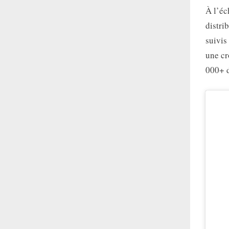
À l’éc
distri
suivis
une cr
000+ d