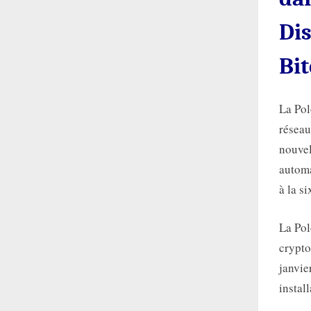
Di
Bit
La Pol
réseau
nouvel
automa
à la s
La Pol
crypto
janvie
instal