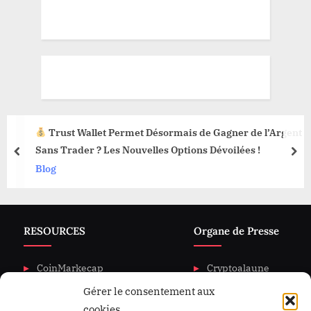
Trust Wallet Permet Désormais de Gagner de l’Argent
Sans Trader ? Les Nouvelles Options Dévoilées !
prev
nex
Blog
RESOURCES
Organe de Presse
CoinMarkecap
Cryptoalaune
Gérer le consentement aux
CoinGecKo
A propos de nous
cookies