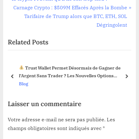
de
e
N
Carnage Crypto : $509M Effacés Après la Bombe
l’article
v
e
Tarifaire de Trump alors que BTC, ETH, SOL
i
x
Dégringolent
o
t
Related Posts
u
P
s
o
P
s
Trust Wallet Permet Désormais de Gagner de
o
t
3 !
l’Argent Sans Trader ? Les Nouvelles Options
s
:
prev
next
Dévoilées !
Blog
t
:
Laisser un commentaire
Votre adresse e-mail ne sera pas publiée.
Les
champs obligatoires sont indiqués avec
*