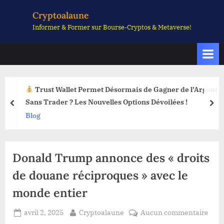
Skip
Cryptoalaune
to
Informer & Former sur Bourse-Cryptos & Metaverse!
content
Trust Wallet Permet Désormais de Gagner de l’Argent
Sans Trader ? Les Nouvelles Options Dévoilées !
prev
nex
Blog
Donald Trump annonce des « droits
de douane réciproques » avec le
monde entier
Posted
By
sur
avril 2, 2025
Cryptoalaune
Aucun commentaire
on
Dona