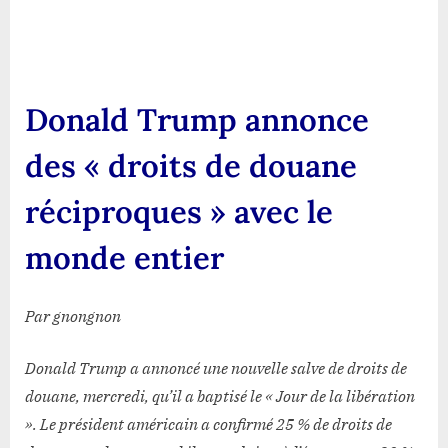
Tru
ann
des
« dro
Donald Trump annonce
de
dou
des « droits de douane
réci
avec
réciproques » avec le
le
mon
monde entier
enti
Par gnongnon
Donald Trump a annoncé une nouvelle salve de droits de
douane, mercredi, qu’il a baptisé le « Jour de la libération
». Le président américain a confirmé 25 % de droits de