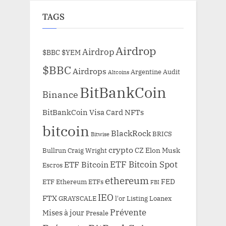
TAGS
Airdrop
Airdrop
$BBC
$YEM
$BBC
Airdrops
Argentine
Audit
Altcoins
BitBankCoin
Binance
BitBankCoin Visa Card NFTs
bitcoin
BlackRock
BRICS
Bitwise
crypto
CZ
Elon Musk
Bullrun
Craig Wright
ETF Bitcoin Spot
ETF Bitcoin
Escros
ethereum
FED
ETF Ethereum
ETFs
FBI
IEO
FTX
GRAYSCALE
l'or
Listing
Loanex
Prévente
Mises à jour
Presale