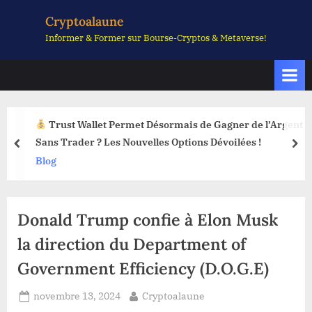
Skip
Cryptoalaune
to
Informer & Former sur Bourse-Cryptos & Metaverse!
content
Trust Wallet Permet Désormais de Gagner de l’Argent
Sans Trader ? Les Nouvelles Options Dévoilées !
prev
nex
Blog
Donald Trump confie à Elon Musk
la direction du Department of
Government Efficiency (D.O.G.E)
Posted
By
novembre 13, 2024
Cryptoalaune
on