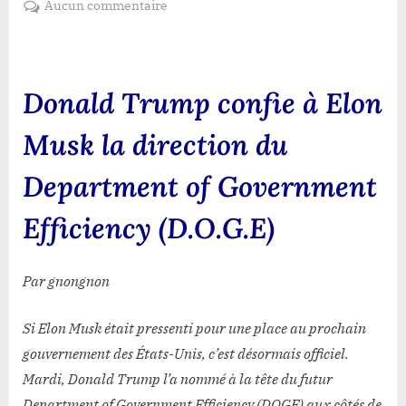
sur
Aucun commentaire
Donald
Trump
confie
à
Donald Trump confie à Elon
Elon
Musk
Musk la direction du
la
direction
Department of Government
du
Department
Efficiency (D.O.G.E)
of
Government
Efficiency
Par gnongnon
(D.O.G.E)
Si Elon Musk était pressenti pour une place au prochain
gouvernement des États-Unis, c’est désormais officiel.
Mardi, Donald Trump l’a nommé à la tête du futur
Department of Government Efficiency (DOGE) aux côtés de