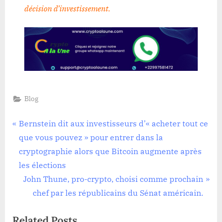
décision d’investissement
.
Blog
Navigation
P
Bernstein dit aux investisseurs d’« acheter tout ce
r
que vous pouvez » pour entrer dans la
de
e
cryptographie alors que Bitcoin augmente après
l’article
v
les élections
i
N
John Thune, pro-crypto, choisi comme prochain
o
e
chef par les républicains du Sénat américain.
u
x
Related Posts
s
t