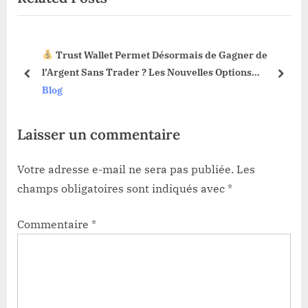
P
P
o
o
Trust Wallet Permet Désormais de Gagner de
s
s
3 !
l’Argent Sans Trader ? Les Nouvelles Options
t
t
prev
next
Dévoilées !
Blog
:
:
Laisser un commentaire
Votre adresse e-mail ne sera pas publiée.
Les
champs obligatoires sont indiqués avec
*
Commentaire
*