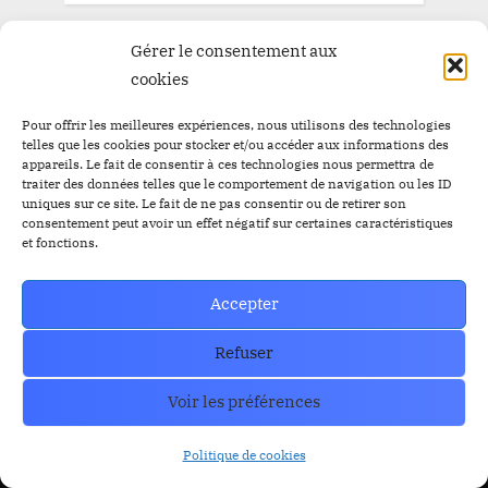
Gérer le consentement aux
Trust Wallet Permet Désormais de Gagner de l’Argent
cookies
Sans Trader ? Les Nouvelles Options Dévoilées !
prev
nex
Blog
Pour offrir les meilleures expériences, nous utilisons des technologies
telles que les cookies pour stocker et/ou accéder aux informations des
appareils. Le fait de consentir à ces technologies nous permettra de
traiter des données telles que le comportement de navigation ou les ID
uniques sur ce site. Le fait de ne pas consentir ou de retirer son
RESOURCES
Organe de Presse
consentement peut avoir un effet négatif sur certaines caractéristiques
et fonctions.
CoinMarkecap
Cryptoalaune
Accepter
CoinGecKo
A propos de nous
Intigration & API
Blog
Refuser
Privacy & policy
Nous Contacter
Voir les préférences
Politique de cookies