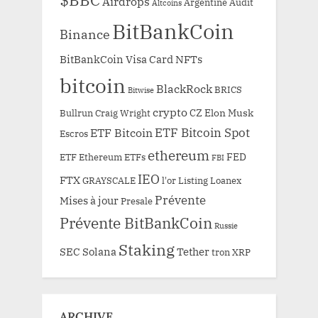
Airdrops
Argentine
Audit
Altcoins
BitBankCoin
Binance
BitBankCoin Visa Card NFTs
bitcoin
BlackRock
BRICS
Bitwise
crypto
CZ
Elon Musk
Bullrun
Craig Wright
ETF Bitcoin Spot
ETF Bitcoin
Escros
ethereum
FED
ETF Ethereum
ETFs
FBI
IEO
FTX
GRAYSCALE
l'or
Listing
Loanex
Prévente
Mises à jour
Presale
Prévente BitBankCoin
Russie
Staking
SEC
Solana
Tether
tron
XRP
ARCHIVE