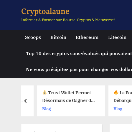
Skip
Cryptoalaune
to
Informer & Former sur Bourse-Cryptos & Metaverse!
content
Scoops
Bitcoin
Ethereum
Litecoin
Top 10 des cryptos sous-évalués qui pouvaient
Ne vous précipitez pas pour changer vos dollar
Trust Wallet Permet
La Fonctio
t une
Désormais de Gagner de
Débarque sur
prev
e Chute
l’Argent Sans Trader ?
Web3 : Voici
Blog
Blog
y Limit
Les Nouvelles Options
Change Tout
eb3 !
Dévoilées !