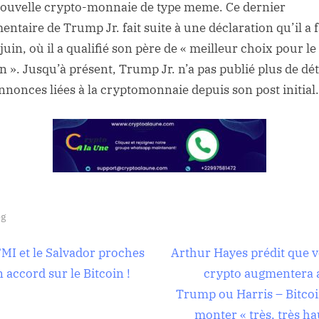
ouvelle crypto-monnaie de type meme. Ce dernier
ntaire de Trump Jr. fait suite à une déclaration qu’il a f
juin, où il a qualifié son père de « meilleur choix pour le
n ». Jusqu’à présent, Trump Jr. n’a pas publié plus de dét
annonces liées à la cryptomonnaie depuis son post initial.
og
igation
N
FMI et le Salvador proches
Arthur Hayes prédit que v
e
 accord sur le Bitcoin !
crypto augmentera 
x
Trump ou Harris – Bitcoi
t
monter « très, très ha