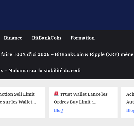
Binance
BitBankCoin
Formation
 faire 100X d’ici 2026 – BitBankCoin & Ripple (XRP) mène
s – Mahama sur la stabilité du cedi
n Sell Limit
Trust Wallet Lance les
Achete
 les Wallets
Ordres Buy Limit :
Automa
 Pourquoi Ça
Comment Acheter vos
Crypto 
Blog
Blog
 !
Cryptos au Prix Parfait !
? Le Se
sur les