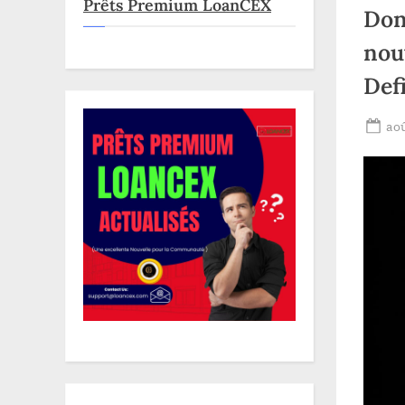
Prêts Premium LoanCEX
Don
nouv
Defi
Po
aoû
on