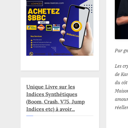
Par g
Les cr
de Kam
du côt
Unique Livre sur les
Maison
Indices Synthétiques
amour 
(Boom, Crash, V75, Jump
réelle
Indices etc) à avoir...