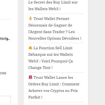
Le Secret des Buy Limit sur
les Wallets Web3 !
Trust Wallet Permet
Désormais de Gagner de
l’Argent Sans Trader ? Les
Trust Wallet Lance les
TonCanva
Nouvelles Options Dévoilées !
 Web3 :
Ordres Buy Limit : Comment
historique 
next
e Tout
Acheter vos Cryptos au Prix
régulée au 
Blog
Blog
La Fonction Sell Limit
Parfait !
en train de
Débarque sur les Wallets
sans vous.
Web3 : Voici Pourquoi Ça
Change Tout !
ires
Trust Wallet Lance les
Ordres Buy Limit : Comment
Acheter vos Cryptos au Prix
Parfait !