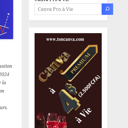
nation
 2024
 la
son
urs.