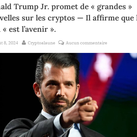
ald Trump Jr. promet de « grandes »
elles sur les cryptos — Il affirme que 
 « est l’avenir ».
sted
By
sur
t 8, 2024
Cryptoalaune
Aucun commentaire
Donald
Trump
Jr.
promet
de
«
grandes
»
nouvelles
sur
les
cryptos