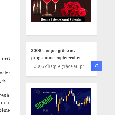
300$ chaque grâce au
programme copier-coller
 s’est
ncier.
ypto
pas à
p, qui
 même