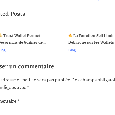
rticle
P
ted Posts
o
s
t
:
Trust Wallet Permet
La Fonction Sell Limit
ésormais de Gagner de
Débarque sur les Wallets
v
’Argent Sans Trader ? Les
Voici Pourquoi Ça Chang
log
Blog
ouvelles Options Dévoilées !
!
sser un commentaire
 adresse e-mail ne sera pas publiée.
Les champs obligato
indiqués avec
*
entaire
*