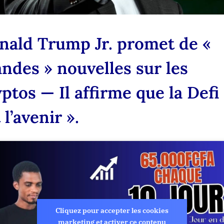
—
Il
affirme
nald Trump Jr. promet de «
que
la
andes » nouvelles sur les
Defi
«
ptos — Il affirme que la Defi
est
l’avenir
 l’avenir ».
».
Cliquez pour accepter les cookies
marketing et activer ce contenu