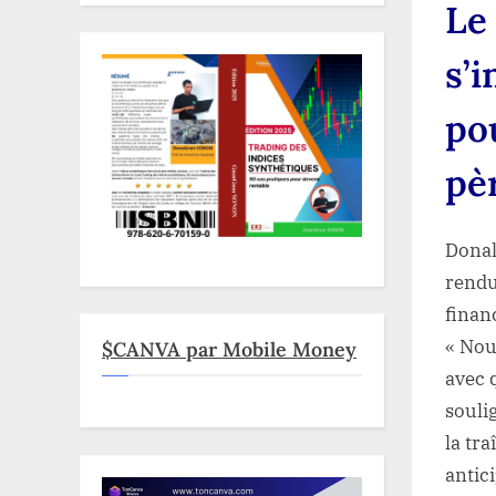
Le
s’
po
pè
Donal
rendu
finan
« Nou
$CANVA par Mobile Money
avec 
souli
la tr
antic