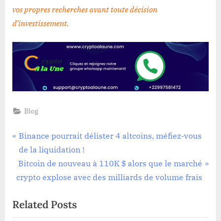
vos propres recherches avant toute décision
d’investissement
.
Blog
Navigation
P
Binance pourrait délister 4 altcoins, méfiez-vous
r
de la liquidation !
de
N
e
Bitcoin de nouveau à 110K $ alors que le marché
l’article
e
v
crypto explose avec des milliards de volume frais
x
i
Related Posts
t
o
P
u