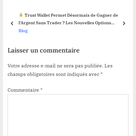
o
s
e Gagner de
La Fonction Sell Limit Débarque sur les
s
P
s Options
Web3 : Voici Pourquoi Ça Change Tout !
t
o
prev
next
Blog
:
s
t
Laisser un commentaire
:
Votre adresse e-mail ne sera pas publiée.
Les
champs obligatoires sont indiqués avec
*
Commentaire
*