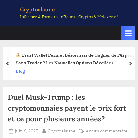
Skip
Cryptoalaune
to
Informer & Former sur Bourse-Cryptos & Metaverse!
content
Trust Wallet Permet Désormais de Gagner de l’Argent
Sans Trader ? Les Nouvelles Options Dévoilées !
prev
nex
Blog
Duel Musk-Trump : les
cryptomonnaies payent le prix fort
et ce pour plusieurs années?
Posted
By
sur
juin 6, 2025
Cryptoalaune
Aucun commentaire
on
Duel