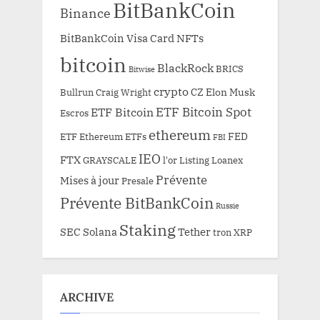
BitBankCoin
Binance
BitBankCoin Visa Card NFTs
bitcoin
BlackRock
BRICS
Bitwise
crypto
CZ
Elon Musk
Bullrun
Craig Wright
ETF Bitcoin Spot
ETF Bitcoin
Escros
ethereum
FED
ETF Ethereum
ETFs
FBI
IEO
FTX
GRAYSCALE
l'or
Listing
Loanex
Prévente
Mises à jour
Presale
Prévente BitBankCoin
Russie
Staking
SEC
Solana
Tether
tron
XRP
ARCHIVE