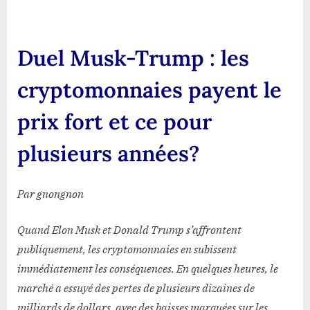
Musk
Tru
:
Duel Musk-Trump : les
les
cryp
cryptomonnaies payent le
paye
le
prix fort et ce pour
prix
fort
plusieurs années?
et
ce
pour
Par gnongnon
plusi
anné
Quand Elon Musk et Donald Trump s’affrontent
publiquement, les cryptomonnaies en subissent
immédiatement les conséquences. En quelques heures, le
marché a essuyé des pertes de plusieurs dizaines de
milliards de dollars, avec des baisses marquées sur les