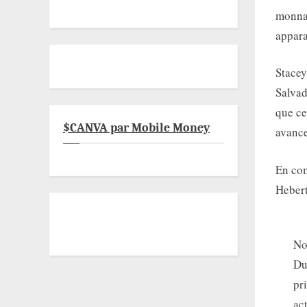
monnai
appara
Stacey
Salvad
que ce
$CANVA par Mobile Money
avance
En com
Heber
No
Du
pr
ac