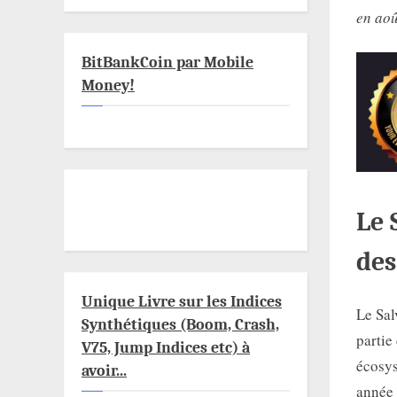
en aoû
BitBankCoin par Mobile
Money!
Le 
des
Unique Livre sur les Indices
Le Sal
Synthétiques (Boom, Crash,
partie
V75, Jump Indices etc) à
écosys
avoir...
année 