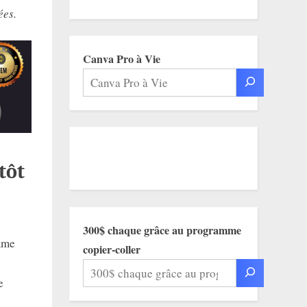
ées.
Canva Pro à Vie
tôt
300$ chaque grâce au programme
omme
copier-coller
e