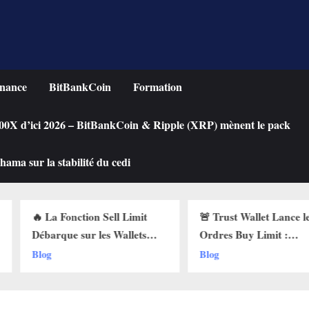
nance
BitBankCoin
Formation
 100X d’ici 2026 – BitBankCoin & Ripple (XRP) mènent le pack
ama sur la stabilité du cedi
n Sell Limit
🚨 Trust Wallet Lance les
Achete
 les Wallets
Ordres Buy Limit :
une Cr
 Pourquoi Ça
Comment Acheter vos
Chute ?
Blog
Blog
 !
Cryptos au Prix Parfait !
Limit s
!