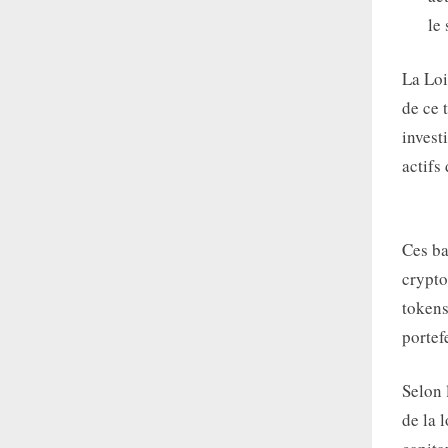
le
La Loi
de ce 
invest
actifs
Ces ba
crypto
tokens
portef
Selon 
de la l