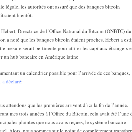
e légale, les autorités ont assuré que des banques bitcoin
îtraient bientôt.
 Hebert, Directrice de l’Office National du Bitcoin (ONBTC) du
or, a noté que les banques bitcoin étaient proches. Hebert a est
tte mesure serait pertinente pour attirer les capitaux étrangers e
r un hub bancaire en Amérique latine.
mentant un calendrier possible pour l’arrivée de ces banques,
t
a déclaré
:
us attendons que les premières arrivent d’ici la fin de l’année.
rant mes trois années à l’Office du Bitcoin, cela avait été l’une 
incipales plaintes que nous avons reçues, le système bancaire
tuel. Alors, nous sommes sur le point de complètement transfor