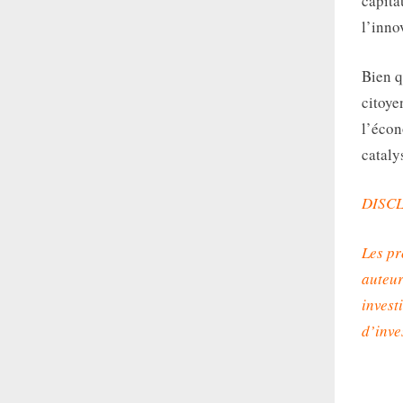
capita
l’inno
Bien q
citoye
l’écon
cataly
DISC
Les pr
auteur
invest
d’inve