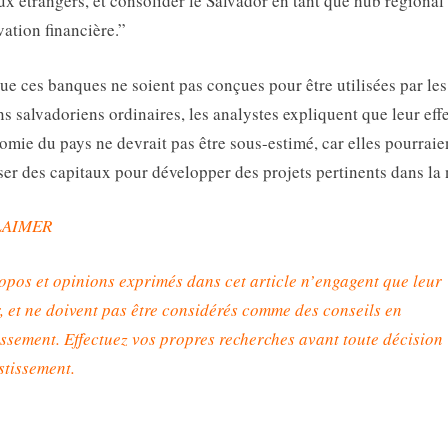
ux étrangers, et consolider le Salvador en tant que hub régional
vation financière.”
ue ces banques ne soient pas conçues pour être utilisées par les
ns salvadoriens ordinaires, les analystes expliquent que leur effe
omie du pays ne devrait pas être sous-estimé, car elles pourraie
ser des capitaux pour développer des projets pertinents dans la 
LAIMER
opos et opinions exprimés dans cet article n’engagent que leur
, et ne doivent pas être considérés comme des conseils en
issement. Effectuez vos propres recherches avant toute décision
stissement
.