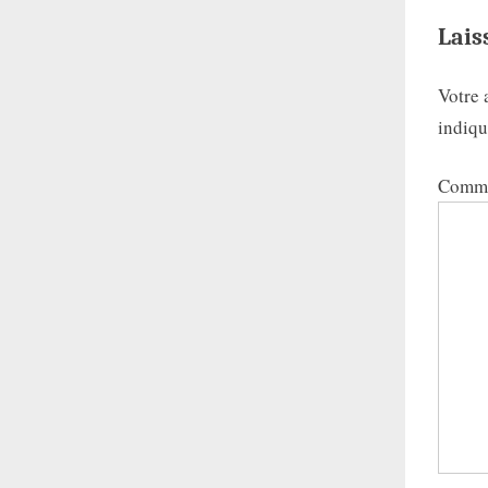
:
Lais
Votre 
indiq
Comme