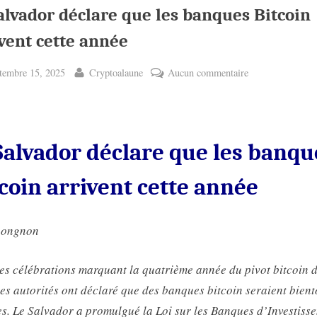
alvador déclare que les banques Bitcoin
vent cette année
ted
By
sur
tembre 15, 2025
Cryptoalaune
Aucun commentaire
El
Salvador
déclare
que
Salvador déclare que les banqu
les
banques
coin arrivent cette année
Bitcoin
arrivent
nongnon
cette
année
es célébrations marquant la quatrième année du pivot bitcoin 
les autorités ont déclaré que des banques bitcoin seraient bient
es. Le Salvador a promulgué la Loi sur les Banques d’Investiss