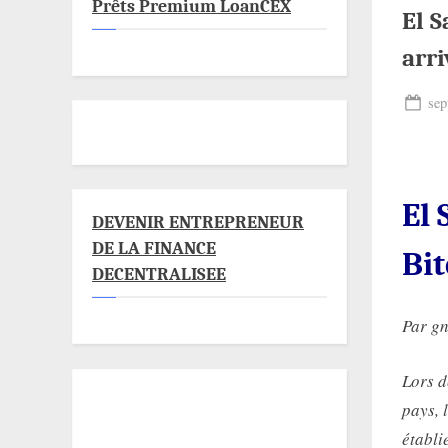
Prêts Premium LoanCEX
El S
arri
Pos
sep
on
El 
DEVENIR ENTREPRENEUR
DE LA FINANCE
Bit
DECENTRALISEE
Par g
Lors d
pays, 
établi