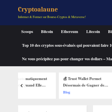
Skip
Cryptoalaune
to
Informer & Former sur Bourse-Cryptos & Metaverse!
content
Scoops
Bitcoin
Ethereum
Litecoin
Bi
Top 10 des cryptos sous-évalués qui pouvaient faire
Ne vous précipitez pas pour changer vos dollars – Mah
quement
💰 Trust Wallet Permet
🔥 La Fonctio
 Elle
Désormais de Gagner de
Débarque sur
prev
 des Buy
l’Argent Sans Trader ? Les
Web3 : Voici
Blog
Blog
ets Web3
Nouvelles Options
Change Tout
Dévoilées !