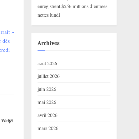
enregistrent $556 millions d’entrées
nettes lundi
rrait
r dès
Archives
credi
août 2026
juillet 2026
juin 2026
mai 2026
🚨 Trust Wallet Lance les Ordres
🚀 TonCanva
avril 2026
eb3 :
Buy Limit : Comment Acheter vos
historique : 
next
mars 2026
Tout !
Cryptos au Prix Parfait !
au Bénin. L’
Blog
Blog
de s’écrire…