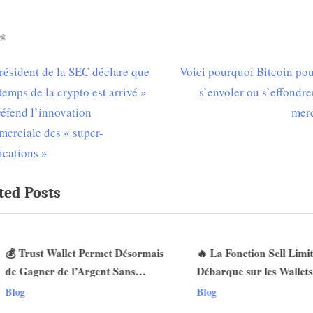
og
N
résident de la SEC déclare que
Voici pourquoi Bitcoin pou
igation
e
 temps de la crypto est arrivé »
s’envoler ou s’effondre
x
fend l’innovation
mer
t
erciale des « super-
ticle
P
ications »
o
ted Posts
s
t
:
 Trust Wallet Permet Désormais
🔥 La Fonction Sell Limit
e Gagner de l’Argent Sans
Débarque sur les Wallets W
v
rader ? Les Nouvelles Options
Voici Pourquoi Ça Change 
log
Blog
évoilées !