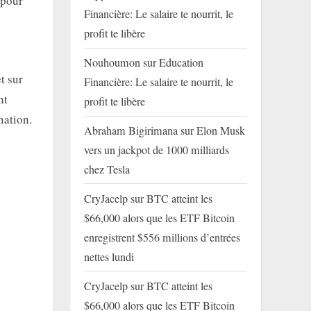
 pour
Financière: Le salaire te nourrit, le
profit te libère
Nouhoumon
sur
Education
t sur
Financière: Le salaire te nourrit, le
nt
profit te libère
nation.
Abraham Bigirimana
sur
Elon Musk
vers un jackpot de 1000 milliards
chez Tesla
CryJacelp
sur
BTC atteint les
$66,000 alors que les ETF Bitcoin
enregistrent $556 millions d’entrées
nettes lundi
CryJacelp
sur
BTC atteint les
$66,000 alors que les ETF Bitcoin