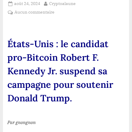
Posted
By
août 24, 2024
Cryptoalaune
on
sur
Aucun commentaire
États-
Unis
:
le
États-Unis : le candidat
candidat
pro-
pro-Bitcoin Robert F.
Bitcoin
Robert
Kennedy Jr. suspend sa
F.
Kennedy
campagne pour soutenir
Jr.
suspend
Donald Trump.
sa
campagne
pour
soutenir
Par gnongnon
Donald