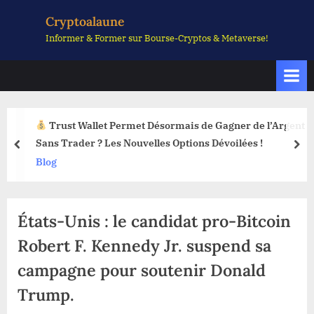
Skip
Cryptoalaune
to
Informer & Former sur Bourse-Cryptos & Metaverse!
content
Trust Wallet Permet Désormais de Gagner de l’Argent
Sans Trader ? Les Nouvelles Options Dévoilées !
prev
nex
Blog
États-Unis : le candidat pro-Bitcoin
Robert F. Kennedy Jr. suspend sa
campagne pour soutenir Donald
Trump.