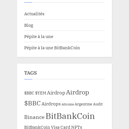
Actualités
Blog
Pépite à la une
Pépite à la une BitBankCoin
TAGS
Airdrop
Airdrop
$BBC
$YEM
$BBC
Airdrops
Argentine
Audit
Altcoins
BitBankCoin
Binance
BitBankCoin Visa Card NFTs