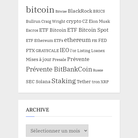
bitcoin
BlackRock
BRICS
Bitwise
crypto
CZ
Elon Musk
Bullrun
Craig Wright
ETF Bitcoin Spot
ETF Bitcoin
Escros
ethereum
FED
ETF Ethereum
ETFs
FBI
IEO
FTX
GRAYSCALE
l'or
Listing
Loanex
Prévente
Mises à jour
Presale
Prévente BitBankCoin
Russie
Staking
SEC
Solana
Tether
tron
XRP
ARCHIVE
ARCHIVE