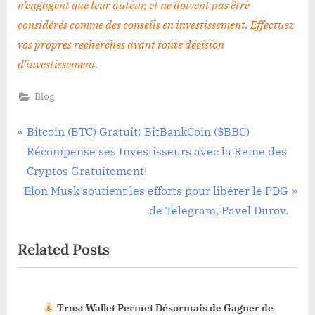
n’engagent que leur auteur, et ne doivent pas être
considérés comme des conseils en investissement. Effectuez
vos propres recherches avant toute décision
d’investissement
.
Blog
Navigation
P
Bitcoin (BTC) Gratuit: BitBankCoin ($BBC)
r
Récompense ses Investisseurs avec la Reine des
de
e
Cryptos Gratuitement!
l’article
N
v
Elon Musk soutient les efforts pour libérer le PDG
e
i
de Telegram, Pavel Durov.
x
o
Related Posts
t
u
P
s
o
P
Trust Wallet Permet Désormais de Gagner de
s
o