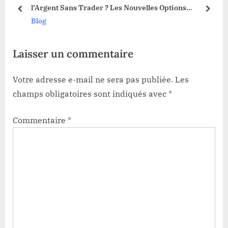
3 !
l’Argent Sans Trader ? Les Nouvelles Options
t
s
prev
next
Dévoilées !
Blog
:
t
:
Laisser un commentaire
Votre adresse e-mail ne sera pas publiée.
Les
champs obligatoires sont indiqués avec
*
Commentaire
*