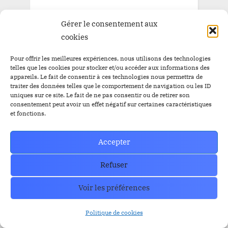
Gérer le consentement aux
cookies
Pour offrir les meilleures expériences, nous utilisons des technologies
telles que les cookies pour stocker et/ou accéder aux informations des
appareils. Le fait de consentir à ces technologies nous permettra de
traiter des données telles que le comportement de navigation ou les ID
uniques sur ce site. Le fait de ne pas consentir ou de retirer son
consentement peut avoir un effet négatif sur certaines caractéristiques
et fonctions.
Accepter
Refuser
Voir les préférences
Trust Wallet Permet Désormais de Gagner de l’Argent
Politique de cookies
Sans Trader ? Les Nouvelles Options Dévoilées !
prev
nex