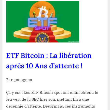
Bitcoin
:
La
libération
après
10
Ans
d’attente
!
ETF Bitcoin : La libération
après 10 Ans d’attente !
Par gnongnon
Ça y est ! Les ETF Bitcoin spot ont enfin obtenu le
feu vert de la SEC hier soir, mettant fin à une
décennie d’attente. Désormais, ces instruments