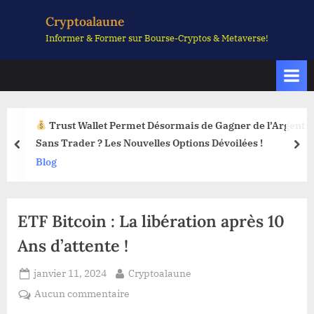
Skip
Cryptoalaune
to
Informer & Former sur Bourse-Cryptos & Metaverse!
content
Trust Wallet Permet Désormais de Gagner de l’Argent
Sans Trader ? Les Nouvelles Options Dévoilées !
prev
nex
Blog
ETF Bitcoin : La libération après 10
Ans d’attente !
Posted
By
janvier 11, 2024
Cryptoalaune
on
sur
Aucun commentaire
ETF