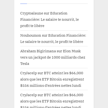
Cryptoalaune
sur
Education
Financière: Le salaire te nourrit, le
profit te libère
Nouhoumon
sur
Education Financière:
Le salaire te nourrit, le profit te libère
Abraham Bigirimana
sur
Elon Musk
vers un jackpot de 1000 milliards chez
Tesla
CryJacelp
sur
BTC atteint les $66,000
alors que les ETF Bitcoin enregistrent
$556 millions d’entrées nettes lundi
CryJacelp
sur
BTC atteint les $66,000
alors que les ETF Bitcoin enregistrent
$556 millions d’entrées nettes lundi