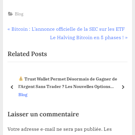
Blog
Navigation
P
Bitcoin : L’annonce officielle de la SEC sur les ETF
r
N
Le Halving Bitcoin en 5 phases !
de
e
e
Related Posts
l’article
v
x
i
t
o
P
Trust Wallet Permet Désormais de Gagner de
u
o
3 !
l’Argent Sans Trader ? Les Nouvelles Options
s
s
prev
next
Dévoilées !
Blog
P
t
o
:
Laisser un commentaire
s
t
Votre adresse e-mail ne sera pas publiée.
Les
: