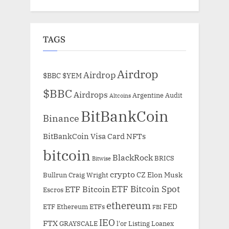
TAGS
Airdrop
Airdrop
$BBC
$YEM
$BBC
Airdrops
Argentine
Audit
Altcoins
BitBankCoin
Binance
BitBankCoin Visa Card NFTs
bitcoin
BlackRock
BRICS
Bitwise
crypto
CZ
Elon Musk
Bullrun
Craig Wright
ETF Bitcoin Spot
ETF Bitcoin
Escros
ethereum
FED
ETF Ethereum
ETFs
FBI
IEO
FTX
GRAYSCALE
l'or
Listing
Loanex