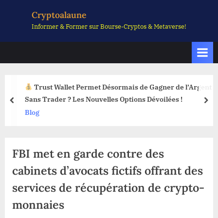
Skip
Cryptoalaune
to
Informer & Former sur Bourse-Cryptos & Metaverse!
content
Trust Wallet Permet Désormais de Gagner de l’Argent
Sans Trader ? Les Nouvelles Options Dévoilées !
prev
nex
Blog
FBI met en garde contre des
cabinets d’avocats fictifs offrant des
services de récupération de crypto-
monnaies