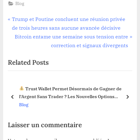
Blog
Navigation
P
Trump et Poutine concluent une réunion privée
r
de trois heures sans aucune avancée décisive
de
e
N
Bitcoin entame une semaine sous tension entre
l’article
v
e
correction et signaux divergents
i
x
Related Posts
o
t
u
P
s
o
Trust Wallet Permet Désormais de Gagner de
P
s
3 !
l’Argent Sans Trader ? Les Nouvelles Options
o
t
prev
next
Dévoilées !
Blog
s
:
t
Laisser un commentaire
: