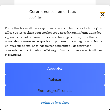
Gérer le consentement aux
cookies
Pour offrir les meilleures expériences, nous utilisons des technologies
telles que les cookies pour stocker et/ou accéder aux informations des
appareils. Le fait de consentir à ces technologies nous permettra de
traiter des données telles que le comportement de navigation ou les ID
uniques sur ce site. Le fait de ne pas consentir ou de retirer son
consentement peut avoir un effet négatif sur certaines caractéristiques
et fonctions.
Trust Wallet Permet Désormais de Gagner de l’Argent
Accepter
Sans Trader ? Les Nouvelles Options Dévoilées !
prev
nex
Blog
Refuser
Voir les préférences
RESOURCES
Organe de Presse
Politique de cookies