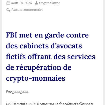
Posted
By
août 18, 2025
Cryptoalaune
on
sur
Aucun commentaire
FBI
met
en
garde
FBI met en garde contre
contre
des
des cabinets d’avocats
cabinets
d’avocats
fictifs offrant des services
fictifs
offrant
de récupération de
des
services
crypto-monnaies
de
récupération
de
Par gnongnon
crypto-
monnaies
Le FBI a émis un PSA concernant des cabinets d’avocats