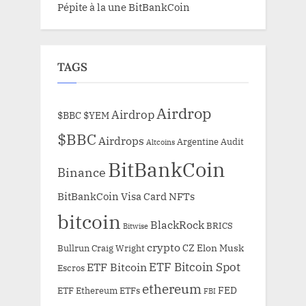
Pépite à la une BitBankCoin
TAGS
Airdrop
Airdrop
$BBC
$YEM
$BBC
Airdrops
Argentine
Audit
Altcoins
BitBankCoin
Binance
BitBankCoin Visa Card NFTs
bitcoin
BlackRock
BRICS
Bitwise
crypto
CZ
Elon Musk
Bullrun
Craig Wright
ETF Bitcoin Spot
ETF Bitcoin
Escros
ethereum
FED
ETF Ethereum
ETFs
FBI