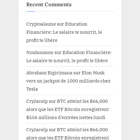
Recent Comments
Cryptoalaune
sur
Education
Financière: Le salaire te nourrit, le
profit te libère
Nouhoumon
sur
Education Financière:
Le salaire te nourrit, le profit te libère
Abraham Bigirimana
sur
Elon Musk
vers un jackpot de 1000 milliards chez
Tesla
CryJacelp
sur
BTC atteint les $66,000
alors que les ETF Bitcoin enregistrent
$556 millions d’entrées nettes lundi
CryJacelp
sur
BTC atteint les $66,000
alors que les ETF Bitcoin enregistrent