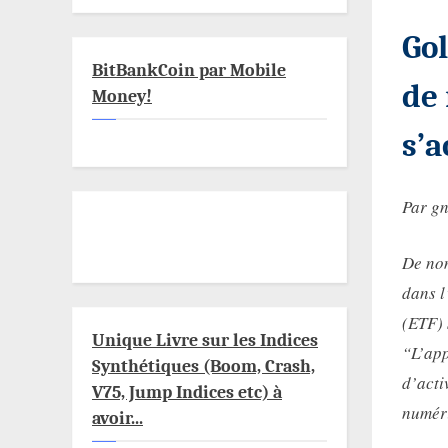
Go
BitBankCoin par Mobile
de 
Money!
s’a
Par g
De nom
dans l
(ETF) 
Unique Livre sur les Indices
“L’app
Synthétiques (Boom, Crash,
d’acti
V75, Jump Indices etc) à
numéri
avoir...