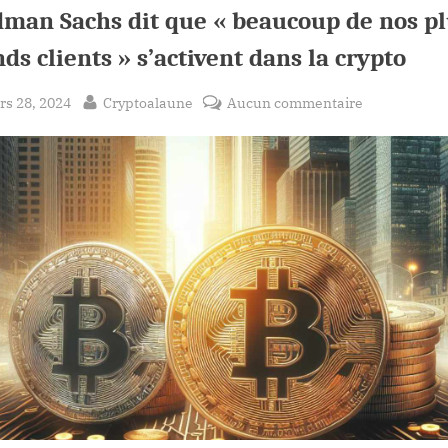
dman Sachs dit que « beaucoup de nos p
ds clients » s’activent dans la crypto
sted
By
sur
s 28, 2024
Cryptoalaune
Aucun commentaire
Goldman
Sachs
dit
que
« beaucoup
de
nos
plus
grands
clients »
s’activent
dans
la