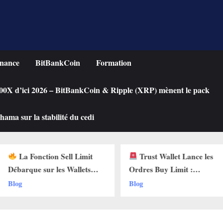
nance
BitBankCoin
Formation
 100X d’ici 2026 – BitBankCoin & Ripple (XRP) mènent le pack
ama sur la stabilité du cedi
n Sell Limit
Trust Wallet Lance les
Achete
les Wallets
Ordres Buy Limit :
une Cry
 Pourquoi Ça
Comment Acheter vos
Chute ?
Blog
Blog
!
Cryptos au Prix Parfait !
Limit s
!