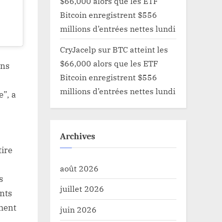
$66,000 alors que les ETF
Bitcoin enregistrent $556
millions d’entrées nettes lundi
CryJacelp
sur
BTC atteint les
$66,000 alors que les ETF
ons
Bitcoin enregistrent $556
millions d’entrées nettes lundi
e”, a
Archives
tire
août 2026
s
juillet 2026
ents
ement
juin 2026