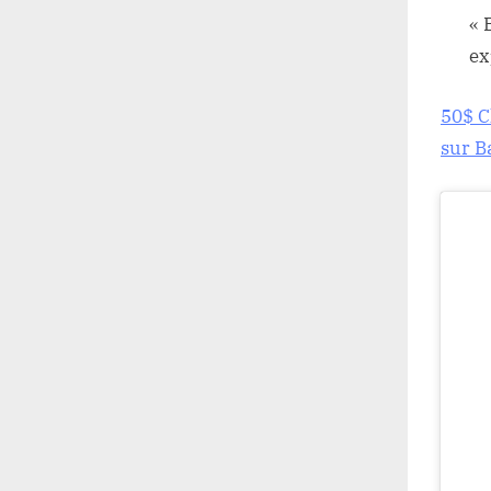
« 
ex
50$ C
sur B