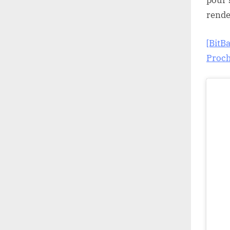
pour 
rende
[BitB
Proch