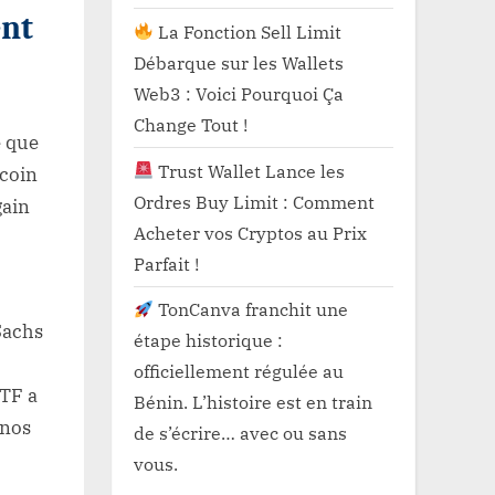
ent
La Fonction Sell Limit
Débarque sur les Wallets
Web3 : Voici Pourquoi Ça
Change Tout !
é que
Trust Wallet Lance les
tcoin
Ordres Buy Limit : Comment
gain
Acheter vos Cryptos au Prix
Parfait !
TonCanva franchit une
Sachs
étape historique :
officiellement régulée au
ETF a
Bénin. L’histoire est en train
 nos
de s’écrire… avec ou sans
vous.