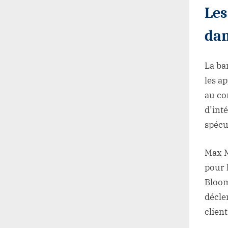
Les
dan
La ba
les a
au co
d’int
spécul
Max M
pour 
Bloom
décle
client