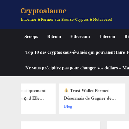
Skip
Cryptoalaune
to
Informer & Former sur Bourse-Cryptos & Metaverse!
content
Scoops
Bitcoin
Ethereum
Litecoin
Bi
Top 10 des cryptos sous-évalués qui pouvaient faire
Ne vous précipitez pas pour changer vos dollars – Mah
quement
Trust Wallet Permet
La Fonctio
Elle
Désormais de Gagner de
Débarque sur 
prev
des Buy
l’Argent Sans Trader ? Les
Web3 : Voici
Blog
Blog
ets Web3
Nouvelles Options
Change Tout 
Dévoilées !