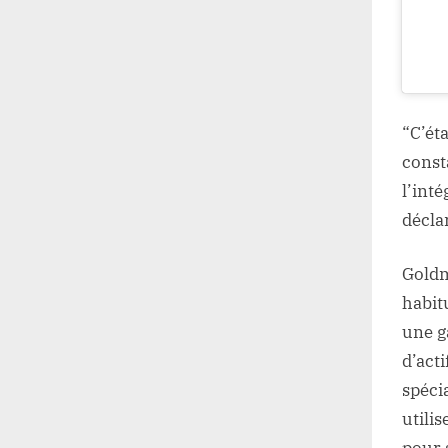
“C’ét
consta
l’inté
décla
Goldm
habitu
une g
d’acti
spéci
utili