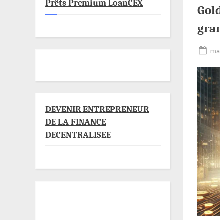
Prêts Premium LoanCEX
Gol
gran
Po
mar
on
DEVENIR ENTREPRENEUR
DE LA FINANCE
DECENTRALISEE