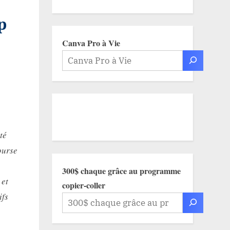
p
Canva Pro à Vie
té
ourse
300$ chaque grâce au programme
 et
copier-coller
ifs