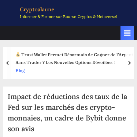
Skip
Cryptoalaune
to
Informer & Former sur Bourse-Cryptos & Metaverse!
content
Trust Wallet Permet Désormais de Gagner de l’Argent
Sans Trader ? Les Nouvelles Options Dévoilées !
prev
nex
Blog
Impact de réductions des taux de la
Fed sur les marchés des crypto-
monnaies, un cadre de Bybit donne
son avis