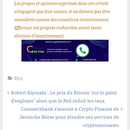
Les propos et opinions exprimés dans cet article
n’engagent que leur auteur, et ne doivent pas être
considérés comme des conseils en investissement.
Effectuez vos propres recherches avant toute
décision d’investissement
.
Blog
Navigation
P
Robert Kiyosaki : Le prix du Bitcoin ‘sur le point
r
d’exploser’ alors que la Fed réduit les taux
de
e
N
Commerzbank s’associe à Crypto Finance de
l’article
v
e
Deutsche Börse pour étendre ses services de
i
x
cryptomonnaies