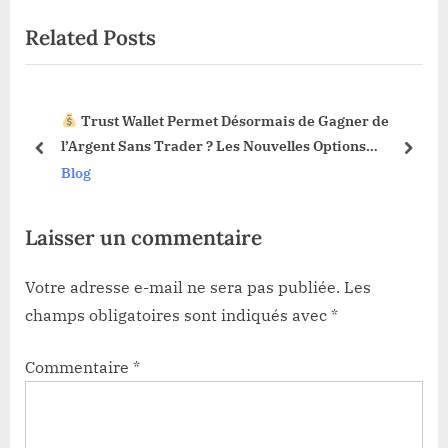
o
t
Related Posts
u
P
s
o
P
s
Trust Wallet Permet Désormais de Gagner de
o
t
3 !
l’Argent Sans Trader ? Les Nouvelles Options
s
:
prev
next
Dévoilées !
Blog
t
:
Laisser un commentaire
Votre adresse e-mail ne sera pas publiée.
Les
champs obligatoires sont indiqués avec
*
Commentaire
*