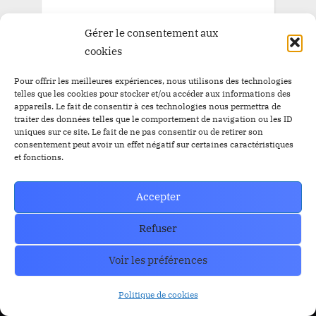
Gérer le consentement aux
cookies
Trust Wallet Permet Désormais de Gagner de l’Argent
Pour offrir les meilleures expériences, nous utilisons des technologies
Sans Trader ? Les Nouvelles Options Dévoilées !
prev
nex
telles que les cookies pour stocker et/ou accéder aux informations des
Blog
appareils. Le fait de consentir à ces technologies nous permettra de
traiter des données telles que le comportement de navigation ou les ID
uniques sur ce site. Le fait de ne pas consentir ou de retirer son
consentement peut avoir un effet négatif sur certaines caractéristiques
et fonctions.
RESOURCES
Organe de Presse
Accepter
CoinMarkecap
Cryptoalaune
CoinGecKo
A propos de nous
Refuser
Intigration & API
Blog
Voir les préférences
Privacy & policy
Nous Contacter
Politique de cookies