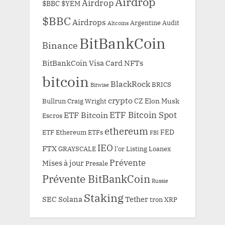
Airdrop
Airdrop
$BBC
$YEM
$BBC
Airdrops
Argentine
Audit
Altcoins
BitBankCoin
Binance
BitBankCoin Visa Card NFTs
bitcoin
BlackRock
BRICS
Bitwise
crypto
CZ
Elon Musk
Bullrun
Craig Wright
ETF Bitcoin Spot
ETF Bitcoin
Escros
ethereum
FED
ETF Ethereum
ETFs
FBI
IEO
FTX
GRAYSCALE
l'or
Listing
Loanex
Prévente
Mises à jour
Presale
Prévente BitBankCoin
Russie
Staking
SEC
Solana
Tether
tron
XRP