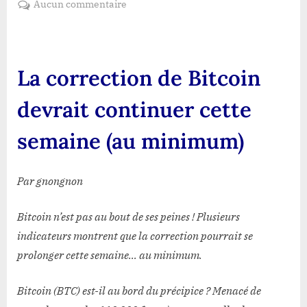
sur
Aucun commentaire
La
correction
de
Bitcoin
La correction de Bitcoin
devrait
continuer
devrait continuer cette
cette
semaine
semaine (au minimum)
(au
minimum)
Par gnongnon
Bitcoin n’est pas au bout de ses peines ! Plusieurs
indicateurs montrent que la correction pourrait se
prolonger cette semaine… au minimum.
Bitcoin (BTC) est-il au bord du précipice ? Menacé de