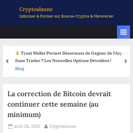
Skip
Cryptoalaune
to
Informer & Former sur Bourse-Cryptos & Metaverse!
content
Trust Wallet Permet Désormais de Gagner de l’Argent
Sans Trader ? Les Nouvelles Options Dévoilées !
prev
nex
Blog
La correction de Bitcoin devrait
continuer cette semaine (au
minimum)
Posted
By
août 26, 2025
Cryptoalaune
on