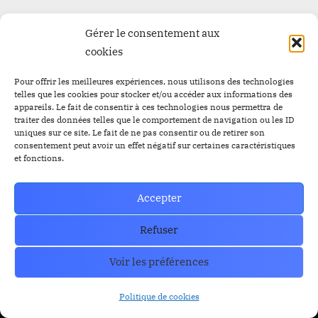
Gérer le consentement aux
cookies
Pour offrir les meilleures expériences, nous utilisons des technologies
telles que les cookies pour stocker et/ou accéder aux informations des
appareils. Le fait de consentir à ces technologies nous permettra de
traiter des données telles que le comportement de navigation ou les ID
uniques sur ce site. Le fait de ne pas consentir ou de retirer son
consentement peut avoir un effet négatif sur certaines caractéristiques
Trust Wallet Permet Désormais de Gagner de l’Argent
et fonctions.
Sans Trader ? Les Nouvelles Options Dévoilées !
prev
nex
Blog
Accepter
Refuser
RESOURCES
Organe de Presse
Voir les préférences
CoinMarkecap
Cryptoalaune
Politique de cookies
CoinGecKo
A propos de nous