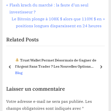
Navigation
P
Flash krach du marché : la faute d’un seul
r
investisseur ?
de
e
N
Le Bitcoin plonge à 108K $ alors que 110M $ en
l’article
v
e
positions longues disparaissent en 24 heures
i
x
Related Posts
o
t
u
P
s
o
Trust Wallet Permet Désormais de Gagner de
P
s
3 !
l’Argent Sans Trader ? Les Nouvelles Options
o
t
prev
next
Dévoilées !
Blog
s
:
t
Laisser un commentaire
:
Votre adresse e-mail ne sera pas publiée.
Les
champs obligatoires sont indiqués avec
*