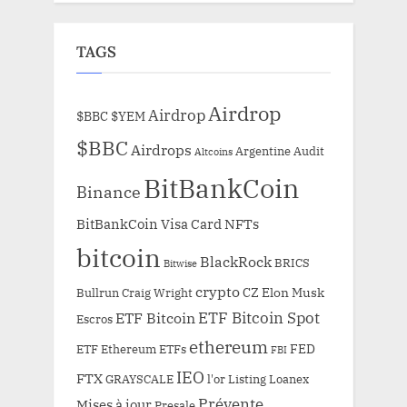
TAGS
Airdrop
Airdrop
$BBC
$YEM
$BBC
Airdrops
Argentine
Audit
Altcoins
BitBankCoin
Binance
BitBankCoin Visa Card NFTs
bitcoin
BlackRock
BRICS
Bitwise
crypto
CZ
Elon Musk
Bullrun
Craig Wright
ETF Bitcoin Spot
ETF Bitcoin
Escros
ethereum
FED
ETF Ethereum
ETFs
FBI
IEO
FTX
GRAYSCALE
l'or
Listing
Loanex
Prévente
Mises à jour
Presale