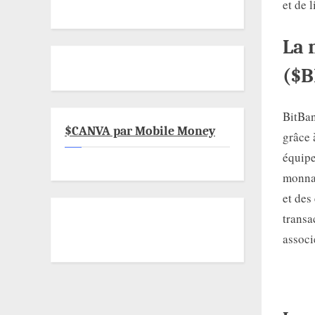
et de 
La 
($B
BitBan
$CANVA par Mobile Money
grâce 
équipe
monnai
et des
transa
associ