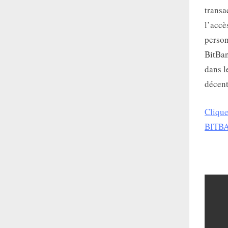
transa
l’accè
person
BitBan
dans l
décent
Clique
BITB