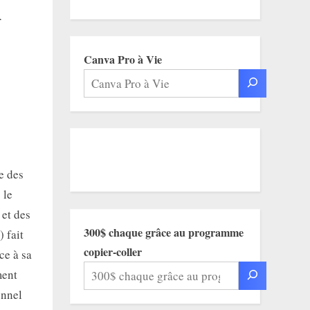
n
Canva Pro à Vie
e des
 le
 et des
300$ chaque grâce au programme
 fait
copier-coller
ce à sa
ment
onnel