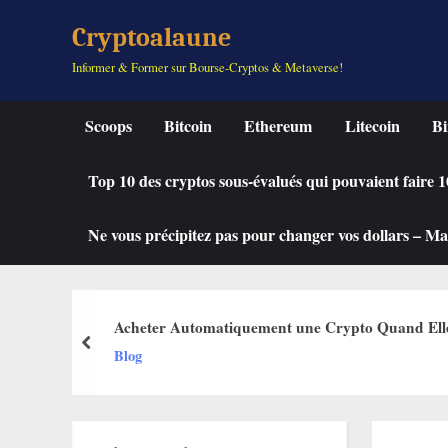
Skip
Cryptoalaune
to
Informer & Former sur Bourse-Cryptos & Metaverse!
content
Scoops
Bitcoin
Ethereum
Litecoin
Bi
Top 10 des cryptos sous-évalués qui pouvaient faire
Ne vous précipitez pas pour changer vos dollars – Mah
Acheter Automatiquement une Crypto Quand Elle C
prev
Blog