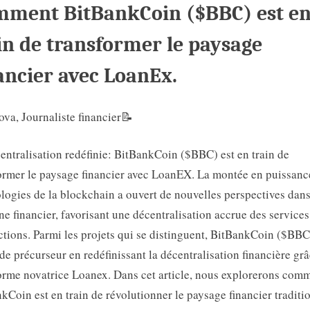
ment BitBankCoin ($BBC) est e
paysage
financier
in de transformer le paysage
avec
LoanEX
ancier avec LoanEx.
ova, Journaliste financier📝
entralisation redéfinie: BitBankCoin ($BBC) est en train de
ormer le paysage financier avec LoanEX. La montée en puissanc
logies de la blockchain a ouvert de nouvelles perspectives dans
e financier, favorisant une décentralisation accrue des services
ctions. Parmi les projets qui se distinguent, BitBankCoin ($BBC)
 de précurseur en redéfinissant la décentralisation financière grâ
orme novatrice Loanex. Dans cet article, nous explorerons com
kCoin est en train de révolutionner le paysage financier traditi