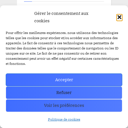
Airdrop
Gérer le consentement aux
Airdrop
$BBC
$YEM
cookies
$BBC
Airdrops
Argentine
Audit
Altcoins
Pour offrir les meilleures expériences, nous utilisons des technologies
BitBankCoin
Binance
telles que les cookies pour stocker et/ou accéder aux informations des
appareils. Le fait de consentir à ces technologies nous permettra de
traiter des données telles que le comportement de navigation ou les ID
BitBankCoin Visa Card NFTs
uniques sur ce site. Le fait de ne pas consentir ou de retirer son
bitcoin
consentement peut avoir un effet négatif sur certaines caractéristiques
BlackRock
BRICS
Bitwise
et fonctions.
crypto
CZ
Elon Musk
Bullrun
Craig Wright
ETF Bitcoin Spot
ETF Bitcoin
Escros
Accepter
ethereum
FED
ETF Ethereum
ETFs
FBI
Refuser
IEO
FTX
GRAYSCALE
l'or
Listing
Loanex
Prévente
Voir les préférences
Mises à jour
Presale
Prévente BitBankCoin
Russie
Politique de cookies
Staking
SEC
Solana
Tether
tron
XRP