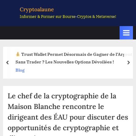
Skip
Cryptoalaune
to
Informer & Former sur Bourse-Cryptos & Metaverse!
content
Trust Wallet Permet Désormais de Gagner de l’Argent
Sans Trader ? Les Nouvelles Options Dévoilées !
prev
nex
Blog
Le chef de la cryptographie de la
Maison Blanche rencontre le
dirigeant des ÉAU pour discuter des
opportunités de cryptographie et