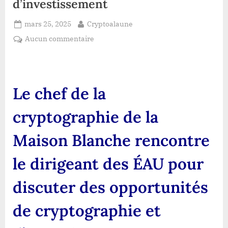
d’investissement
Posted
By
mars 25, 2025
Cryptoalaune
on
sur
Aucun commentaire
Le
chef
de
la
Le chef de la
cryptographie
de
cryptographie de la
la
Maison
Maison Blanche rencontre
Blanche
rencontre
le dirigeant des ÉAU pour
le
dirigeant
discuter des opportunités
des
ÉAU
de cryptographie et
pour
discuter