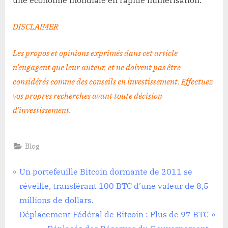
une économie mondiale en rapide numérisation.
DISCLAIMER
Les propos et opinions exprimés dans cet article
n’engagent que leur auteur, et ne doivent pas être
considérés comme des conseils en investissement. Effectuez
vos propres recherches avant toute décision
d’investissement
.
Blog
Navigation
P
Un portefeuille Bitcoin dormante de 2011 se
r
réveille, transférant 100 BTC d’une valeur de 8,5
de
e
millions de dollars.
l’article
v
N
Déplacement Fédéral de Bitcoin : Plus de 97 BTC
i
e