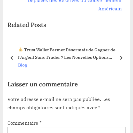
Déplacés des Réserves du Gouvernement
o
x
Américain
u
t
Related Posts
s
P
P
o
o
s
Trust Wallet Permet Désormais de Gagner de
s
t
3 !
l’Argent Sans Trader ? Les Nouvelles Options
t
:
prev
next
Dévoilées !
Blog
:
Laisser un commentaire
Votre adresse e-mail ne sera pas publiée.
Les
champs obligatoires sont indiqués avec
*
Commentaire
*