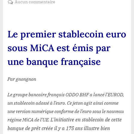
sur
Aucun commentaire
Le
premier
stablecoin
euro
Le premier stablecoin euro
sous
MiCA
sous MiCA est émis par
est
émis
une banque française
par
une
banque
Par gnongnon
française
Le groupe bancaire français ODDO BHF a lancé l’EUROD,
un stablecoin adossé à l’euro. Ce jeton agit ainsi comme
une version numérique conforme de l’euro sous le nouveau
L’initiative en stablecoin de cette
régime MiCA de l’UE.
banque de prêt créée il y a 175 ans illustre bien