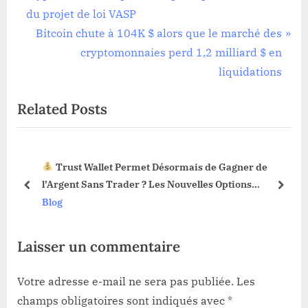
de
e
du projet de loi VASP
l’article
v
N
Bitcoin chute à 104K $ alors que le marché des
i
e
cryptomonnaies perd 1,2 milliard $ en
o
x
liquidations
u
t
Related Posts
s
P
P
o
o
s
Trust Wallet Permet Désormais de Gagner de
s
t
3 !
l’Argent Sans Trader ? Les Nouvelles Options
t
:
prev
next
Dévoilées !
Blog
:
Laisser un commentaire
Votre adresse e-mail ne sera pas publiée.
Les
champs obligatoires sont indiqués avec
*