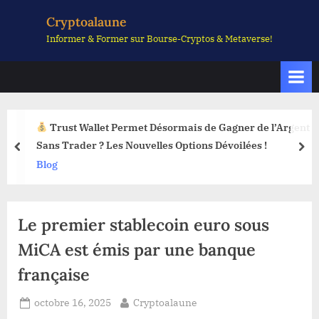
Skip
Cryptoalaune
to
Informer & Former sur Bourse-Cryptos & Metaverse!
content
Trust Wallet Permet Désormais de Gagner de l’Argent
Sans Trader ? Les Nouvelles Options Dévoilées !
prev
nex
Blog
Le premier stablecoin euro sous
MiCA est émis par une banque
française
Posted
By
octobre 16, 2025
Cryptoalaune
on