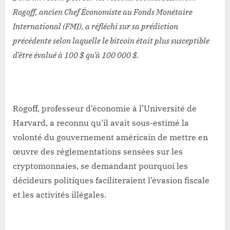
jugé
Rogoff, ancien Chef Économiste au Fonds Monétaire
le
International (FMI), a réfléchi sur sa prédiction
Bitcoin
il
précédente selon laquelle le bitcoin était plus susceptible
y
d’être évalué à 100 $ qu’à 100 000 $.
a
dix
ans
Rogoff, professeur d’économie à l’Université de
Harvard, a reconnu qu’il avait sous-estimé la
volonté du gouvernement américain de mettre en
œuvre des réglementations sensées sur les
cryptomonnaies, se demandant pourquoi les
décideurs politiques faciliteraient l’évasion fiscale
et les activités illégales.