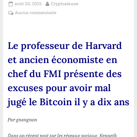
Posted
By
août 20, 2025
Cryptoalaune
on
sur
Aucun commentaire
Le
professeur
de
Harvard
Le professeur de Harvard
et
ancien
et ancien économiste en
économiste
en
chef du FMI présente des
chef
du
excuses pour avoir mal
FMI
présente
jugé le Bitcoin il y a dix ans
des
excuses
pour
Par gnongnon
avoir
mal
Dans un récent post sur les réseaux sociaux, Kenneth