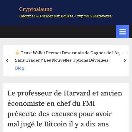
Skip
Cryptoalaune
to
Informer & Former sur Bourse-Cryptos & Metaverse!
content
Trust Wallet Permet Désormais de Gagner de l’Argent
Sans Trader ? Les Nouvelles Options Dévoilées !
prev
nex
Blog
Le professeur de Harvard et ancien
économiste en chef du FMI
présente des excuses pour avoir
mal jugé le Bitcoin il y a dix ans