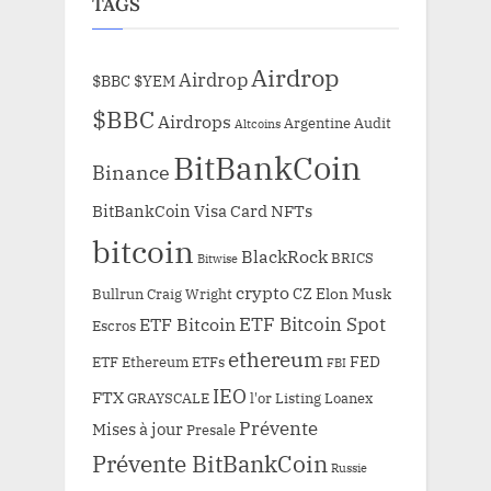
TAGS
Airdrop
Airdrop
$BBC
$YEM
$BBC
Airdrops
Argentine
Audit
Altcoins
BitBankCoin
Binance
BitBankCoin Visa Card NFTs
bitcoin
BlackRock
BRICS
Bitwise
crypto
CZ
Elon Musk
Bullrun
Craig Wright
ETF Bitcoin Spot
ETF Bitcoin
Escros
ethereum
FED
ETF Ethereum
ETFs
FBI
IEO
FTX
GRAYSCALE
l'or
Listing
Loanex
Prévente
Mises à jour
Presale
Prévente BitBankCoin
Russie