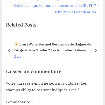
de
e
N
Qu’est-ce que la finance décentralisée (DeFi) ?
l’article
v
e
Définition et explication
i
x
Related Posts
o
t
u
P
s
o
Trust Wallet Permet Désormais de Gagner de
P
s
3 !
l’Argent Sans Trader ? Les Nouvelles Options
o
t
prev
next
Dévoilées !
Blog
s
:
t
Laisser un commentaire
:
Votre adresse e-mail ne sera pas publiée.
Les
champs obligatoires sont indiqués avec
*
Commentaire
*