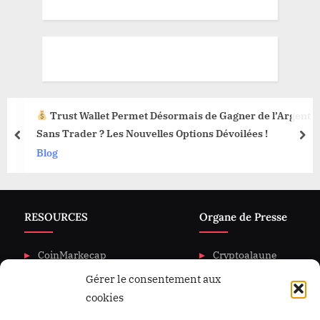
Trust Wallet Permet Désormais de Gagner de l’Argent
Sans Trader ? Les Nouvelles Options Dévoilées !
prev
nex
Blog
RESOURCES
Organe de Presse
CoinMarkecap
Cryptoalaune
Gérer le consentement aux
CoinGecKo
A propos de nous
cookies
Intigration & API
Blog