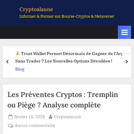
Skip
Cryptoalaune
to
Informer & Former sur Bourse-Cryptos & Metaverse!
content
Trust Wallet Permet Désormais de Gagner de l’Argent
Sans Trader ? Les Nouvelles Options Dévoilées !
prev
nex
Blog
Les Préventes Cryptos : Tremplin
ou Piège ? Analyse complète
Posted
By
février 16, 2026
Cryptoalaune
on
sur
Aucun commentaire
Les