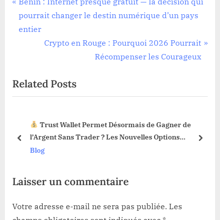
Navigation
P
Bénin : Internet presque gratuit — la décision qui
r
pourrait changer le destin numérique d’un pays
de
e
entier
l’article
v
N
Crypto en Rouge : Pourquoi 2026 Pourrait
i
e
Récompenser les Courageux
o
x
Related Posts
u
t
s
P
P
o
Trust Wallet Permet Désormais de Gagner de
L
o
s
l’Argent Sans Trader ? Les Nouvelles Options
Web
s
t
prev
next
Dévoilées !
Blog
Blo
t
:
:
Laisser un commentaire
Votre adresse e-mail ne sera pas publiée.
Les