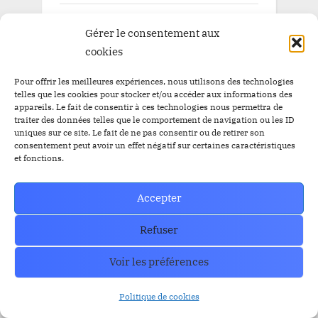
décembre 2024
Gérer le consentement aux
novembre 2024
cookies
octobre 2024
Pour offrir les meilleures expériences, nous utilisons des technologies
telles que les cookies pour stocker et/ou accéder aux informations des
septembre 2024
appareils. Le fait de consentir à ces technologies nous permettra de
traiter des données telles que le comportement de navigation ou les ID
août 2024
uniques sur ce site. Le fait de ne pas consentir ou de retirer son
consentement peut avoir un effet négatif sur certaines caractéristiques
juillet 2024
et fonctions.
juin 2024
Accepter
mai 2024
Refuser
avril 2024
Voir les préférences
mars 2024
février 2024
Politique de cookies