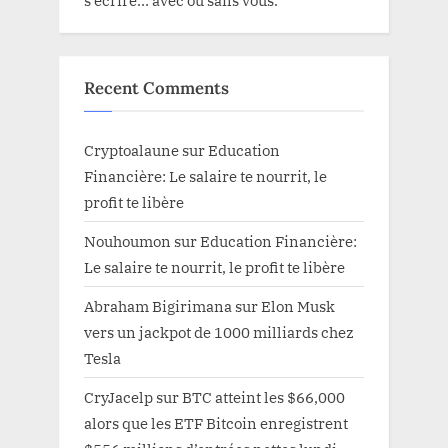
s’écrire… avec ou sans vous.
Recent Comments
Cryptoalaune
sur
Education
Financière: Le salaire te nourrit, le
profit te libère
Nouhoumon
sur
Education Financière:
Le salaire te nourrit, le profit te libère
Abraham Bigirimana
sur
Elon Musk
vers un jackpot de 1000 milliards chez
Tesla
CryJacelp
sur
BTC atteint les $66,000
alors que les ETF Bitcoin enregistrent