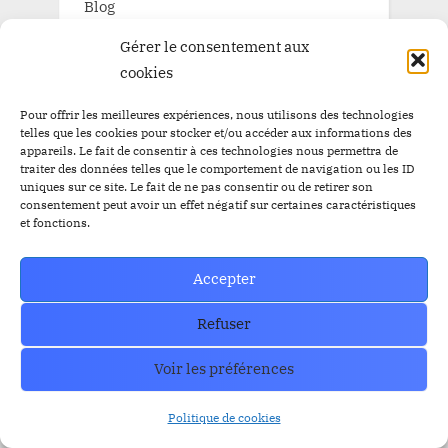
Blog
Pépite à la une
Gérer le consentement aux
cookies
Pépite à la une BitBankCoin
Pour offrir les meilleures expériences, nous utilisons des technologies
telles que les cookies pour stocker et/ou accéder aux informations des
appareils. Le fait de consentir à ces technologies nous permettra de
traiter des données telles que le comportement de navigation ou les ID
TAGS
uniques sur ce site. Le fait de ne pas consentir ou de retirer son
consentement peut avoir un effet négatif sur certaines caractéristiques
et fonctions.
Airdrop
Airdrop
$BBC
$YEM
$BBC
Airdrops
Accepter
Argentine
Audit
Altcoins
BitBankCoin
Refuser
Binance
BitBankCoin Visa Card NFTs
Voir les préférences
bitcoin
BlackRock
BRICS
Bitwise
Politique de cookies
crypto
CZ
Elon Musk
Bullrun
Craig Wright