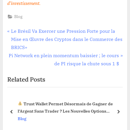
d’investissement
.
Blog
Navigation
P
Le Brésil Va Exercer une Pression Forte pour la
r
Mise en Œuvre des Cryptos dans le Commerce des
de
e
BRICS+
l’article
N
v
Pi Network en plein momentum baissier ; le cours
e
i
de PI risque la chute sous 1 $
x
o
Related Posts
t
u
P
s
o
P
rmet Désormais de Gagner de
La Fonction Sell Limit
s
o
er ? Les Nouvelles Options
Web3 : Voici Pourquoi Ça
t
s
prev
next
Blog
:
t
: