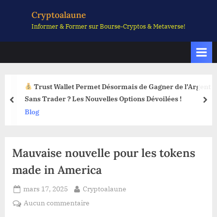
Skip
Cryptoalaune
to
Informer & Former sur Bourse-Cryptos & Metaverse!
content
Trust Wallet Permet Désormais de Gagner de l’Argent
Sans Trader ? Les Nouvelles Options Dévoilées !
prev
nex
Blog
Mauvaise nouvelle pour les tokens
made in America
Posted
By
mars 17, 2025
Cryptoalaune
on
sur
Aucun commentaire
Mauvaise