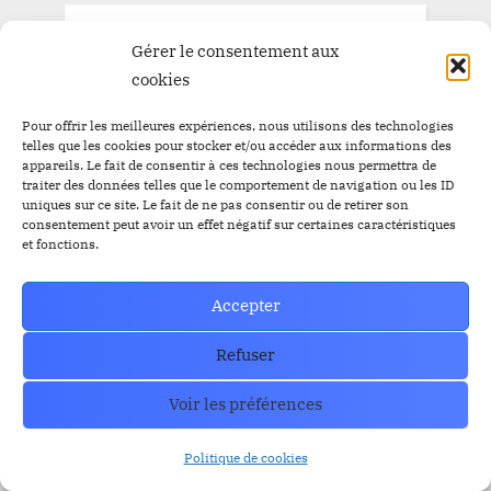
TAGS
Gérer le consentement aux
cookies
Airdrop
Airdrop
$BBC
$YEM
Pour offrir les meilleures expériences, nous utilisons des technologies
telles que les cookies pour stocker et/ou accéder aux informations des
$BBC
Airdrops
Argentine
Audit
Altcoins
appareils. Le fait de consentir à ces technologies nous permettra de
traiter des données telles que le comportement de navigation ou les ID
BitBankCoin
Binance
uniques sur ce site. Le fait de ne pas consentir ou de retirer son
consentement peut avoir un effet négatif sur certaines caractéristiques
et fonctions.
BitBankCoin Visa Card NFTs
bitcoin
BlackRock
BRICS
Bitwise
Accepter
crypto
CZ
Elon Musk
Bullrun
Craig Wright
Refuser
ETF Bitcoin Spot
ETF Bitcoin
Escros
ethereum
FED
ETF Ethereum
ETFs
FBI
Voir les préférences
IEO
FTX
GRAYSCALE
l'or
Listing
Loanex
Politique de cookies
Prévente
Mises à jour
Presale