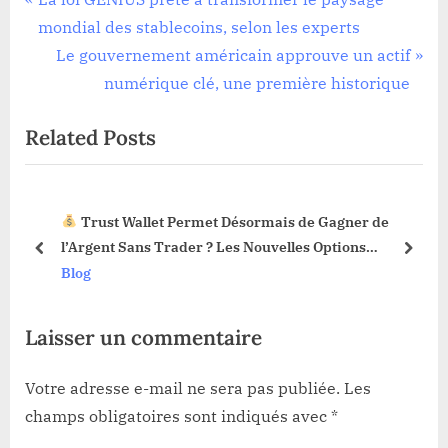
Navigation
r
mondial des stablecoins, selon les experts
de
e
N
Le gouvernement américain approuve un actif
l’article
v
e
numérique clé, une première historique
i
x
Related Posts
o
t
u
P
s
o
Trust Wallet Permet Désormais de Gagner de
P
s
3 !
l’Argent Sans Trader ? Les Nouvelles Options
o
t
prev
next
Dévoilées !
Blog
s
:
t
Laisser un commentaire
:
Votre adresse e-mail ne sera pas publiée.
Les
champs obligatoires sont indiqués avec
*