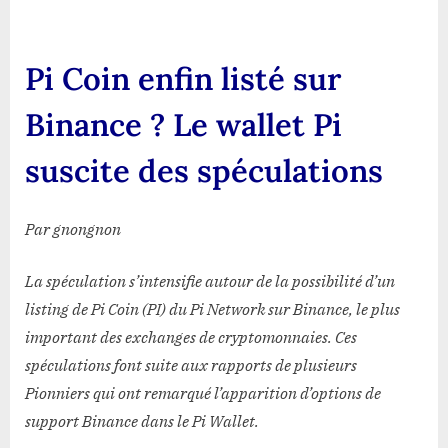
Coin
enfin
listé
Pi Coin enfin listé sur
sur
Binance
Binance ? Le wallet Pi
?
Le
suscite des spéculations
wallet
Pi
suscite
Par gnongnon
des
spéculations
La spéculation s’intensifie autour de la possibilité d’un
listing de Pi Coin (PI) du Pi Network sur Binance, le plus
important des exchanges de cryptomonnaies. Ces
spéculations font suite aux rapports de plusieurs
Pionniers qui ont remarqué l’apparition d’options de
support Binance dans le Pi Wallet.