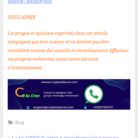
Source: beincrypto
DISCLAIMER
Les propos et opinions exprimés dans cet article
n’engagent que leur auteur, et ne doivent pas être
considérés comme des conseils en investissement. Effectuez
vos propres recherches avant toute décision
d’investissement
.
Blog
P
La loi GENIUS prête à transformer le paysage