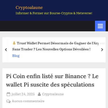
Skip
Cryptoalaune
to
Informer & Former sur Bourse-Cryptos & Metaverse!
content
Trust Wallet Permet Désormais de Gagner de l’Argent
Sans Trader ? Les Nouvelles Options Dévoilées !
prev
nex
Blog
Pi Coin enfin listé sur Binance ? Le
wallet Pi suscite des spéculations
Posted
By
juillet 24, 2025
Cryptoalaune
on
sur
Aucun commentaire
Pi