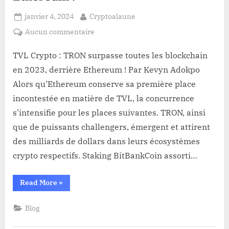
Posted
By
janvier 4, 2024
Cryptoalaune
on
sur
Aucun commentaire
TVL
Crypto
TVL Crypto : TRON surpasse toutes les blockchain
:
en 2023, derrière Ethereum ! Par Kevyn Adokpo
TRON
Alors qu’Ethereum conserve sa première place
surpasse
incontestée en matière de TVL, la concurrence
toutes
s’intensifie pour les places suivantes. TRON, ainsi
les
blockchain
que de puissants challengers, émergent et attirent
en
des milliards de dollars dans leurs écosystèmes
2023,
crypto respectifs. Staking BitBankCoin assorti…
derrière
Ethereum
“TVL
Read More
»
!
Crypto
:
TRON
Blog
surpasse
toutes
les