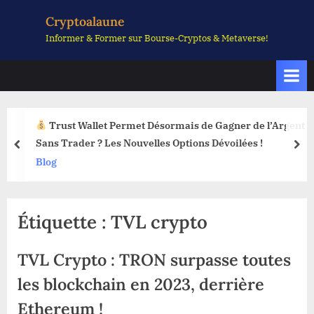
Skip
Cryptoalaune
to
Informer & Former sur Bourse-Cryptos & Metaverse!
content
Trust Wallet Permet Désormais de Gagner de l’Argent
Sans Trader ? Les Nouvelles Options Dévoilées !
prev
nex
Blog
Étiquette :
TVL crypto
TVL Crypto : TRON surpasse toutes
les blockchain en 2023, derrière
Ethereum !