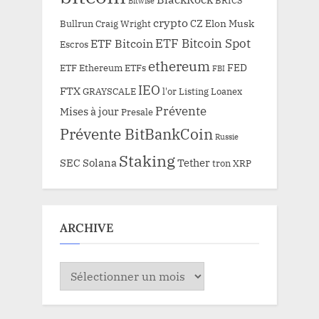
Bitwise
crypto
CZ
Elon Musk
Bullrun
Craig Wright
ETF Bitcoin Spot
ETF Bitcoin
Escros
ethereum
FED
ETF Ethereum
ETFs
FBI
IEO
FTX
GRAYSCALE
l'or
Listing
Loanex
Prévente
Mises à jour
Presale
Prévente BitBankCoin
Russie
Staking
SEC
Solana
Tether
tron
XRP
ARCHIVE
ARCHIVE