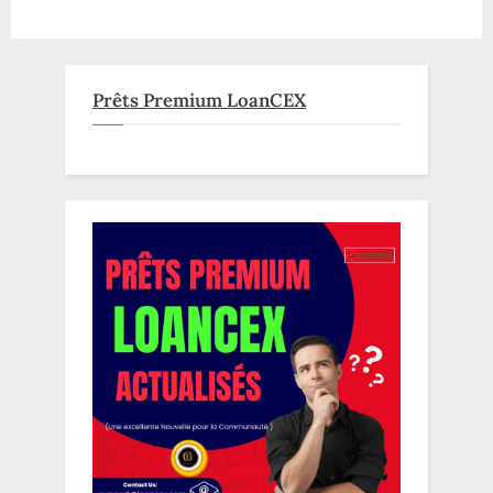
blockchain
en
2023,
derrière
Ethereum
!”
Prêts Premium LoanCEX