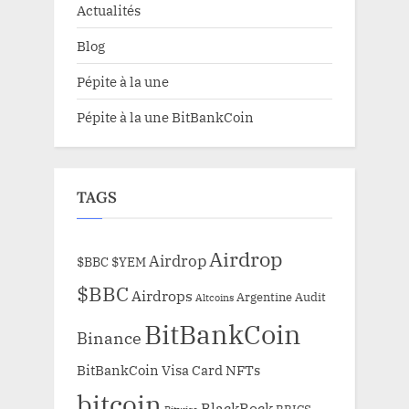
Actualités
Blog
Pépite à la une
Pépite à la une BitBankCoin
TAGS
Airdrop
Airdrop
$BBC
$YEM
$BBC
Airdrops
Argentine
Audit
Altcoins
BitBankCoin
Binance
BitBankCoin Visa Card NFTs
bitcoin
BlackRock
BRICS