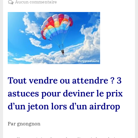
sur
Aucun commentaire
Tout
vendre
ou
attendre
?
3
astuces
pour
deviner
le
Tout vendre ou attendre ? 3
prix
d’un
astuces pour deviner le prix
jeton
lors
d’un jeton lors d’un airdrop
d’un
airdrop
Par gnongnon