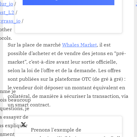
ur_io
/
ast_L2
/
grass_io
/
other
ocols.
Sur la place de marché
Whales Market
, il est
possible d’acheter et de vendre des jetons en “pré-
market”, c’est-à-dire avant leur sortie officielle,
selon la loi de l’offre et de la demande. Les offres
sont publiées sur la plateforme OTC (de gré à gré) :
le vendeur doit déposer un montant équivalent en
mme je
collatéral, de manière à sécuriser la transaction, via
çois beaucoup
un smart contract.
questions, je
s essayer de
us expliquer
Prenons l'exemple de
mment