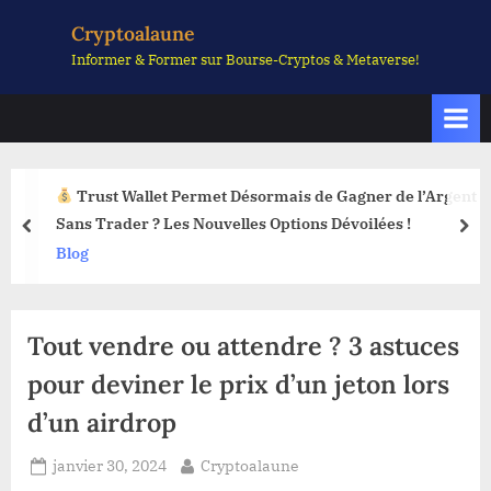
Skip
Cryptoalaune
to
Informer & Former sur Bourse-Cryptos & Metaverse!
content
Trust Wallet Permet Désormais de Gagner de l’Argent
Sans Trader ? Les Nouvelles Options Dévoilées !
prev
nex
Blog
Tout vendre ou attendre ? 3 astuces
pour deviner le prix d’un jeton lors
d’un airdrop
Posted
By
janvier 30, 2024
Cryptoalaune
on