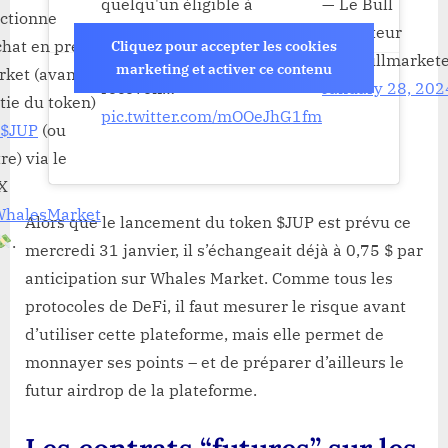
quelqu'un éligible à
— Le Bull
nctionne
l'
#AirDrop
Marketeur
chat en pre-
Cliquez pour accepter les cookies
@JupiterExchange
qui va
(@lebullmarkete
marketing et activer ce contenu
ket (avant la
recevoir…
January 28, 202
tie du token)
pic.twitter.com/mOOeJhG1fm
$JUP
(ou
re) via le
X
halesMarket
Alors que le lancement du token $JUP est prévu ce
.
mercredi 31 janvier, il s’échangeait déjà à 0,75 $ par
anticipation sur Whales Market. Comme tous les
protocoles de DeFi, il faut mesurer le risque avant
d’utiliser cette plateforme, mais elle permet de
monnayer ses points – et de préparer d’ailleurs le
futur airdrop de la plateforme.