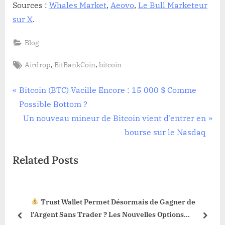
Sources :
Whales Market
,
Aeovo
,
Le Bull Marketeur
sur X
.
Blog
Tags:
,
,
Airdrop
BitBankCoin
bitcoin
Navigation
P
Bitcoin (BTC) Vacille Encore : 15 000 $ Comme
r
Possible Bottom ?
de
e
N
Un nouveau mineur de Bitcoin vient d’entrer en
l’article
v
e
bourse sur le Nasdaq
i
x
Related Posts
o
t
u
P
s
o
Trust Wallet Permet Désormais de Gagner de
P
s
3 !
l’Argent Sans Trader ? Les Nouvelles Options
o
t
prev
next