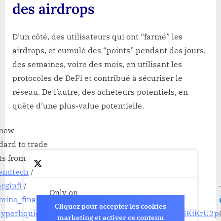
des airdrops
D’un côté, des utilisateurs qui ont “farmé” les
airdrops, et cumulé des “points” pendant des jours,
des semaines, voire des mois, en utilisant les
protocoles de DeFi et contribué à sécuriser le
réseau. De l’autre, des acheteurs potentiels, en
quête d’une plus-value potentielle.
 new
dard to trade
ts from
endtech
/
ginfi
/
Only on
Let's dive in
mino_finance
@WhalesMarket
.
Cliquez pour accepter les cookies
pic.twitter.com/U55KiKrU2p
yperliquidX
marketing et activer ce contenu
$WHALES