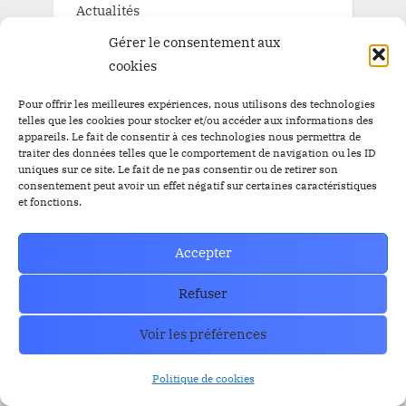
Actualités
Gérer le consentement aux
Blog
cookies
Pépite à la une
Pour offrir les meilleures expériences, nous utilisons des technologies
Pépite à la une BitBankCoin
telles que les cookies pour stocker et/ou accéder aux informations des
appareils. Le fait de consentir à ces technologies nous permettra de
traiter des données telles que le comportement de navigation ou les ID
uniques sur ce site. Le fait de ne pas consentir ou de retirer son
consentement peut avoir un effet négatif sur certaines caractéristiques
TAGS
et fonctions.
Airdrop
Accepter
Airdrop
$BBC
$YEM
$BBC
Airdrops
Refuser
Argentine
Audit
Altcoins
BitBankCoin
Binance
Voir les préférences
BitBankCoin Visa Card NFTs
Politique de cookies
bitcoin
BlackRock
BRICS