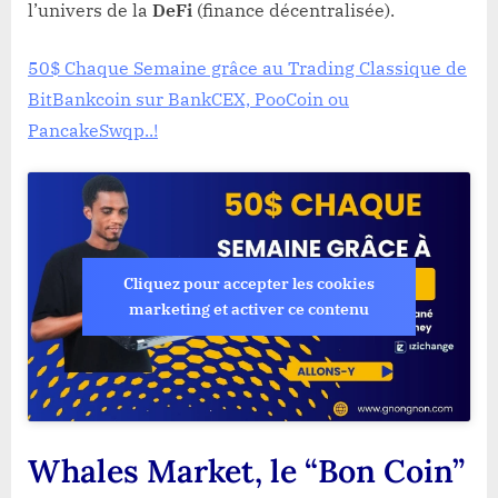
l’univers de la
DeFi
(finance décentralisée).
50$ Chaque Semaine grâce au Trading Classique de
BitBankcoin sur BankCEX, PooCoin ou
PancakeSwqp..!
Cliquez pour accepter les cookies
marketing et activer ce contenu
Whales Market, le “Bon Coin”