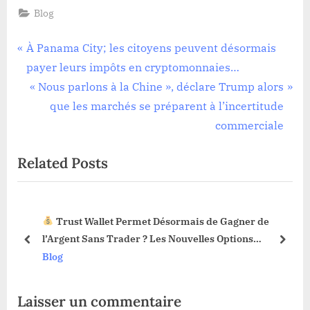
Blog
Navigation
P
À Panama City; les citoyens peuvent désormais
r
payer leurs impôts en cryptomonnaies…
de
e
N
« Nous parlons à la Chine », déclare Trump alors
l’article
v
e
que les marchés se préparent à l’incertitude
i
x
commerciale
o
t
Related Posts
u
P
s
o
P
s
Trust Wallet Permet Désormais de Gagner de
o
t
3 !
l’Argent Sans Trader ? Les Nouvelles Options
s
:
prev
next
Dévoilées !
Blog
t
:
Laisser un commentaire