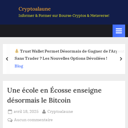
Skip
Cryptoalaune
to
Informer & Former sur Bourse-Cryptos & Metaverse!
content
Trust Wallet Permet Désormais de Gagner de l’Argent
Sans Trader ? Les Nouvelles Options Dévoilées !
prev
nex
Blog
Une école en Écosse enseigne
désormais le Bitcoin
Posted
By
avril 18, 2025
Cryptoalaune
on
sur
Aucun commentaire
Une