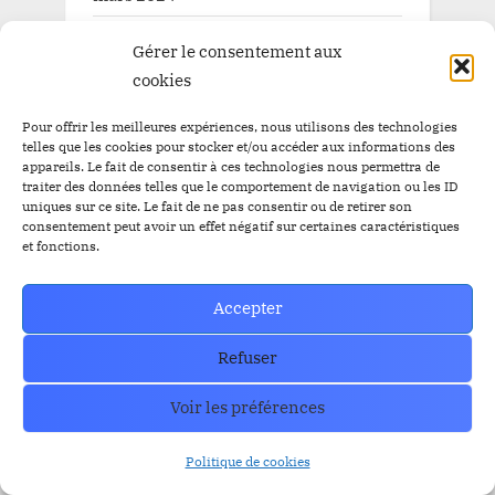
février 2024
Gérer le consentement aux
cookies
janvier 2024
décembre 2023
Pour offrir les meilleures expériences, nous utilisons des technologies
telles que les cookies pour stocker et/ou accéder aux informations des
novembre 2023
appareils. Le fait de consentir à ces technologies nous permettra de
traiter des données telles que le comportement de navigation ou les ID
uniques sur ce site. Le fait de ne pas consentir ou de retirer son
octobre 2023
consentement peut avoir un effet négatif sur certaines caractéristiques
et fonctions.
septembre 2023
août 2023
Accepter
juillet 2023
Refuser
Voir les préférences
Categories
Politique de cookies