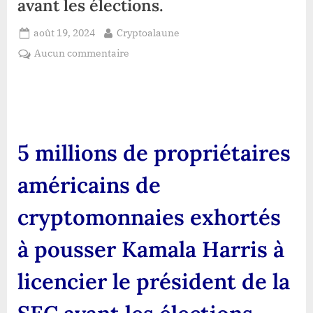
avant les élections.
Posted
By
août 19, 2024
Cryptoalaune
on
sur
Aucun commentaire
5
millions
de
propriétaires
américains
5 millions de propriétaires
de
cryptomonnaies
américains de
exhortés
à
cryptomonnaies exhortés
pousser
Kamala
à pousser Kamala Harris à
Harris
à
licencier le président de la
licencier
le
président