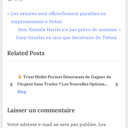
Navigation
P
Les salaires sont officiellement payables en
r
cryptomonnaie à Dubaï.
de
e
N
Non, Kamala Harris n’a pas prévu de nommer
l’article
v
e
Gary Gensler en tant que Secrétaire du Trésor.
i
x
Related Posts
o
t
u
P
s
o
Trust Wallet Permet Désormais de Gagner de
P
s
3 !
l’Argent Sans Trader ? Les Nouvelles Options
o
t
prev
next
Dévoilées !
Blog
s
:
t
Laisser un commentaire
:
Votre adresse e-mail ne sera pas publiée.
Les