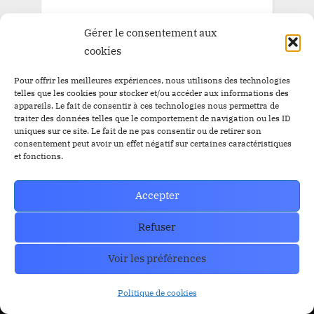
Gérer le consentement aux
cookies
Pour offrir les meilleures expériences, nous utilisons des technologies
telles que les cookies pour stocker et/ou accéder aux informations des
appareils. Le fait de consentir à ces technologies nous permettra de
traiter des données telles que le comportement de navigation ou les ID
uniques sur ce site. Le fait de ne pas consentir ou de retirer son
consentement peut avoir un effet négatif sur certaines caractéristiques
et fonctions.
Trust Wallet Permet Désormais de Gagner de l’Argent
Sans Trader ? Les Nouvelles Options Dévoilées !
prev
nex
Accepter
Blog
Refuser
Voir les préférences
RESOURCES
Organe de Presse
Politique de cookies
CoinMarkecap
Cryptoalaune