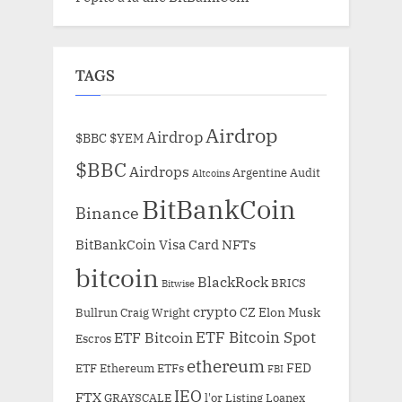
TAGS
Airdrop
Airdrop
$BBC
$YEM
$BBC
Airdrops
Argentine
Audit
Altcoins
BitBankCoin
Binance
BitBankCoin Visa Card NFTs
bitcoin
BlackRock
BRICS
Bitwise
crypto
CZ
Elon Musk
Bullrun
Craig Wright
ETF Bitcoin Spot
ETF Bitcoin
Escros
ethereum
FED
ETF Ethereum
ETFs
FBI
IEO
FTX
GRAYSCALE
l'or
Listing
Loanex