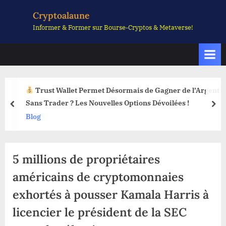
Skip
Cryptoalaune
to
Informer & Former sur Bourse-Cryptos & Metaverse!
content
Trust Wallet Permet Désormais de Gagner de l’Argent
Sans Trader ? Les Nouvelles Options Dévoilées !
prev
nex
Blog
5 millions de propriétaires
américains de cryptomonnaies
exhortés à pousser Kamala Harris à
licencier le président de la SEC