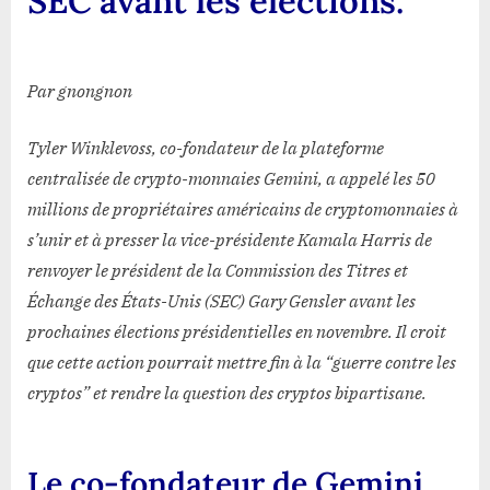
SEC avant les élections.
de
la
SEC
Par gnongnon
avant
les
élections.
Tyler Winklevoss, co-fondateur de la plateforme
centralisée de crypto-monnaies Gemini, a appelé les 50
millions de propriétaires américains de cryptomonnaies à
s’unir et à presser la vice-présidente Kamala Harris de
renvoyer le président de la Commission des Titres et
Échange des États-Unis (SEC) Gary Gensler avant les
prochaines élections présidentielles en novembre. Il croit
que cette action pourrait mettre fin à la “guerre contre les
cryptos” et rendre la question des cryptos bipartisane.
Le co-fondateur de Gemini