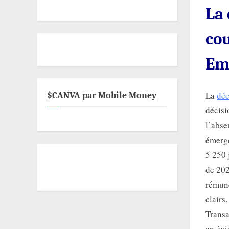
La 
cou
Em
La
déc
$CANVA par Mobile Money
décisi
l’abse
émergé
5 250 
de 202
rémuné
clairs
Transa
en évi