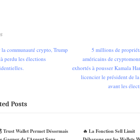
og
N
 la communauté crypto, Trump
5 millions de propriét
igation
e
jà perdu les élections
américains de cryptomon
x
identielles.
exhortés à pousser Kamala Har
t
licencier le président de l
ticle
P
avant les élect
o
ted Posts
s
t
:
 Trust Wallet Permet Désormais
🔥 La Fonction Sell Limit
e Gagner de l’Argent Sans
Débarque sur les Wallets W