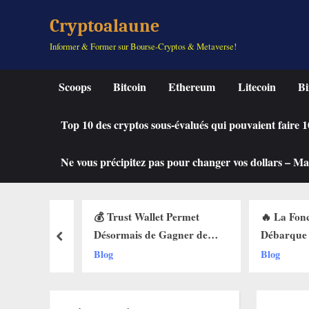
Skip
Cryptoalaune
to
Informer & Former sur Bourse-Cryptos & Metaverse!
content
Scoops
Bitcoin
Ethereum
Litecoin
Bi
Top 10 des cryptos sous-évalués qui pouvaient faire
Ne vous précipitez pas pour changer vos dollars – Mah
quement
💰 Trust Wallet Permet
🔥 La Fonctio
Elle
Désormais de Gagner de
Débarque sur 
prev
des Buy
l’Argent Sans Trader ? Les
Web3 : Voici
Blog
Blog
ets Web3
Nouvelles Options
Change Tout 
Dévoilées !