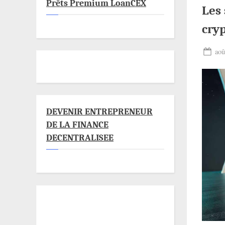
Prêts Premium LoanCEX
Les 
cry
Pos
aoû
on
DEVENIR ENTREPRENEUR
DE LA FINANCE
DECENTRALISEE