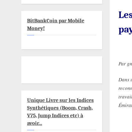
Les
BitBankCoin par Mobile
pa
Money!
Par g
Dans u
reconn
travai
Unique Livre sur les Indices
Émirat
Synthétiques (Boom, Crash,
V75, Jump Indices etc) à
avoir...