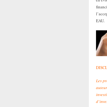
financ
l’acce
EAU.
DISC
Les pr
auteur
invest
d’inve