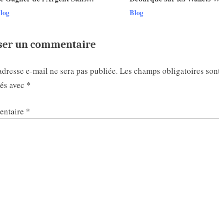
v
rader ? Les Nouvelles Options
Voici Pourquoi Ça Change 
log
Blog
évoilées !
ser un commentaire
adresse e-mail ne sera pas publiée.
Les champs obligatoires son
ués avec
*
ntaire
*