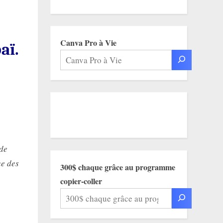
Canva Pro à Vie
aï.
 de
ue des
300$ chaque grâce au programme
copier-coller