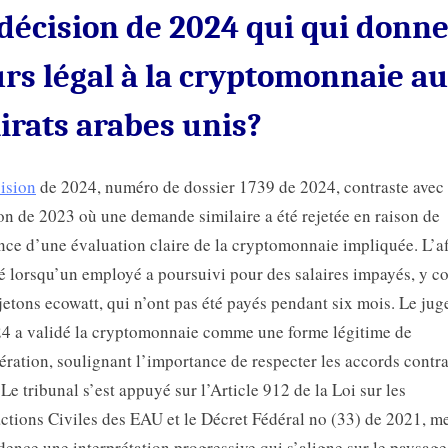
décision de 2024 qui qui donn
rs légal à la cryptomonnaie a
irats arabes unis?
ision
de 2024, numéro de dossier 1739 de 2024, contraste avec
on de 2023 où une demande similaire a été rejetée en raison de
nce d’une évaluation claire de la cryptomonnaie impliquée. L’af
 lorsqu’un employé a poursuivi pour des salaires impayés, y c
jetons ecowatt, qui n’ont pas été payés pendant six mois. Le ju
4 a validé la cryptomonnaie comme une forme légitime de
ration, soulignant l’importance de respecter les accords contr
. Le tribunal s’est appuyé sur l’Article 912 de la Loi sur les
ctions Civiles des EAU et le Décret Fédéral no (33) de 2021, me
dence une interprétation progressive qui s’aligne sur le paysage