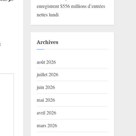
next
enregistrent $556 millions d’entrées
Tout !
Cryptos au Prix Parfait !
au Bénin. L’
Blog
Blog
nettes lundi
de s’écrire…
Archives
t
août 2026
juillet 2026
juin 2026
mai 2026
avril 2026
mars 2026