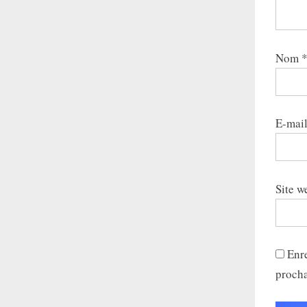
Nom
E-mai
Site w
Enr
proch