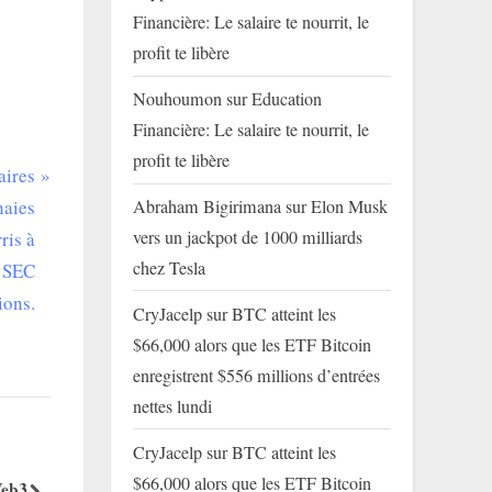
Financière: Le salaire te nourrit, le
profit te libère
Nouhoumon
sur
Education
Financière: Le salaire te nourrit, le
profit te libère
aires
Abraham Bigirimana
sur
Elon Musk
naies
vers un jackpot de 1000 milliards
ris à
chez Tesla
a SEC
ions.
CryJacelp
sur
BTC atteint les
$66,000 alors que les ETF Bitcoin
enregistrent $556 millions d’entrées
nettes lundi
CryJacelp
sur
BTC atteint les
🚨 Trust Wallet Lance les Ordres
🚀 TonCanva
$66,000 alors que les ETF Bitcoin
eb3 :
Buy Limit : Comment Acheter vos
historique : 