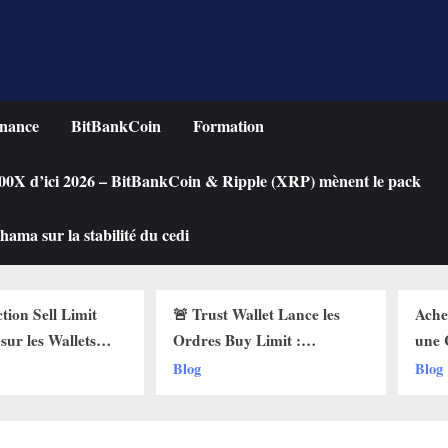
nance
BitBankCoin
Formation
 100X d’ici 2026 – BitBankCoin & Ripple (XRP) mènent le pack
ama sur la stabilité du cedi
n Sell Limit
🚨 Trust Wallet Lance les
Acheter
les Wallets
Ordres Buy Limit :
une Cry
 Pourquoi Ça
Comment Acheter vos
Chute ?
Blog
Blog
!
Cryptos au Prix Parfait !
Limit su
!