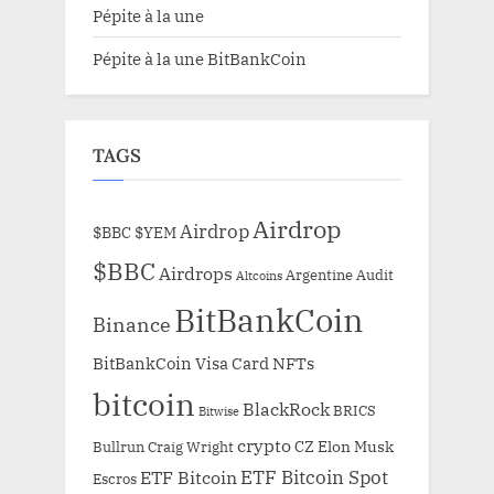
Pépite à la une
Pépite à la une BitBankCoin
TAGS
Airdrop
Airdrop
$BBC
$YEM
$BBC
Airdrops
Argentine
Audit
Altcoins
BitBankCoin
Binance
BitBankCoin Visa Card NFTs
bitcoin
BlackRock
BRICS
Bitwise
crypto
CZ
Elon Musk
Bullrun
Craig Wright
ETF Bitcoin Spot
ETF Bitcoin
Escros