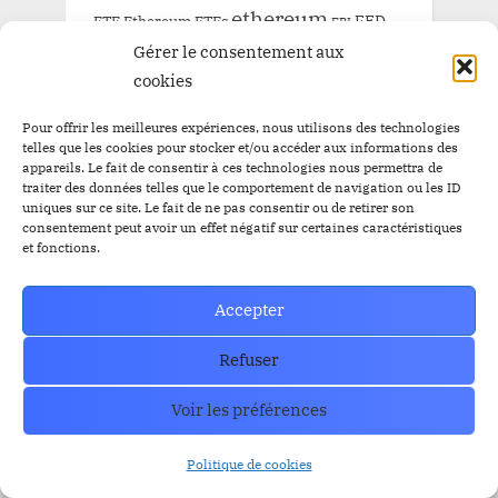
ethereum
FED
ETF Ethereum
ETFs
FBI
Gérer le consentement aux
IEO
FTX
GRAYSCALE
l'or
Listing
Loanex
cookies
Prévente
Mises à jour
Presale
Prévente BitBankCoin
Pour offrir les meilleures expériences, nous utilisons des technologies
Russie
telles que les cookies pour stocker et/ou accéder aux informations des
Staking
appareils. Le fait de consentir à ces technologies nous permettra de
SEC
Solana
Tether
tron
XRP
traiter des données telles que le comportement de navigation ou les ID
uniques sur ce site. Le fait de ne pas consentir ou de retirer son
consentement peut avoir un effet négatif sur certaines caractéristiques
et fonctions.
ARCHIVE
Accepter
ARCHIVE
Refuser
Voir les préférences
Politique de cookies
How can we help you?