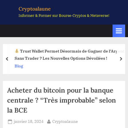
Skip
Cryptoalaune
to
Informer & Former sur Bourse-Cryptos & Metaverse!
content
Trust Wallet Permet Désormais de Gagner de l’Argent
Sans Trader ? Les Nouvelles Options Dévoilées !
prev
nex
Blog
Acheter du bitcoin pour la banque
centrale ? “Très improbable” selon
la BCE
Posted
By
janvier 18, 2024
Cryptoalaune
on