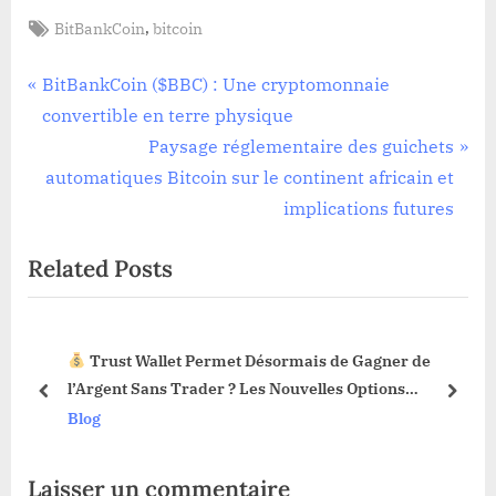
Tags:
,
BitBankCoin
bitcoin
Navigation
P
BitBankCoin ($BBC) : Une cryptomonnaie
r
convertible en terre physique
de
e
N
Paysage réglementaire des guichets
l’article
v
e
automatiques Bitcoin sur le continent africain et
i
x
implications futures
o
t
Related Posts
u
P
s
o
P
s
Trust Wallet Permet Désormais de Gagner de
o
t
3 !
l’Argent Sans Trader ? Les Nouvelles Options
s
:
prev
next
Dévoilées !
Blog
t
:
Laisser un commentaire