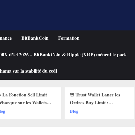
nance
BitBankCoin
Formation
 100X d’ici 2026 – BitBankCoin & Ripple (XRP) mènent le pack
ama sur la stabilité du cedi
n Sell Limit
🚨 Trust Wallet Lance les
Acheter
les Wallets
Ordres Buy Limit :
une Cry
 Pourquoi Ça
Comment Acheter vos
Chute ?
Blog
Blog
!
Cryptos au Prix Parfait !
Limit su
!