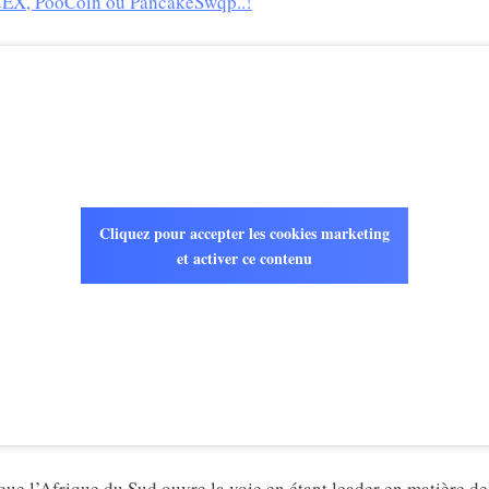
EX, PooCoin ou PancakeSwqp..!
Cliquez pour accepter les cookies marketing
et activer ce contenu
que l’Afrique du Sud ouvre la voie en étant leader en matière de