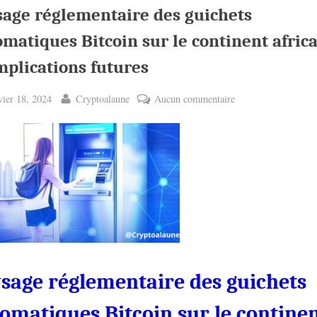
sage réglementaire des guichets
matiques Bitcoin sur le continent afric
mplications futures
ted
By
sur
vier 18, 2024
Cryptoalaune
Aucun commentaire
Paysage
réglementaire
des
guichets
automatiques
Bitcoin
sur
le
continent
africain
sage réglementaire des guichets
et
omatiques Bitcoin sur le contine
implications