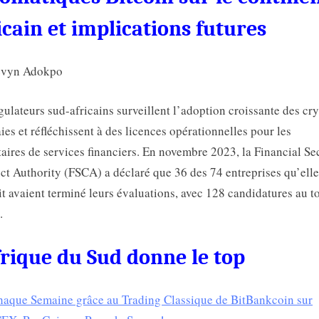
futures
icain et implications futures
evyn Adokpo
gulateurs sud-africains surveillent l’adoption croissante des cr
es et réfléchissent à des licences opérationnelles pour les
taires de services financiers. En novembre 2023, la Financial Se
t Authority (FSCA) a déclaré que 36 des 74 entreprises qu’elle
it avaient terminé leurs évaluations, avec 128 candidatures au to
.
frique du Sud donne le top
aque Semaine grâce au Trading Classique de BitBankcoin sur