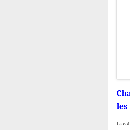
Cha
les
La col