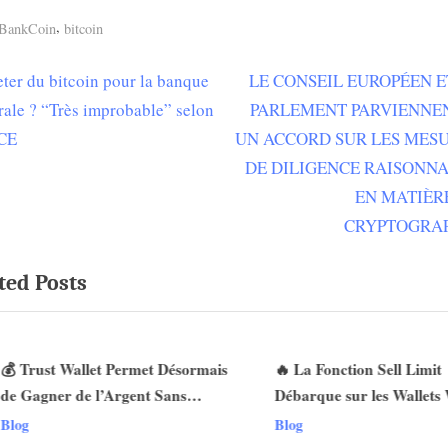
s:
,
tBankCoin
bitcoin
N
ter du bitcoin pour la banque
LE CONSEIL EUROPÉEN E
igation
e
rale ? “Très improbable” selon
PARLEMENT PARVIENNE
x
BCE
UN ACCORD SUR LES MES
t
DE DILIGENCE RAISONN
ticle
P
EN MATIÈR
o
CRYPTOGRA
s
ted Posts
t
:
 Trust Wallet Permet Désormais
🔥 La Fonction Sell Limit
e Gagner de l’Argent Sans
Débarque sur les Wallets W
v
rader ? Les Nouvelles Options
Voici Pourquoi Ça Change 
log
Blog
évoilées !