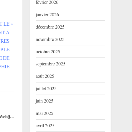
février 2026
janvier 2026
T LE
décembre 2025
NT À
novembre 2025
URES
ABLE
octobre 2025
E DE
septembre 2025
PHIE
août 2025
juillet 2025
juin 2025
🚨 Trust Wallet Lance les Ordres
🚀 TonCanva
mai 2025
eb3 :
Buy Limit : Comment Acheter vos
historique : 
next
Tout !
Cryptos au Prix Parfait !
au Bénin. L’
Blog
Blog
avril 2025
de s’écrire…