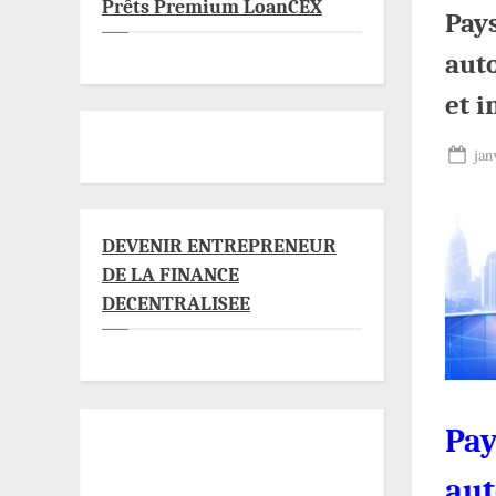
Prêts Premium LoanCEX
Pay
auto
et i
Pos
jan
on
DEVENIR ENTREPRENEUR
DE LA FINANCE
DECENTRALISEE
Pay
aut