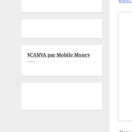
BankC
$CANVA par Mobile Money
Alors 