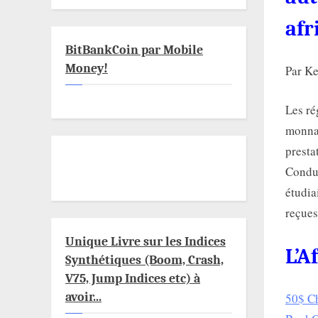
afr
BitBankCoin par Mobile
Money!
Par K
Les ré
monnai
presta
Conduc
étudia
reçues
Unique Livre sur les Indices
L’A
Synthétiques (Boom, Crash,
V75, Jump Indices etc) à
avoir...
50$ Ch