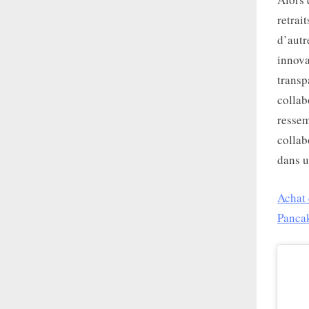
retrai
d’autr
innova
transp
collab
ressem
collab
dans u
Achat 
Panca