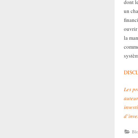
dont l
un cha
financ
ouvrir
la man
comme 
systèm
DISC
Les pr
auteur
invest
d’inve
Bl