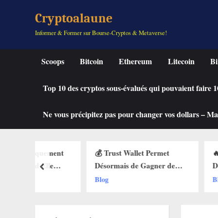
Skip
Cryptoalaune
to
Informer & Former sur Bourse-Cryptos & Metaverse!
content
Scoops
Bitcoin
Ethereum
Litecoin
Bi
Top 10 des cryptos sous-évalués qui pouvaient faire
Ne vous précipitez pas pour changer vos dollars – Mah
quement
💰 Trust Wallet Permet
🔥 La Fonctio
Elle
Désormais de Gagner de
Débarque sur 
prev
des Buy
l’Argent Sans Trader ? Les
Web3 : Voici
Blog
Blog
ets Web3
Nouvelles Options
Change Tout 
Dévoilées !