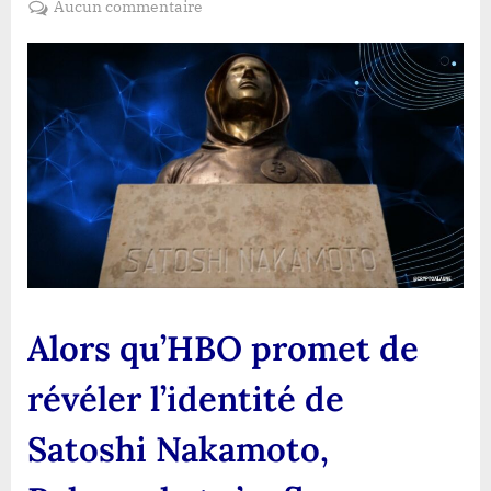
sur
Aucun commentaire
Alors
qu’HBO
promet
de
révéler
l’identité
de
Satoshi
Nakamoto,
Polymarket
s’enflamme
Alors qu’HBO promet de
révéler l’identité de
Satoshi Nakamoto,