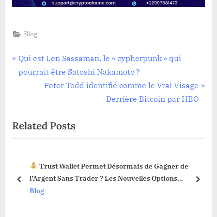
Blog
Navigation
P
Qui est Len Sassaman, le « cypherpunk » qui
r
pourrait être Satoshi Nakamoto ?
de
e
N
Peter Todd identifié comme le Vrai Visage
l’article
v
e
Derrière Bitcoin par HBO
i
x
Related Posts
o
t
u
P
s
o
Trust Wallet Permet Désormais de Gagner de
P
s
3 !
l’Argent Sans Trader ? Les Nouvelles Options
o
t
prev
next
Dévoilées !
Blog
s
:
t