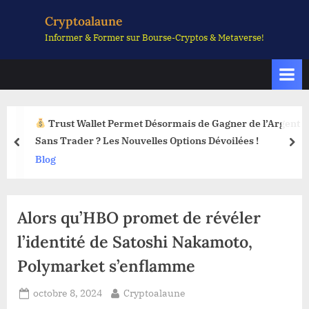
Skip
Cryptoalaune
to
Informer & Former sur Bourse-Cryptos & Metaverse!
content
Trust Wallet Permet Désormais de Gagner de l’Argent
Sans Trader ? Les Nouvelles Options Dévoilées !
prev
nex
Blog
Alors qu’HBO promet de révéler
l’identité de Satoshi Nakamoto,
Polymarket s’enflamme
Posted
By
octobre 8, 2024
Cryptoalaune
on