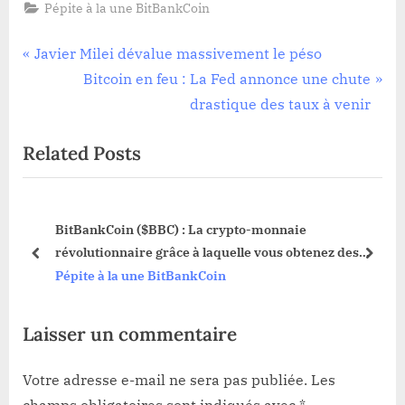
Pépite à la une BitBankCoin
Navigation
P
Javier Milei dévalue massivement le péso
r
N
Bitcoin en feu : La Fed annonce une chute
de
e
e
drastique des taux à venir
l’article
v
x
Related Posts
i
t
o
P
u
o
BitBankCoin ($BBC) : La crypto-monnaie
s
s
révolutionnaire grâce à laquelle vous obtenez des
P
t
prev
next
prêts bancaires sans aucune autre exigence !
Pépite à la une BitBankCoin
o
:
s
Laisser un commentaire
t
:
Votre adresse e-mail ne sera pas publiée.
Les
champs obligatoires sont indiqués avec
*