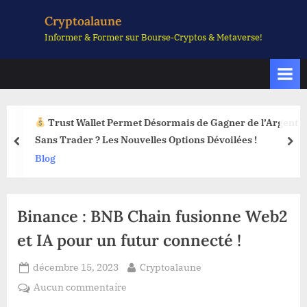
Skip
Cryptoalaune
to
Informer & Former sur Bourse-Cryptos & Metaverse!
content
Trust Wallet Permet Désormais de Gagner de l’Argent
Sans Trader ? Les Nouvelles Options Dévoilées !
prev
nex
Blog
Binance : BNB Chain fusionne Web2
et IA pour un futur connecté !
Posted
By
décembre 15, 2023
Cryptoalaune
on
sur
Aucun commentaire
Binance