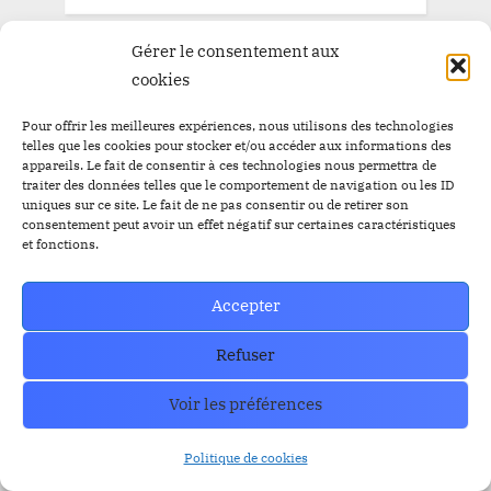
Gérer le consentement aux
TAGS
cookies
Pour offrir les meilleures expériences, nous utilisons des technologies
Airdrop
telles que les cookies pour stocker et/ou accéder aux informations des
Airdrop
$BBC
$YEM
appareils. Le fait de consentir à ces technologies nous permettra de
$BBC
traiter des données telles que le comportement de navigation ou les ID
Airdrops
Argentine
Audit
Altcoins
uniques sur ce site. Le fait de ne pas consentir ou de retirer son
consentement peut avoir un effet négatif sur certaines caractéristiques
BitBankCoin
Binance
et fonctions.
BitBankCoin Visa Card NFTs
Accepter
bitcoin
BlackRock
BRICS
Bitwise
Refuser
crypto
CZ
Elon Musk
Bullrun
Craig Wright
ETF Bitcoin Spot
ETF Bitcoin
Escros
Voir les préférences
ethereum
FED
ETF Ethereum
ETFs
FBI
Politique de cookies
IEO
FTX
GRAYSCALE
l'or
Listing
Loanex