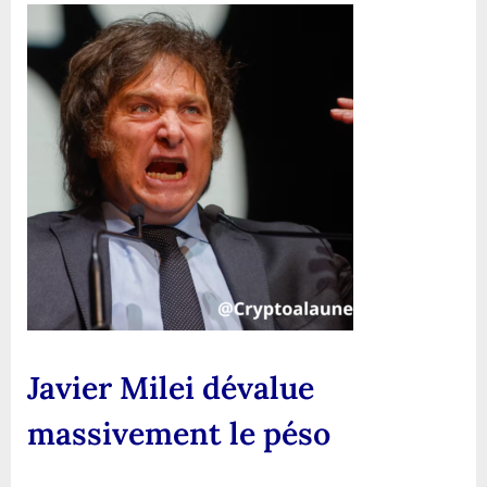
Milei
dévalue
massivement
le
péso
Javier Milei dévalue
massivement le péso