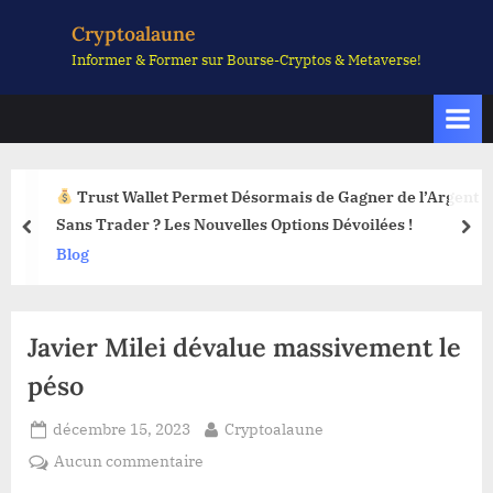
Skip
Cryptoalaune
to
Informer & Former sur Bourse-Cryptos & Metaverse!
content
Trust Wallet Permet Désormais de Gagner de l’Argent
Sans Trader ? Les Nouvelles Options Dévoilées !
prev
nex
Blog
Javier Milei dévalue massivement le
péso
Posted
By
décembre 15, 2023
Cryptoalaune
on
sur
Aucun commentaire
Javier