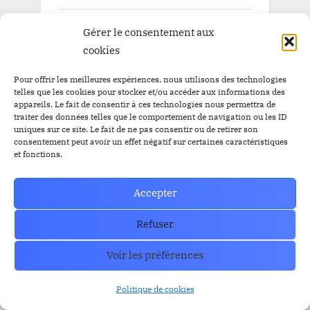
Blog
Gérer le consentement aux
Pépite à la une
cookies
Pépite à la une BitBankCoin
Pour offrir les meilleures expériences, nous utilisons des technologies
telles que les cookies pour stocker et/ou accéder aux informations des
appareils. Le fait de consentir à ces technologies nous permettra de
traiter des données telles que le comportement de navigation ou les ID
uniques sur ce site. Le fait de ne pas consentir ou de retirer son
TAGS
consentement peut avoir un effet négatif sur certaines caractéristiques
et fonctions.
Airdrop
Airdrop
$BBC
$YEM
Accepter
$BBC
Airdrops
Argentine
Audit
Altcoins
Refuser
BitBankCoin
Binance
Voir les préférences
BitBankCoin Visa Card NFTs
bitcoin
Politique de cookies
BlackRock
BRICS
Bitwise