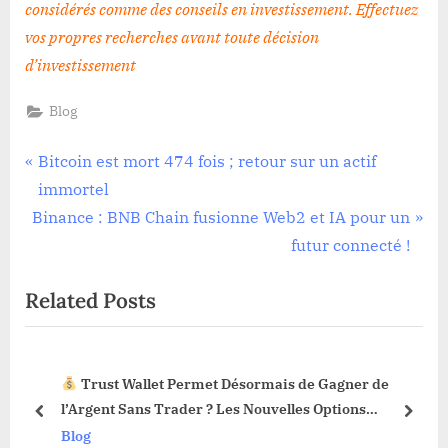
considérés comme des conseils en investissement. Effectuez
vos propres recherches avant toute décision
d’investissement
Blog
Navigation
P
Bitcoin est mort 474 fois ; retour sur un actif
r
immortel
de
N
e
Binance : BNB Chain fusionne Web2 et IA pour un
l’article
e
v
futur connecté !
x
i
Related Posts
t
o
P
u
o
s
Trust Wallet Permet Désormais de Gagner de
s
P
3 !
l’Argent Sans Trader ? Les Nouvelles Options
t
o
prev
next
Dévoilées !
Blog
:
s