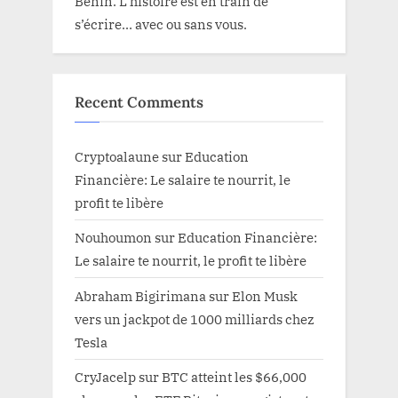
Bénin. L’histoire est en train de
s’écrire… avec ou sans vous.
Recent Comments
Cryptoalaune
sur
Education
Financière: Le salaire te nourrit, le
profit te libère
Nouhoumon
sur
Education Financière:
Le salaire te nourrit, le profit te libère
Abraham Bigirimana
sur
Elon Musk
vers un jackpot de 1000 milliards chez
Tesla
CryJacelp
sur
BTC atteint les $66,000