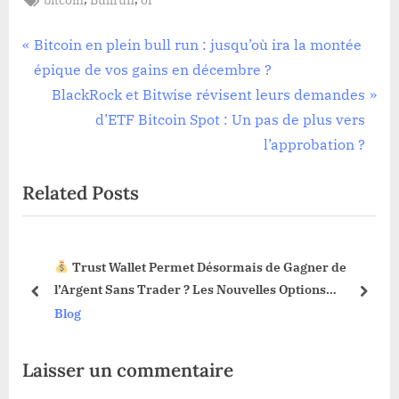
Navigation
P
Bitcoin en plein bull run : jusqu’où ira la montée
r
épique de vos gains en décembre ?
de
e
N
BlackRock et Bitwise révisent leurs demandes
l’article
v
e
d’ETF Bitcoin Spot : Un pas de plus vers
i
x
l’approbation ?
o
t
Related Posts
u
P
s
o
P
s
Trust Wallet Permet Désormais de Gagner de
o
t
3 !
l’Argent Sans Trader ? Les Nouvelles Options
s
:
prev
next
Dévoilées !
Blog
t
:
Laisser un commentaire