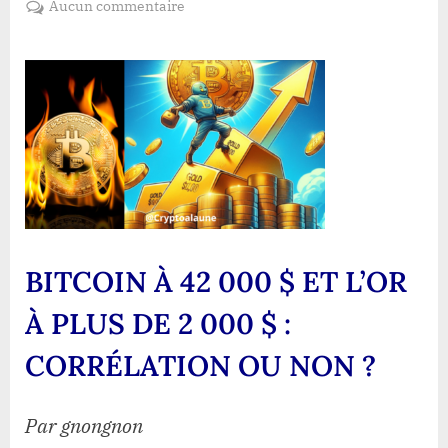
sur
Aucun commentaire
BITCOIN
À
42 000
$
ET
L’OR
À
PLUS
DE
2
000
BITCOIN À 42 000 $ ET L’OR
$ :
CORRÉLATION
À PLUS DE 2 000 $ :
OU
NON ?
CORRÉLATION OU NON ?
Par gnongnon