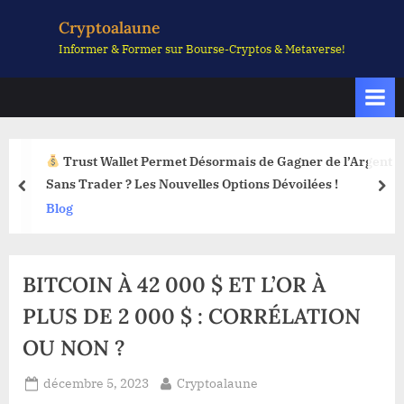
Skip
Cryptoalaune
to
Informer & Former sur Bourse-Cryptos & Metaverse!
content
Trust Wallet Permet Désormais de Gagner de l’Argent
Sans Trader ? Les Nouvelles Options Dévoilées !
prev
nex
Blog
BITCOIN À 42 000 $ ET L’OR À
PLUS DE 2 000 $ : CORRÉLATION
OU NON ?
Posted
By
décembre 5, 2023
Cryptoalaune
on