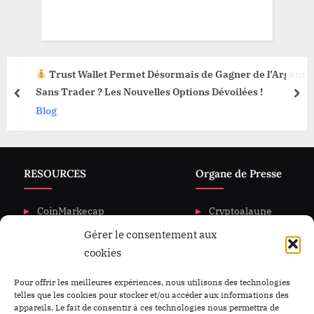
Trust Wallet Permet Désormais de Gagner de l’Argent
Sans Trader ? Les Nouvelles Options Dévoilées !
prev
nex
Blog
RESOURCES
Organe de Presse
CoinMarkecap
Cryptoalaune
Gérer le consentement aux
CoinGecKo
A propos de nous
cookies
Intigration & API
Blog
Privacy & policy
Nous Contacter
Pour offrir les meilleures expériences, nous utilisons des technologies
telles que les cookies pour stocker et/ou accéder aux informations des
appareils. Le fait de consentir à ces technologies nous permettra de