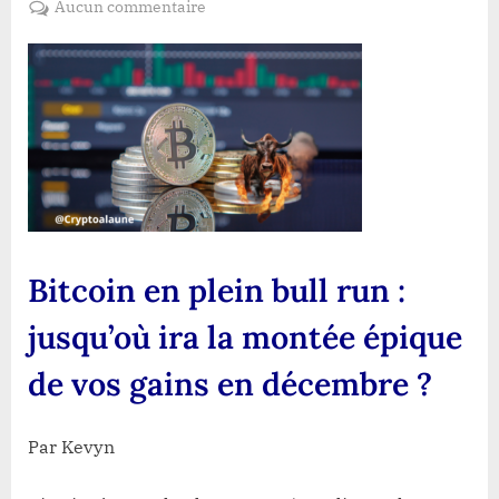
sur
Aucun commentaire
Bitcoin
en
plein
bull
run
:
jusqu’où
ira
la
montée
Bitcoin en plein bull run :
épique
de
jusqu’où ira la montée épique
vos
gains
de vos gains en décembre ?
en
décembre
?
Par Kevyn