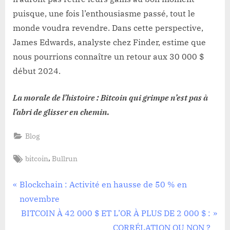
puisque, une fois l’enthousiasme passé, tout le
monde voudra revendre. Dans cette perspective,
James Edwards, analyste chez Finder, estime que
nous pourrions connaître un retour aux 30 000 $
début 2024.
La morale de l’histoire : Bitcoin qui grimpe n’est pas à
l’abri de glisser en chemin.
Blog
Tags:
,
bitcoin
Bullrun
Navigation
P
Blockchain : Activité en hausse de 50 % en
r
novembre
de
e
N
BITCOIN À 42 000 $ ET L’OR À PLUS DE 2 000 $ :
v
e
CORRÉLATION OU NON ?