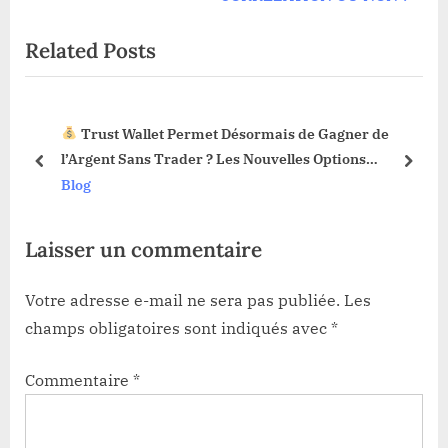
l’article
i
x
Related Posts
o
t
u
P
s
o
Trust Wallet Permet Désormais de Gagner de
P
s
3 !
l’Argent Sans Trader ? Les Nouvelles Options
o
t
prev
next
Dévoilées !
Blog
s
:
t
Laisser un commentaire
:
Votre adresse e-mail ne sera pas publiée.
Les
champs obligatoires sont indiqués avec
*
Commentaire
*