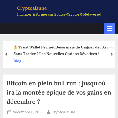
Skip
Cryptoalaune
to
Informer & Former sur Bourse-Cryptos & Metaverse!
content
Trust Wallet Permet Désormais de Gagner de l’Argent
Sans Trader ? Les Nouvelles Options Dévoilées !
prev
nex
Blog
Bitcoin en plein bull run : jusqu’où
ira la montée épique de vos gains en
décembre ?
Posted
By
décembre 5, 2023
Cryptoalaune
on