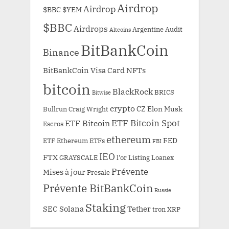
Airdrop
Airdrop
$BBC
$YEM
$BBC
Airdrops
Argentine
Audit
Altcoins
BitBankCoin
Binance
BitBankCoin Visa Card NFTs
bitcoin
BlackRock
BRICS
Bitwise
crypto
CZ
Elon Musk
Bullrun
Craig Wright
ETF Bitcoin Spot
ETF Bitcoin
Escros
ethereum
FED
ETF Ethereum
ETFs
FBI
IEO
FTX
GRAYSCALE
l'or
Listing
Loanex
Prévente
Mises à jour
Presale
Prévente BitBankCoin
Russie
Staking
SEC
Solana
Tether
tron
XRP