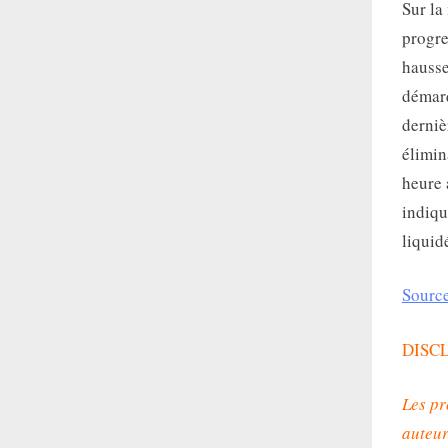
Sur la
progre
hausse
démarq
derniè
élimi
heure 
indiqu
liquid
Source
DISC
Les pr
auteur