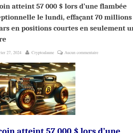
oin atteint 57 000 $ lors d’une flambée
ptionnelle le lundi, effaçant 70 millions
ars en positions courtes en seulement 
re
ted
By
sur
rier 27, 2024
Cryptoalaune
Aucun commentaire
Bitcoin
atteint
57
000
$
lors
d’une
flambée
exceptionnelle
le
coin atteint 57 000 $ lors d’une