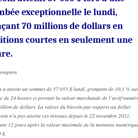
lundi,
effaçant
mbée exceptionnelle le lundi,
70
açant 70 millions de dollars en
millions
de
itions courtes en seulement une
dollars
en
re.
positions
courtes
en
nongnon
seulement
une
n a atteint un sommet de 57 055 $ lundi, grimpant de 10,1 % su
heure
e de 24 heures et portant la valeur marchande de l’actif numér
rillion de dollars. La valeur du bitcoin par rapport au dollar
ain n’a pas atteint ces niveaux depuis le 22 novembre 2021,
nt 12 jours après la valeur maximale de la monnaie numériqu
 $.