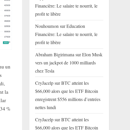
Financière: Le salaire te nourrit, le
profit te libère
Nouhoumon
sur
Education
Financière: Le salaire te nourrit, le
profit te libère
Abraham Bigirimana
sur
Elon Musk
vers un jackpot de 1000 milliards
nu un
chez Tesla
s
CryJacelp
sur
BTC atteint les
di,
$66,000 alors que les ETF Bitcoin
t la
enregistrent $556 millions d’entrées
llar
nettes lundi
 34 %
CryJacelp
sur
BTC atteint les
$66,000 alors que les ETF Bitcoin