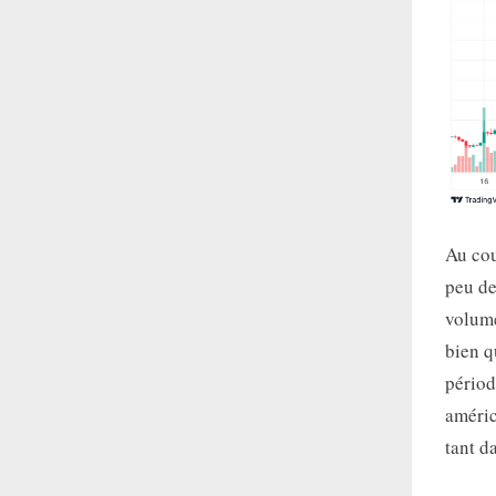
Au cou
peu d
volume
bien q
périod
améric
tant d