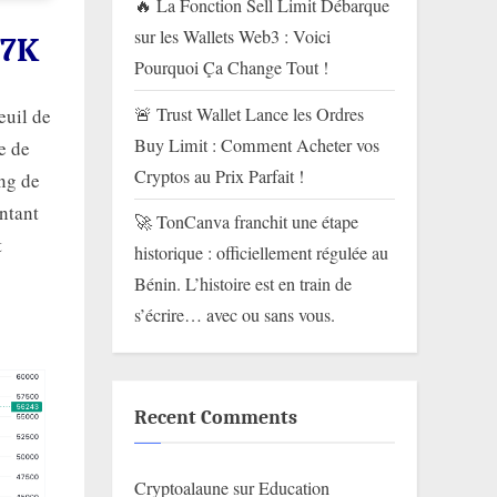
🔥 La Fonction Sell Limit Débarque
sur les Wallets Web3 : Voici
57K
Pourquoi Ça Change Tout !
🚨 Trust Wallet Lance les Ordres
euil de
Buy Limit : Comment Acheter vos
e de
Cryptos au Prix Parfait !
ng de
entant
🚀 TonCanva franchit une étape
t
historique : officiellement régulée au
Bénin. L’histoire est en train de
s’écrire… avec ou sans vous.
Recent Comments
Cryptoalaune
sur
Education