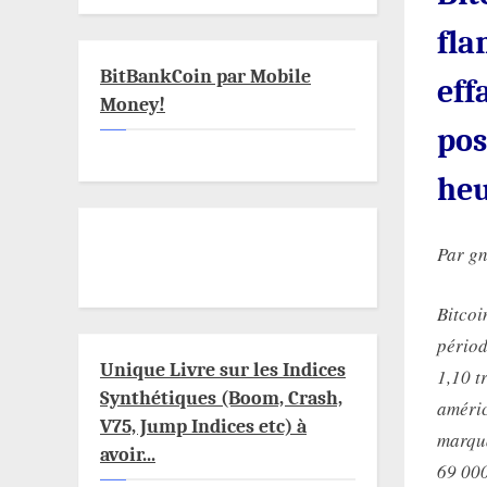
fla
BitBankCoin par Mobile
eff
Money!
pos
heu
Par g
Bitcoi
périod
Unique Livre sur les Indices
1,10 t
Synthétiques (Boom, Crash,
améric
V75, Jump Indices etc) à
marqua
avoir...
69 000