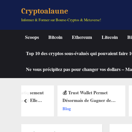
Skip
Cryptoalaune
to
Informer & Former sur Bourse-Cryptos & Metaverse!
content
Scoops
Bitcoin
Ethereum
Litecoin
Bi
Top 10 des cryptos sous-évalués qui pouvaient faire
Ne vous précipitez pas pour changer vos dollars – Mah
quement
💰 Trust Wallet Permet
🔥 La Fonctio
 Elle
Désormais de Gagner de
Débarque sur
prev
 des Buy
l’Argent Sans Trader ? Les
Web3 : Voici
Blog
Blog
ets Web3
Nouvelles Options
Change Tout 
Dévoilées !