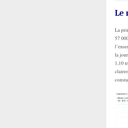
Le 
La pri
57 000
l’ense
la jou
1,10 t
claire
consta