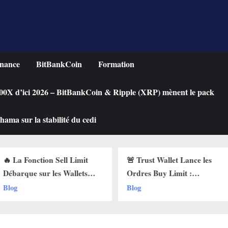
nance
BitBankCoin
Formation
 100X d’ici 2026 – BitBankCoin & Ripple (XRP) mènent le pack
ama sur la stabilité du cedi
n Sell Limit
🚨 Trust Wallet Lance les
Achete
 les Wallets
Ordres Buy Limit :
une Cry
 Pourquoi Ça
Comment Acheter vos
Chute ?
Blog
Blog
!
Cryptos au Prix Parfait !
Limit s
!