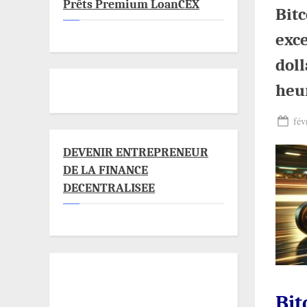
Prêts Premium LoanCEX
Bitc
exce
doll
heu
Pos
fév
on
DEVENIR ENTREPRENEUR
DE LA FINANCE
DECENTRALISEE
Bit