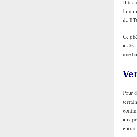
Bitcoi
liquid
de BTC
Ce phé
à-dire
une ha
Ver
Pour d
terrai
contin
aux pr
entraî