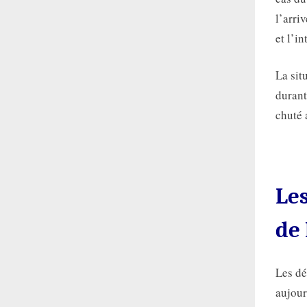
l’arri
et l’i
La sit
durant
chuté 
Le
de 
Les d
aujour