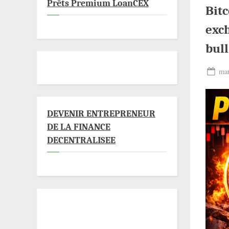
Prêts Premium LoanCEX
Bitc
exc
bull
Pos
mar
on
DEVENIR ENTREPRENEUR
DE LA FINANCE
DECENTRALISEE