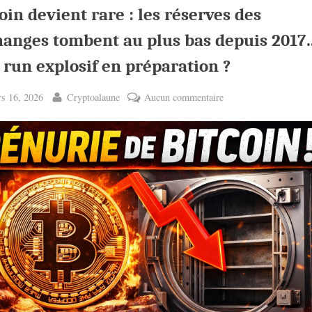
oin devient rare : les réserves des
hanges tombent au plus bas depuis 2017
 run explosif en préparation ?
ted
By
sur
s 16, 2026
Cryptoalaune
Aucun commentaire
Bitcoin
devient
rare
:
les
réserves
des
exchanges
tombent
au
plus
bas