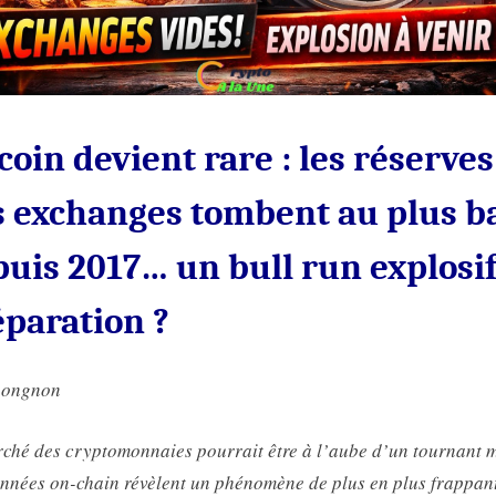
depuis
2017…
un
bull
run
coin devient rare : les réserves
explosif
en
s exchanges tombent au plus b
préparation
?
uis 2017… un bull run explosi
paration ?
nongnon
ché des cryptomonnaies pourrait être à l’aube d’un tournant m
nnées on-chain révèlent un phénomène de plus en plus frappant