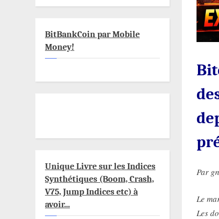
BitBankCoin par Mobile
Money!
Bit
de
dep
pré
Unique Livre sur les Indices
Par g
Synthétiques (Boom, Crash,
V75, Jump Indices etc) à
Le mar
avoir...
Les do