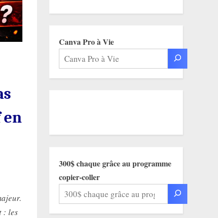
Canva Pro à Vie
as
f en
300$ chaque grâce au programme
copier-coller
ajeur.
 : les