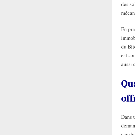
des so
mécani
En pra
immobi
du Bit
est so
aussi 
Qu
off
Dans u
demand
cas du