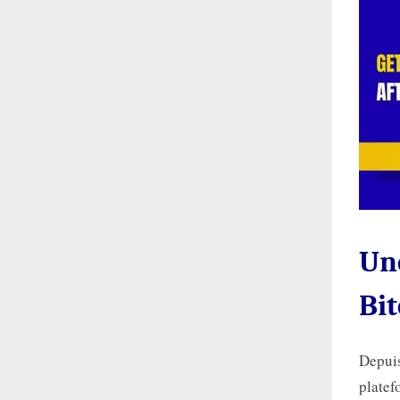
Une
Bit
Depuis
platef