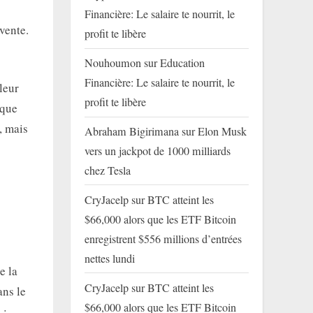
Financière: Le salaire te nourrit, le
vente.
profit te libère
Nouhoumon
sur
Education
Financière: Le salaire te nourrit, le
leur
profit te libère
ique
, mais
Abraham Bigirimana
sur
Elon Musk
vers un jackpot de 1000 milliards
chez Tesla
e
CryJacelp
sur
BTC atteint les
$66,000 alors que les ETF Bitcoin
enregistrent $556 millions d’entrées
nettes lundi
e la
CryJacelp
sur
BTC atteint les
ans le
$66,000 alors que les ETF Bitcoin
 :