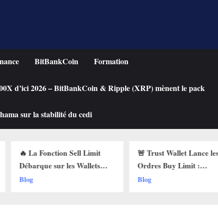
nance
BitBankCoin
Formation
 100X d’ici 2026 – BitBankCoin & Ripple (XRP) mènent le pack
ama sur la stabilité du cedi
n Sell Limit
🚨 Trust Wallet Lance les
Acheter
les Wallets
Ordres Buy Limit :
une Cry
 Pourquoi Ça
Comment Acheter vos
Chute ?
Blog
Blog
!
Cryptos au Prix Parfait !
Limit s
!