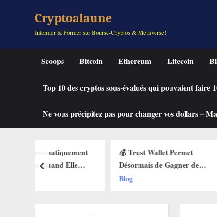
Skip
Cryptoalaune
to
Informer & Former sur Bourse-Cryptos & Metaverse!
content
Scoops
Bitcoin
Ethereum
Litecoin
Bi
Top 10 des cryptos sous-évalués qui pouvaient faire
Ne vous précipitez pas pour changer vos dollars – Mah
quement
💰 Trust Wallet Permet
🔥 La Fonctio
Elle
Désormais de Gagner de
Débarque sur 
prev
des Buy
l’Argent Sans Trader ? Les
Web3 : Voici
Blog
Blog
ets Web3
Nouvelles Options
Change Tout 
Dévoilées !