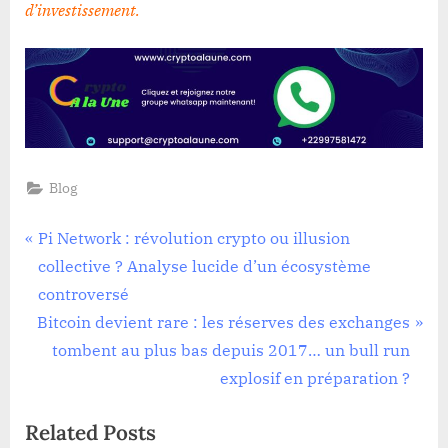
d’investissement
.
Blog
Navigation
P
Pi Network : révolution crypto ou illusion
r
collective ? Analyse lucide d’un écosystème
de
e
controversé
l’article
N
v
Bitcoin devient rare : les réserves des exchanges
e
i
tombent au plus bas depuis 2017… un bull run
x
o
explosif en préparation ?
t
u
Related Posts
P
s