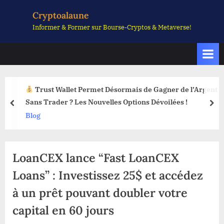
Skip
Cryptoalaune
to
Informer & Former sur Bourse-Cryptos & Metaverse!
content
Trust Wallet Permet Désormais de Gagner de l’Argent
Sans Trader ? Les Nouvelles Options Dévoilées !
prev
nex
Blog
LoanCEX lance “Fast LoanCEX
Loans” : Investissez 25$ et accédez
à un prêt pouvant doubler votre
capital en 60 jours