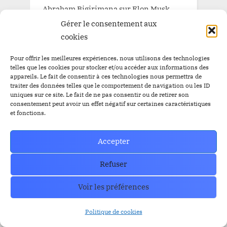
Abraham Bigirimana
sur
Elon Musk
vers un jackpot de 1000 milliards chez
Gérer le consentement aux
Tesla
cookies
CryJacelp
sur
BTC atteint les $66,000
Pour offrir les meilleures expériences, nous utilisons des technologies
alors que les ETF Bitcoin enregistrent
telles que les cookies pour stocker et/ou accéder aux informations des
appareils. Le fait de consentir à ces technologies nous permettra de
$556 millions d’entrées nettes lundi
traiter des données telles que le comportement de navigation ou les ID
uniques sur ce site. Le fait de ne pas consentir ou de retirer son
CryJacelp
sur
BTC atteint les $66,000
consentement peut avoir un effet négatif sur certaines caractéristiques
et fonctions.
alors que les ETF Bitcoin enregistrent
$556 millions d’entrées nettes lundi
Accepter
Refuser
Archives
Voir les préférences
août 2026
Politique de cookies
juillet 2026