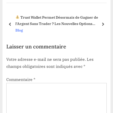
o
P
s
o
sormais de Gagner de
La Fonction Sell Limit Débarqu
t
s
 Nouvelles Options
Web3 : Voici Pourquoi Ça Change 
:
t
prev
next
Blog
:
Laisser un commentaire
Votre adresse e-mail ne sera pas publiée.
Les
champs obligatoires sont indiqués avec
*
Commentaire
*