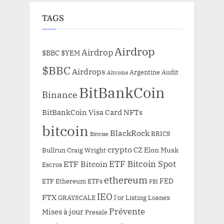
TAGS
Airdrop
Airdrop
$BBC
$YEM
$BBC
Airdrops
Argentine
Audit
Altcoins
BitBankCoin
Binance
BitBankCoin Visa Card NFTs
bitcoin
BlackRock
BRICS
Bitwise
crypto
CZ
Elon Musk
Bullrun
Craig Wright
ETF Bitcoin Spot
ETF Bitcoin
Escros
ethereum
FED
ETF Ethereum
ETFs
FBI
IEO
FTX
GRAYSCALE
l'or
Listing
Loanex
Prévente
Mises à jour
Presale