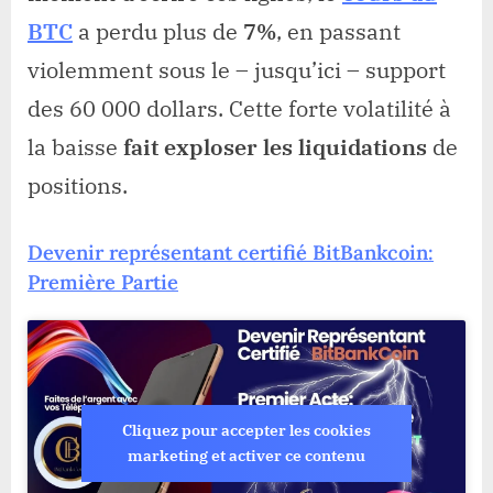
BTC
a perdu plus de
7%
, en passant
violemment sous le – jusqu’ici – support
des 60 000 dollars. Cette forte volatilité à
la baisse
fait exploser les liquidations
de
positions.
Devenir représentant certifié BitBankcoin:
Première Partie
Cliquez pour accepter les cookies
marketing et activer ce contenu