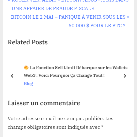
Navigation
r
UNE AFFAIRE DE FRAUDE FISCALE
de
N
e
BITCOIN LE 2 MAI – PANIQUE À VENIR SOUS LES
l’article
e
v
60 000 $ POUR LE BTC ?
x
i
Related Posts
t
o
P
u
o
s
La Fonction Sell Limit Débarque sur les Wallets
s
P
Web3 : Voici Pourquoi Ça Change Tout !
t
o
prev
next
Blog
:
s
t
Laisser un commentaire
:
Votre adresse e-mail ne sera pas publiée.
Les
champs obligatoires sont indiqués avec
*