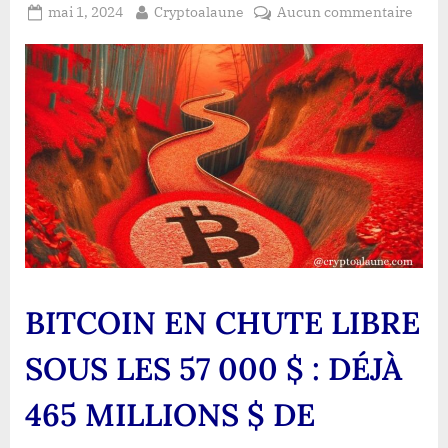
Posted
By
sur
mai 1, 2024
Cryptoalaune
Aucun commentaire
on
BITC
EN
CHU
LIBR
SOUS
LES
57
000
$
:
DÉJÀ
465
MILL
BITCOIN EN CHUTE LIBRE
$
DE
SOUS LES 57 000 $ : DÉJÀ
LIQU
DAN
465 MILLIONS $ DE
UN