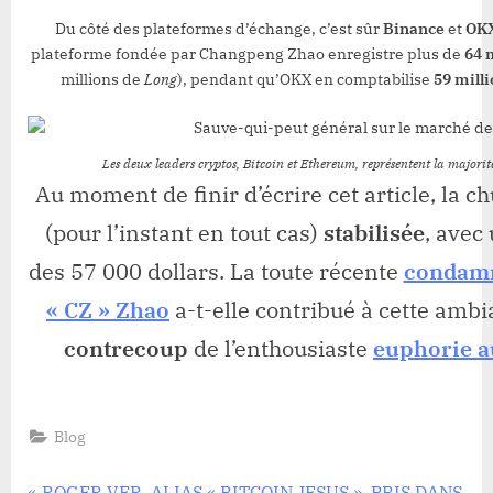
Du côté des plateformes d’échange, c’est sûr
Binance
et
OK
plateforme fondée par Changpeng Zhao enregistre plus de
64 m
millions de
Long
), pendant qu’OKX en comptabilise
59 milli
Les deux leaders cryptos, Bitcoin et Ethereum, représentent la majorit
Au moment de finir d’écrire cet article, la c
(pour l’instant en tout cas)
stabilisée
, avec
des 57 000 dollars. La toute récente
condamn
« CZ » Zhao
a-t-elle contribué à cette ambi
contrecoup
de l’enthousiaste
euphorie a
Blog
P
ROGER VER, ALIAS « BITCOIN JESUS », PRIS DANS