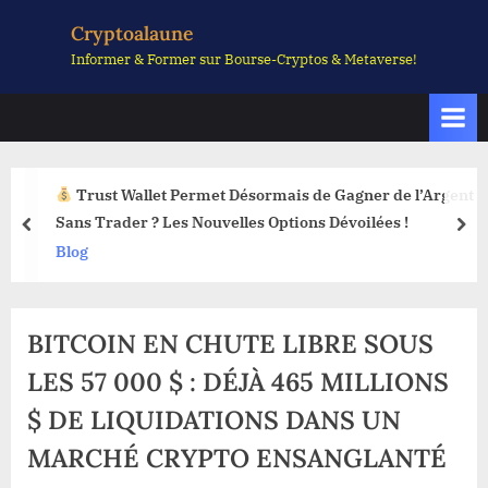
Skip
Cryptoalaune
to
Informer & Former sur Bourse-Cryptos & Metaverse!
content
t
La Fonction Sell Limit Débarque sur les Wallets Web3 :
Voici Pourquoi Ça Change Tout !
prev
nex
Blog
BITCOIN EN CHUTE LIBRE SOUS
LES 57 000 $ : DÉJÀ 465 MILLIONS
$ DE LIQUIDATIONS DANS UN
MARCHÉ CRYPTO ENSANGLANTÉ