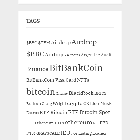
TAGS
Airdrop
Airdrop
$BBC
$YEM
$BBC
Airdrops
Argentine
Audit
Altcoins
BitBankCoin
Binance
BitBankCoin Visa Card NFTs
bitcoin
BlackRock
BRICS
Bitwise
crypto
CZ
Elon Musk
Bullrun
Craig Wright
ETF Bitcoin Spot
ETF Bitcoin
Escros
ethereum
FED
ETF Ethereum
ETFs
FBI
IEO
FTX
GRAYSCALE
l'or
Listing
Loanex