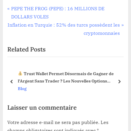
Navigation
P
PEPE THE FROG (PEPE) : 16 MILLIONS DE
r
DOLLARS VOLES
de
N
e
Inflation en Turquie : 52% des turcs possèdent les
l’article
e
v
cryptomonnaies
x
i
Related Posts
t
o
P
u
o
s
ais de Gagner de
La Fonction Sell Limit Débarque sur
s
P
elles Options
Web3 : Voici Pourquoi Ça Change Tout 
t
o
prev
next
Blog
:
s
t
Laisser un commentaire
:
Votre adresse e-mail ne sera pas publiée.
Les
champs obligatoires sont indiqués avec
*