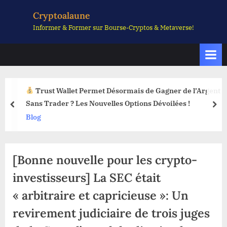
Skip
Cryptoalaune
to
Informer & Former sur Bourse-Cryptos & Metaverse!
content
Trust Wallet Permet Désormais de Gagner de l’Argent
Sans Trader ? Les Nouvelles Options Dévoilées !
prev
nex
Blog
[Bonne nouvelle pour les crypto-
investisseurs] La SEC était
« arbitraire et capricieuse »: Un
revirement judiciaire de trois juges