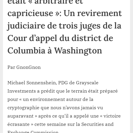
était « arbitraire et
judiciaire
de
capricieuse »: Un revirement
trois
judiciaire de trois juges de la
juges
de
Cour d’appel du district de
la
Cour
Columbia à Washington
d’appel
du
district
Par GnonGnon
de
Columbia
Michael Sonnenshein, PDG de Grayscale
à
Investments a prédit que le terrain était préparé
Washington
pour « un environnement autour de la
cryptographie que nous n’avons jamais vu
auparavant » après ce qu’il a appelé une « victoire
écrasante » cette semaine sur la Securities and
Exchange Commission.