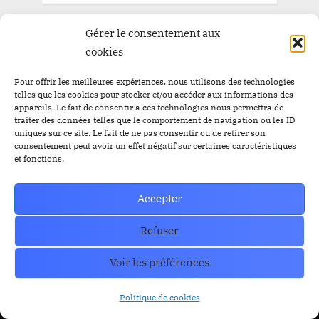
Gérer le consentement aux
cookies
Pour offrir les meilleures expériences, nous utilisons des technologies
telles que les cookies pour stocker et/ou accéder aux informations des
appareils. Le fait de consentir à ces technologies nous permettra de
traiter des données telles que le comportement de navigation ou les ID
uniques sur ce site. Le fait de ne pas consentir ou de retirer son
consentement peut avoir un effet négatif sur certaines caractéristiques
Trust Wallet Permet Désormais de Gagner de l’Argent
et fonctions.
Sans Trader ? Les Nouvelles Options Dévoilées !
prev
nex
Blog
Accepter
Refuser
RESOURCES
Organe de Presse
Voir les préférences
Politique de cookies
CoinMarkecap
Cryptoalaune