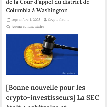
de la Cour d’appel du district de
Columbia à Washington
Posted
By
septembre 1, 2023
Cryptoalaune
on
sur
Aucun commentaire
[Bonne
nouvelle
pour
les
crypto-
investisseurs]
La
SEC
était
« arbitraire
[Bonne nouvelle pour les
et
capricieuse »:
crypto-investisseurs] La SEC
Un
revirement