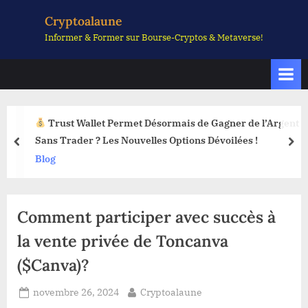
Skip
Cryptoalaune
to
Informer & Former sur Bourse-Cryptos & Metaverse!
content
Trust Wallet Permet Désormais de Gagner de l’Argent
Sans Trader ? Les Nouvelles Options Dévoilées !
prev
nex
Blog
Comment participer avec succès à
la vente privée de Toncanva
($Canva)?
Posted
By
novembre 26, 2024
Cryptoalaune
on