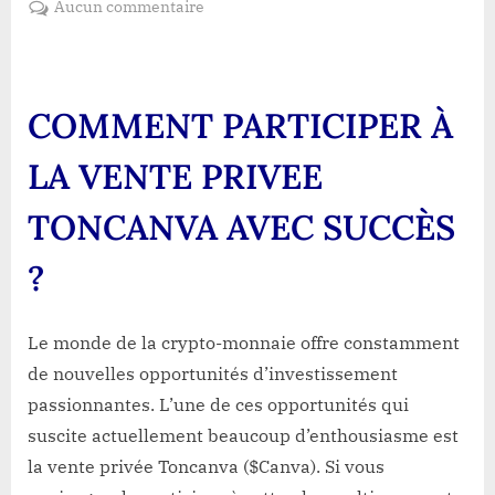
sur
Aucun commentaire
Comment
participer
avec
succès
COMMENT PARTICIPER À
à
la
LA VENTE
PRIVEE
vente
privée
TONCANVA
AVEC SUCCÈS
de
Toncanva
?
($Canva)?
Le monde de la crypto-monnaie offre constamment
de nouvelles opportunités d’investissement
passionnantes. L’une de ces opportunités qui
suscite actuellement beaucoup d’enthousiasme est
la vente privée Toncanva ($Canva). Si vous