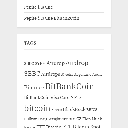
Pépite à la une
Pépite à la une BitBankCoin
TAGS
Airdrop
Airdrop
$BBC
$YEM
$BBC
Airdrops
Argentine
Audit
Altcoins
BitBankCoin
Binance
BitBankCoin Visa Card NFTs
bitcoin
BlackRock
BRICS
Bitwise
crypto
CZ
Elon Musk
Bullrun
Craig Wright
ETF Bitcoin Spot
ETF Bitcoin
Escros