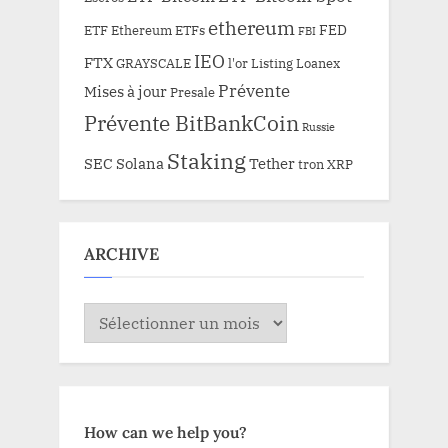
ethereum
FED
ETF Ethereum
ETFs
FBI
IEO
FTX
GRAYSCALE
l'or
Listing
Loanex
Prévente
Mises à jour
Presale
Prévente BitBankCoin
Russie
Staking
SEC
Solana
Tether
tron
XRP
ARCHIVE
ARCHIVE
How can we help you?