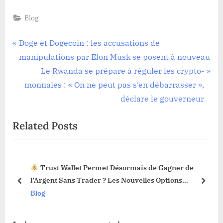
Blog
Navigation
P
Doge et Dogecoin : les accusations de
r
manipulations par Elon Musk se posent à nouveau
de
e
N
Le Rwanda se prépare à réguler les crypto-
l’article
v
e
monnaies : « On ne peut pas s’en débarrasser »,
i
x
déclare le gouverneur
o
t
Related Posts
u
P
s
o
P
s
Trust Wallet Permet Désormais de Gagner de
o
t
3 !
l’Argent Sans Trader ? Les Nouvelles Options
s
:
prev
next
Dévoilées !
Blog
t
: